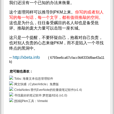
我们还没有一个已知的办法来衡量。
这个道理同样可以推导到PKM上来。
你写的或者别人
写的每一句话，每一个文字，都有值得推敲的空间。
这也是为什么，往往备受瞩目的名人却也是备受批
评。推敲的庞大力量可以击毁一座长城。
这只是一个提醒，不要怀疑自己，抱着对自己负责，
也对别人负责的心态来做PKM，而不是陷入一个寻找
终点的黑洞中。
--
http://xbeta.info
( 6793ee6ca67cfacc9d4333d9ae43a11
b)
您可能也喜欢：
Tobu: 海量文本信息管理软件
网文快捕（CyberArticle）免费版
CintaNotes:替代EverNote的轻量级笔记软件(v1.4)
寻找最好的笔记软件:梦想篇/结论 (v1.0)
[投稿]Pkm工具：Vimwiki