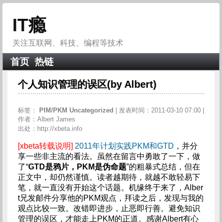
IT瘾
关注互联网、科技、编程等技术
首页
热链
个人知识管理的误区(by Albert)
标签：
PIM/PKM
Uncategorized
| 发表时间：2011-03-10 07:00 |
作者：Albert James
出处：http://xbeta.info
[xbeta转载说明]
2011年计划实践PKM和GTD
，并分
享一些非主流的看法。虽然在留言中勇敢了一下，做
了“
GTD是鸦片，PKM是伪命题
”的粗暴式总结，但在
正文中，却仍然谨慎。读者越期待，就越不敢轻易下
笔，就一直没有开始这个话题。机缘终于来了，Alber
t兄发邮件分享他的PKM观点，拜读之后，发现与我的
观点比较一致。改错即进步，止恶即行善。避免知识
管理的误区，才能走上PKM的正道。感谢Albert有心