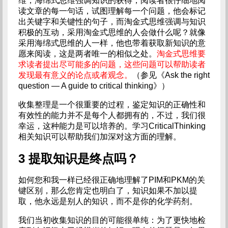
维，海绵式思维强调知识的获得，阅读者很仔细地阅
读文章的每一句话，试图理解每一个问题，他会标记
出关键字和关键性的句子，而淘金式思维强调与知识
积极的互动，采用淘金式思维的人会做什么呢？就像
采用海绵式思维的人一样，他也带着获取新知识的意
愿来阅读，这是两者唯一的相似之处。
淘金式思维要
求读者提出尽可能多的问题，这些问题可以帮助读者
发现最有意义的论点或者观念。
（参见《Ask the right
question — A guide to critical thinking》）
收集整理是一个很重要的过程，鉴定知识的正确性和
有效性的能力并不是每个人都拥有的，不过，我们很
幸运，这种能力是可以培养的。学习CriticalThinking
相关知识可以帮助我们加深对这方面的理解。
3 提取知识是终点吗？
如何您和我一样已经很正确地理解了PIM和PKM的关
键区别，那么您肯定也明白了，知识如果不加以提
取，他永远是别人的知识，而不是你的化学药剂。
我们当初收集知识的目的可能很单纯：为了更快地检