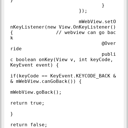
				}

			});

			mWebView.setO
nKeyListener(new View.OnKeyListener() 
{		// webview can go bac
k

				@Over
ride

				publi
c boolean onKey(View v, int keyCode, 
KeyEvent event) {

if(keyCode == KeyEvent.KEYCODE_BACK &
& mWebView.canGoBack()) {

mWebView.goBack();

return true;

}

return false;
