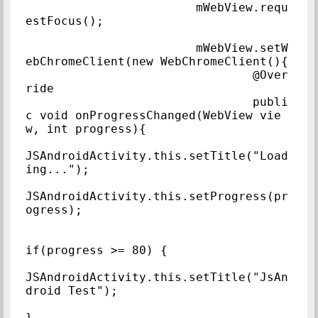
			mWebView.requ
estFocus();

			mWebView.setW
ebChromeClient(new WebChromeClient(){

				@Over
ride

				publi
c void onProgressChanged(WebView vie
w, int progress){

JSAndroidActivity.this.setTitle("Load
ing...");

JSAndroidActivity.this.setProgress(pr
ogress);

if(progress >= 80) {

JSAndroidActivity.this.setTitle("JsAn
droid Test");

}
