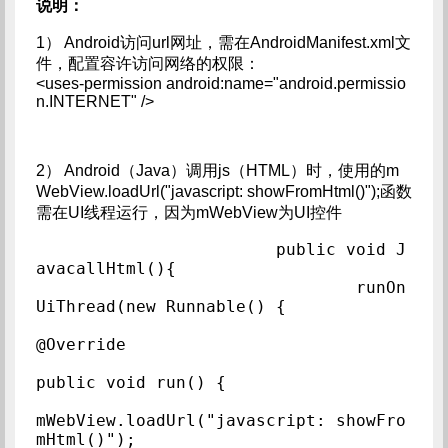
说明：
1） Android访问url网址，需在AndroidManifest.xml文
件，配置容许访问网络的权限：
<uses-permission android:name="android.permissio
n.INTERNET" />
2） Android（Java）调用js（HTML）时，使用的m
WebView.loadUrl("javascript: showFromHtml()");函数
需在UI线程运行，因为mWebView为UI控件
			public void J
avacallHtml(){

				runOn
UiThread(new Runnable() {

@Override

public void run() {

mWebView.loadUrl("javascript: showFro
mHtml()");
