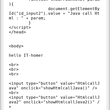
){

		document.getElementBy
Id("id_input2").value = "Java call Ht
ml : " + param; 

	}

</script>

</head>

<body>

hello IT-homer

<br>

<br>

<br>

<input type="button" value="HtmlcallJ
ava" onclick="showHtmlcallJava()" />

<br>

<input type="button" value="HtmlcallJ
ava2" onclick="showHtmlcallJava2()" /
>
