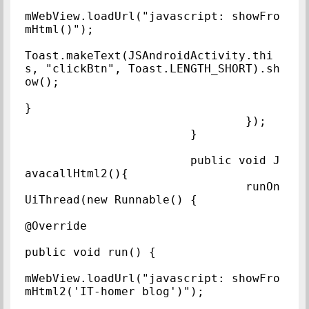
mWebView.loadUrl("javascript: showFro
mHtml()");

Toast.makeText(JSAndroidActivity.thi
s, "clickBtn", Toast.LENGTH_SHORT).sh
ow();

}

				});

			}

			public void J
avacallHtml2(){

				runOn
UiThread(new Runnable() {

@Override

public void run() {

mWebView.loadUrl("javascript: showFro
mHtml2('IT-homer blog')");
