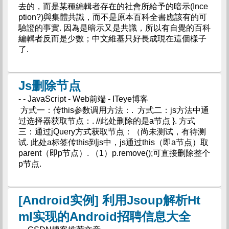
去的，而是某種編輯者存在的社會所給予的暗示(Ince
ption?)與集體共識，而不是原本百科全書應該有的可
驗證的事實. 因為是暗示又是共識，所以有自覺的百科
編輯者反而是少數；中文維基只好長成現在這個樣子
了.
Js删除节点
- - JavaScript - Web前端 - ITeye博客
方式一：传this参数调用方法：. 方式二：js方法中通
过选择器获取节点：. //此处删除的是a节点 }. 方式
三：通过jQuery方式获取节点：（尚未测试，有待测
试. 此处a标签传this到js中，js通过this（即a节点）取
parent（即p节点）. （1）p.remove();可直接删除整个
p节点.
[Android实例] 利用Jsoup解析Ht
ml实现的Android招聘信息大全