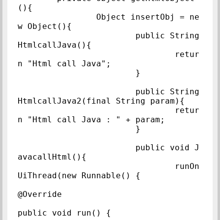
(){

		Object insertObj = ne
w Object(){

			public String 
HtmlcallJava(){

				retur
n "Html call Java";

			}

			public String 
HtmlcallJava2(final String param){

				retur
n "Html call Java : " + param;

			}

			public void J
avacallHtml(){

				runOn
UiThread(new Runnable() {

@Override

public void run() {
