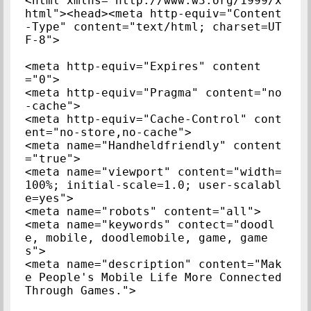
<html xmlns="http://www.w3.org/1999/x
html"><head><meta http-equiv="Content
-Type" content="text/html; charset=UT
F-8">

<meta http-equiv="Expires" content
="0">

<meta http-equiv="Pragma" content="no
-cache">

<meta http-equiv="Cache-Control" cont
ent="no-store,no-cache"> 

<meta name="Handheldfriendly" content
="true">

<meta name="viewport" content="width=
100%; initial-scale=1.0; user-scalabl
e=yes">

<meta name="robots" content="all">

<meta name="keywords" contect="doodl
e, mobile, doodlemobile, game, game
s">

<meta name="description" content="Mak
e People's Mobile Life More Connected 
Through Games.">
