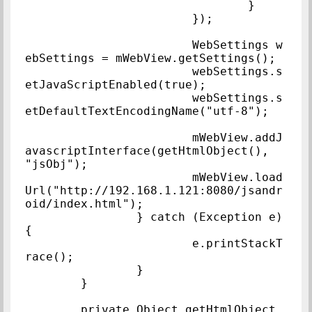
				}

			});

			WebSettings w
ebSettings = mWebView.getSettings();

			webSettings.s
etJavaScriptEnabled(true);

			webSettings.s
etDefaultTextEncodingName("utf-8");

			mWebView.addJ
avascriptInterface(getHtmlObject(), 
"jsObj");

			mWebView.load
Url("http://192.168.1.121:8080/jsandr
oid/index.html");

		} catch (Exception e) 
{

			e.printStackT
race();

		}

	}

	private Object getHtmlObject