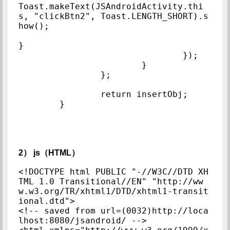
Toast.makeText(JSAndroidActivity.thi
s, "clickBtn2", Toast.LENGTH_SHORT).s
how();

}

				});

			}

		};

		return insertObj;

	}
2） js（HTML）
<!DOCTYPE html PUBLIC "-//W3C//DTD XH
TML 1.0 Transitional//EN" "http://ww
w.w3.org/TR/xhtml1/DTD/xhtml1-transit
ional.dtd">

<!-- saved from url=(0032)http://loca
lhost:8080/jsandroid/ -->
