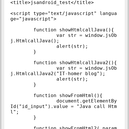
<title>jsandroid_test</title>

<script type="text/javascript" langua
ge="javascript"> 

	function showHtmlcallJava(){

		var str = window.jsOb
j.HtmlcallJava();

		alert(str);

	}

	function showHtmlcallJava2(){

		var str = window.jsOb
j.HtmlcallJava2("IT-homer blog");

		alert(str);

	}

	function showFromHtml(){

		document.getElementBy
Id("id_input").value = "Java call Htm
l";

	}

	function showFromHtml2( param 