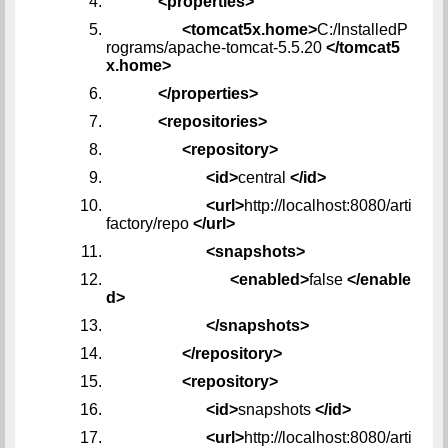
<properties>
<tomcat5x.home>
C:/InstalledP
rograms/apache-tomcat-5.5.20
</tomcat5
x.home>
</properties>
<repositories>
<repository>
<id>
central
</id>
<url>
http://localhost:8080/arti
factory/repo
</url>
<snapshots>
<enabled>
false
</enable
d>
</snapshots>
</repository>
<repository>
<id>
snapshots
</id>
<url>
http://localhost:8080/arti