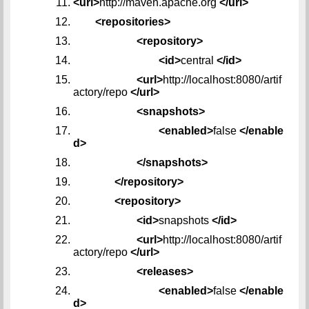
<url>
http://maven.apache.org
</url>
<repositories>
<repository>
<id>
central
</id>
<url>
http://localhost:8080/artif
actory/repo
</url>
<snapshots>
<enabled>
false
</enable
d>
</snapshots>
</repository>
<repository>
<id>
snapshots
</id>
<url>
http://localhost:8080/artif
actory/repo
</url>
<releases>
<enabled>
false
</enable
d>