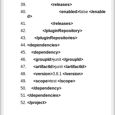
<releases>
<enabled>
false
</enable
d>
</releases>
</pluginRepository>
</pluginRepositories>
<dependencies>
<dependency>
<groupId>
junit
</groupId>
<artifactId>
junit
</artifactId>
<version>
3.8.1
</version>
<scope>
test
</scope>
</dependency>
</dependencies>
</project>