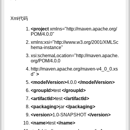
Xml代码
<project
xmlns="http://maven.apache.org/
POM/4.0.0"
xmlns:xsi="http://www.w3.org/2001/XMLSc
hema-instance"
xsi:schemaLocation="http://maven.apache.
org/POM/4.0.0
http://maven.apache.org/maven-v4_0_0.xs
d"
>
<modelVersion>
4.0.0
</modelVersion>
<groupId>
test
</groupId>
<artifactId>
test
</artifactId>
<packaging>
jar
</packaging>
<version>
1.0-SNAPSHOT
</version>
<name>
test
</name>