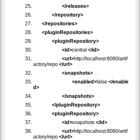
</releases>
</repository>
</repositories>
<pluginRepositories>
<pluginRepository>
<id>
central
</id>
<url>
http://localhost:8080/artif
actory/repo
</url>
<snapshots>
<enabled>
false
</enable
d>
</snapshots>
</pluginRepository>
<pluginRepository>
<id>
snapshots
</id>
<url>
http://localhost:8080/artif
actory/repo
</url>