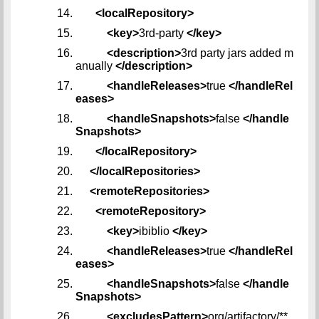
<localRepository>
<key>
3rd-party
</key>
<description>
3rd party jars added m
anually
</description>
<handleReleases>
true
</handleRel
eases>
<handleSnapshots>
false
</handle
Snapshots>
</localRepository>
</localRepositories>
<remoteRepositories>
<remoteRepository>
<key>
ibiblio
</key>
<handleReleases>
true
</handleRel
eases>
<handleSnapshots>
false
</handle
Snapshots>
<excludesPattern>
org/artifactory/**,