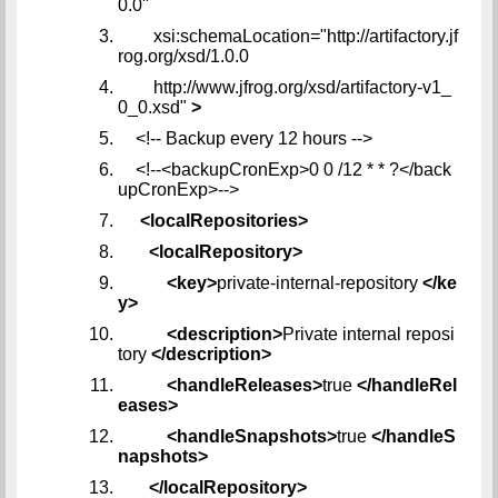
0.0"
xsi:schemaLocation="http://artifactory.jf
rog.org/xsd/1.0.0
http://www.jfrog.org/xsd/artifactory-v1_
0_0.xsd"
>
<!-- Backup every 12 hours -->
<!--<backupCronExp>0 0 /12 * * ?</back
upCronExp>-->
<localRepositories>
<localRepository>
<key>
private-internal-repository
</ke
y>
<description>
Private internal reposi
tory
</description>
<handleReleases>
true
</handleRel
eases>
<handleSnapshots>
true
</handleS
napshots>
</localRepository>