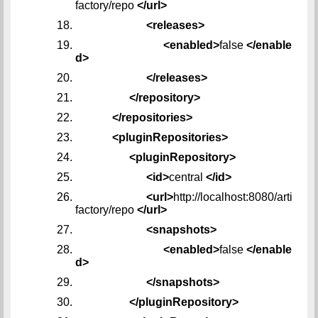
factory/repo
</url>
<releases>
<enabled>
false
</enable
d>
</releases>
</repository>
</repositories>
<pluginRepositories>
<pluginRepository>
<id>
central
</id>
<url>
http://localhost:8080/arti
factory/repo
</url>
<snapshots>
<enabled>
false
</enable
d>
</snapshots>
</pluginRepository>