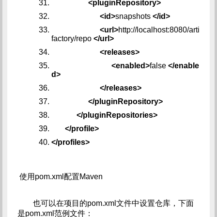
<pluginRepository>
<id>
snapshots
</id>
<url>
http://localhost:8080/arti
factory/repo
</url>
<releases>
<enabled>
false
</enable
d>
</releases>
</pluginRepository>
</pluginRepositories>
</profile>
</profiles>
使用pom.xml配置Maven
也可以在项目的pom.xml文件中设置仓库，下面
是pom.xml范例文件：