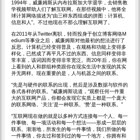
1994年，威廉姆斯从内布拉斯加大学退学，去销售教
学视频帮助人们了解互联网。在那些视频中，他将全
球计算网络描述为“由三样东西组成的拼图：计算机、
信息和人”。不过他现在不那么理解互联网了。
在2011年从Twitter离职，转而投身于创立博客网络M
edium等事业之后，威廉姆斯对他最初的想法进行了
反思。计算机已经变得普及，在规格和功能上变得多
样化，已然成了再平凡不过的东西。信息同样变得非
常丰富，该词因而变得非常宽泛。而20年后，你在网
上看到的人和群组种类跟你在现实生活中发现的其实
并无两样。现在重要的是，人与机器之间的联系。
“先是与硬件的联系的出现，然后是涉及数据与软件的
各式各样的联系。”威廉姆斯说道，“观察任何一件重
大的互联网产品，你都会发现它实质上都是一个庞大
的联系网络。‘关注’是一种联系。‘赞’是一种联系。”
“互联网现在做的就是以多种方式连接每一个人、每一
件事物、每一项活动和每一个想法——形成一层层的
联系。渐渐地，所发生的每一件事情，我们所做的每
一件事情，你去过和签到过的每一个地方，你拥有和