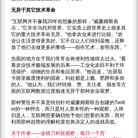
无异于其它技术革命
“互联网并不像我20年前想象的那样，”威廉姆斯表
示，“它并非乌托邦世界。它实质上跟世界史上很多其
它的重大技术革命无异。”他拿农业来进行比较。“农
业让生活变得更美好。它不仅让人们得到温饱，还释
放了他们去做更多的事情——创作艺术，发明东西。”
负面的地方在于我们常常会将便利性做得太过火。“看
看农业技术极端发展的后果——工业化农田不利于环
境保护、动物的生存和食品营养。”他说道，“在获取
卡路里极度便利的国家，到处都是上瘾、肥胖和多病
的人。”他认为，我们对转推、赞、关注者、朋友等方
面的互联网数据过度痴迷无异于那种农业噩梦。
那种警告并不算是特别针对威廉姆斯联合创建的Twitt
er的一种抨击，而只是对人类本性的一种观察。人终
归是人，互联网想要确切给予他们想要的东西，而对
利用那种趋势的理解程度也将决定人的成就高低。
关于作者——金错刀科技观察：每日一干货