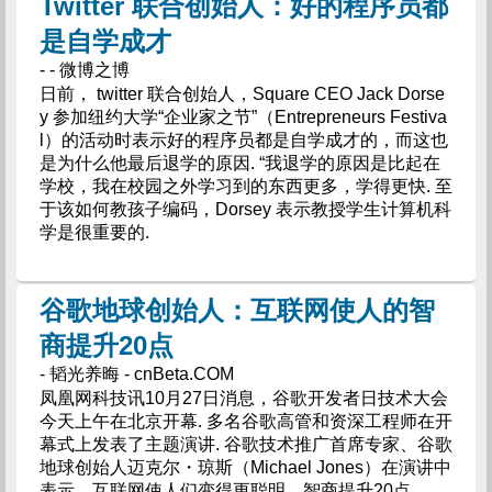
Twitter 联合创始人：好的程序员都
是自学成才
- - 微博之博
日前， twitter 联合创始人，Square CEO Jack Dorse
y 参加纽约大学“企业家之节”（Entrepreneurs Festiva
l）的活动时表示好的程序员都是自学成才的，而这也
是为什么他最后退学的原因. “我退学的原因是比起在
学校，我在校园之外学习到的东西更多，学得更快. 至
于该如何教孩子编码，Dorsey 表示教授学生计算机科
学是很重要的.
谷歌地球创始人：互联网使人的智
商提升20点
- 韬光养晦 - cnBeta.COM
凤凰网科技讯10月27日消息，谷歌开发者日技术大会
今天上午在北京开幕. 多名谷歌高管和资深工程师在开
幕式上发表了主题演讲. 谷歌技术推广首席专家、谷歌
地球创始人迈克尔・琼斯（Michael Jones）在演讲中
表示，互联网使人们变得更聪明，智商提升20点.