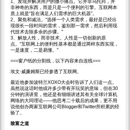
1、发现并解决用户的微小痛点。它并非乌托邦，并
非神奇的东西，而是只是一个便利的引擎。互联网本
质上就是“旨在满足人们需求的巨大机器”。
2、聚焦和减法。“选择一个人类需求，最好是已经出
现很长一段时间的需求，鉴别那一需求，然后利用现
代技术去除多余的步骤。”
3、解放人性，而非技术。人性是一切创新的原
点。“互联网上的便利性基本都是通过两样东西实现，
一是速度，二是易懂。”
===窗户纸的分割线，以下内容来自连线===
埃文·威廉姆斯已经参透了互联网。
最近他参加波特兰XOXO大会时告诉了人们这一点。
虽然说这话时他或许多少带有开玩笑的意味，但在30
分钟的演讲里，他还是有细细讲述其有关全球计算机
网络的大同理论——他思考二十载后的成果，更不用
说他创办两家互联网公司Blogger和Twitter所积累的经
验了。
致富之道