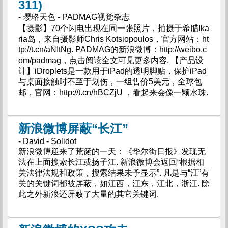
311)
- 璎珞天色 - PADMAG视觉杂志
【摄影】70个闪电出现在同一张照片，拍摄于希腊Ika
ria岛，来自摄影师Chris Kotsiopoulos，官方网站：ht
tp://t.cn/aNItNg. PADMAG的新浪微博：http://weibo.c
om/padmag，点击阅读全文可见更多内容. 【产品设
计】iDroplets是一款用于iPad的透明脚贴，保护iPad
与桌面接触时不至于划伤，一组售价5美元，全球包
邮，官网：http://t.cn/hBCZjU ，看起来会像一颗水珠.
新浪微博屏蔽“长江”
- David - Solidot
新浪微博迎来了荒诞的一天：《华尔街日报》发现无
法在上面搜索长江或扬子江. 新浪微博会返回“根据相
关法律法规和政策，搜索结果未予显示”. 凡是与“江”有
关的关键词都被屏蔽，如江西，江东，江北，浙江. 除
此之外新浪还屏蔽了大量的其它关键词.