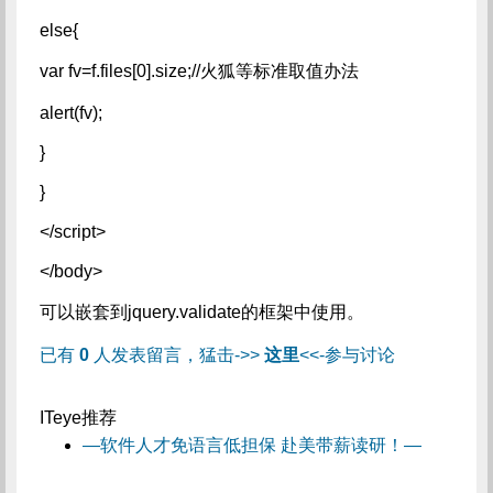
else{
var fv=f.files[0].size;//火狐等标准取值办法
alert(fv);
}
}
</script>
</body>
可以嵌套到jquery.validate的框架中使用。
已有
0
人发表留言，猛击->>
这里
<<-参与讨论
ITeye推荐
—软件人才免语言低担保 赴美带薪读研！—