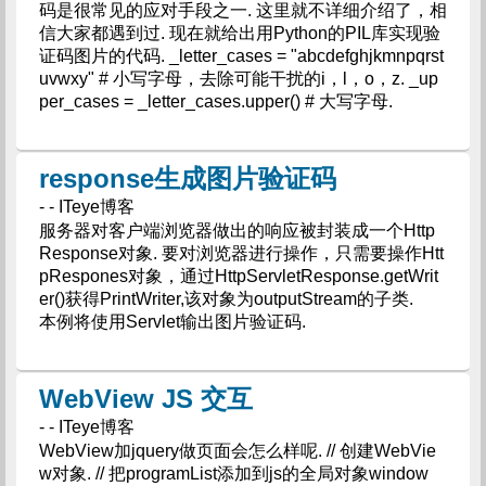
码是很常见的应对手段之一. 这里就不详细介绍了，相
信大家都遇到过. 现在就给出用Python的PIL库实现验
证码图片的代码. _letter_cases = "abcdefghjkmnpqrst
uvwxy" # 小写字母，去除可能干扰的i，l，o，z. _up
per_cases = _letter_cases.upper() # 大写字母.
response生成图片验证码
- - ITeye博客
服务器对客户端浏览器做出的响应被封装成一个Http
Response对象. 要对浏览器进行操作，只需要操作Htt
pRespones对象，通过HttpServletResponse.getWrit
er()获得PrintWriter,该对象为outputStream的子类.
本例将使用Servlet输出图片验证码.
WebView JS 交互
- - ITeye博客
WebView加jquery做页面会怎么样呢. // 创建WebVie
w对象. // 把programList添加到js的全局对象window