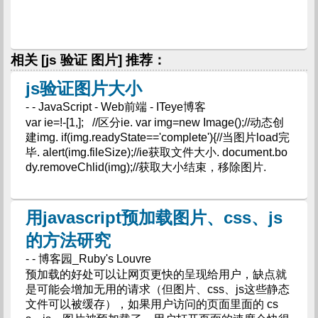
相关 [js 验证 图片] 推荐：
js验证图片大小
- - JavaScript - Web前端 - ITeye博客
var ie=!-[1,]; //区分ie. var img=new Image();//动态创
建img. if(img.readyState=='complete'){//当图片load完
毕. alert(img.fileSize);//ie获取文件大小. document.bo
dy.removeChlid(img);//获取大小结束，移除图片.
用javascript预加载图片、css、js
的方法研究
- - 博客园_Ruby's Louvre
预加载的好处可以让网页更快的呈现给用户，缺点就
是可能会增加无用的请求（但图片、css、js这些静态
文件可以被缓存），如果用户访问的页面里面的 cs