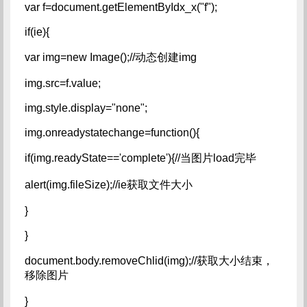
var f=document.getElementByIdx_x("f");
if(ie){
var img=new Image();//动态创建img
img.src=f.value;
img.style.display="none";
img.onreadystatechange=function(){
if(img.readyState=='complete'){//当图片load完毕
alert(img.fileSize);//ie获取文件大小
}
}
document.body.removeChlid(img);//获取大小结束，
移除图片
}