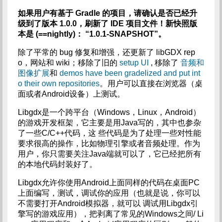
如果用户有基于 Gradle 的项目，请确认是否已经升
级到了版本 1.0.0，刷新了 IDE 项目文件！新快照版
本是 (==nightly)： “1.0.1-SNAPSHOT”。
除了平常的 bug 修复和增强，还更新了 libGDX rep
o，网站和 wiki；移除了旧的
setup UI
, 移除了
音频和
图像扩展
和
demos have been gradelized and put int
o their own repositories
。用户可以直接在浏览器（桌
面或者Android设备）上测试。
Libgdx是一个跨平台（Windows，Linux，Android）
的游戏开发框架，它主要是用Java写的，其中也参杂
了一些C/C++代码，这 些代码是为了处理一些对性能
要求很高的操作，比如物理引擎或者音频处理。作为
用户，你只需要关注Java端就可以了，它已经把所有
的本地代码封装好了。
Libgdx允许你使用Android上面同样的代码在桌面PC
上面编写，测试，调试你的应用（也就是说，你可以
不需要打开Android模拟器，就可以 调试用Libgdx引
擎写的游戏应用），把剥离了常见的Windows之间/ Li