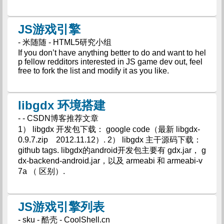
JS游戏引擎
- 米随随 - HTML5研究小组
If you don’t have anything better to do and want to hel
p fellow redditors interested in JS game dev out, feel
free to fork the list and modify it as you like.
libgdx 环境搭建
- - CSDN博客推荐文章
1） libgdx 开发包下载： google code（最新 libgdx-
0.9.7.zip 2012.11.12）. 2） libgdx 主干源码下载：
github tags. libgdx的android开发包主要有 gdx.jar， g
dx-backend-android.jar，以及 armeabi 和 armeabi-v
7a （ 区别）.
JS游戏引擎列表
- sku - 酷壳 - CoolShell.cn