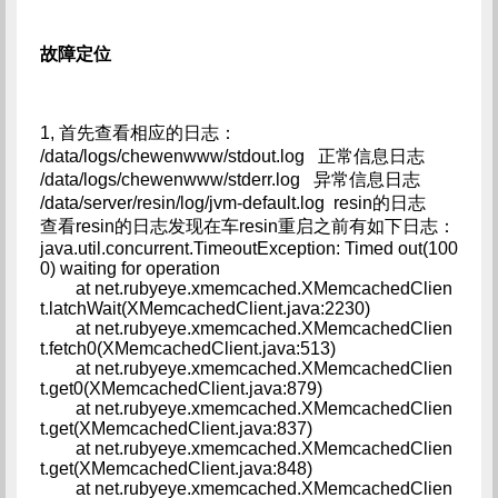
故障定位
1, 首先查看相应的日志：
/data/logs/chewenwww/stdout.log 正常信息日志
/data/logs/chewenwww/stderr.log 异常信息日志
/data/server/resin/log/jvm-default.log resin的日志
查看resin的日志发现在车resin重启之前有如下日志：
java.util.concurrent.TimeoutException: Timed out(100
0) waiting for operation
at net.rubyeye.xmemcached.XMemcachedClien
t.latchWait(XMemcachedClient.java:2230)
at net.rubyeye.xmemcached.XMemcachedClien
t.fetch0(XMemcachedClient.java:513)
at net.rubyeye.xmemcached.XMemcachedClien
t.get0(XMemcachedClient.java:879)
at net.rubyeye.xmemcached.XMemcachedClien
t.get(XMemcachedClient.java:837)
at net.rubyeye.xmemcached.XMemcachedClien
t.get(XMemcachedClient.java:848)
at net.rubyeye.xmemcached.XMemcachedClien