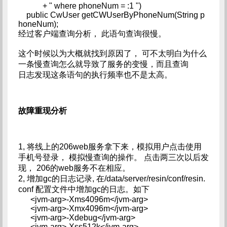
+ " where phoneNum = :1 ")
public CwUser getCWUserByPhoneNum(String p
honeNum);
经过客户端查询分析， 此语句查询很慢。
这个时候以为大概就找到原因了， 可不太明白为什么
一条慢查询怎么就导致了服务的变慢，而且查询
日志发现这条语句的执行频率也不是太高。
故障重现分析
1, 将线上的206web服务拿下来，模拟用户点击使用
手机号登录， 模拟慢查询的操作。 点击两三次以后发
现， 206的web服务不在相应。
2, 增加gc的日志记录, 在/data/server/resin/conf/resin.
conf 配置文件中增加gc的日志。如下
<jvm-arg>-Xms4096m</jvm-arg>
<jvm-arg>-Xmx4096m</jvm-arg>
<jvm-arg>-Xdebug</jvm-arg>
<jvm-arg>-Xss512k</jvm-arg>