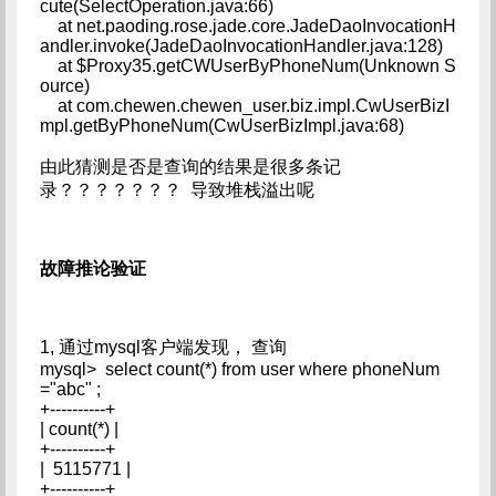
cute(SelectOperation.java:66)
at net.paoding.rose.jade.core.JadeDaoInvocationH
andler.invoke(JadeDaoInvocationHandler.java:128)
at $Proxy35.getCWUserByPhoneNum(Unknown S
ource)
at com.chewen.chewen_user.biz.impl.CwUserBizI
mpl.getByPhoneNum(CwUserBizImpl.java:68)
由此猜测是否是查询的结果是很多条记
录？？？？？？？ 导致堆栈溢出呢
故障推论验证
1, 通过mysql客户端发现， 查询
mysql> select count(*) from user where phoneNum
="abc" ;
+----------+
| count(*) |
+----------+
| 5115771 |
+----------+