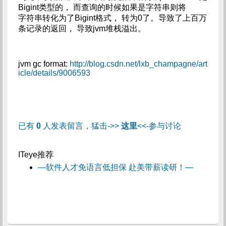
Bigint类型的， 而查询的时候如果是字符串则将
字符串转化为了Bigint格式， 转为0了。导致了上百万
条记录的返回， 导致jvm堆栈溢出。
jvm gc format:
http://blog.csdn.net/lxb_champagne/art
icle/details/9006593
已有
0
人发表留言，猛击->>
这里
<<-参与讨论
ITeye推荐
—软件人才免语言低担保 赴美带薪读研！—