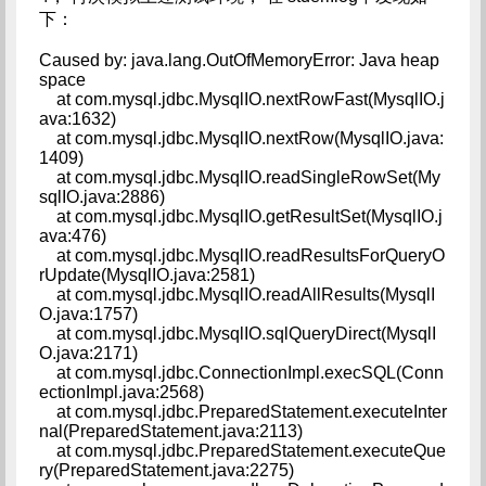
下：
Caused by: java.lang.OutOfMemoryError: Java heap
space
at com.mysql.jdbc.MysqlIO.nextRowFast(MysqlIO.j
ava:1632)
at com.mysql.jdbc.MysqlIO.nextRow(MysqlIO.java:
1409)
at com.mysql.jdbc.MysqlIO.readSingleRowSet(My
sqlIO.java:2886)
at com.mysql.jdbc.MysqlIO.getResultSet(MysqlIO.j
ava:476)
at com.mysql.jdbc.MysqlIO.readResultsForQueryO
rUpdate(MysqlIO.java:2581)
at com.mysql.jdbc.MysqlIO.readAllResults(MysqlI
O.java:1757)
at com.mysql.jdbc.MysqlIO.sqlQueryDirect(MysqlI
O.java:2171)
at com.mysql.jdbc.ConnectionImpl.execSQL(Conn
ectionImpl.java:2568)
at com.mysql.jdbc.PreparedStatement.executeInter
nal(PreparedStatement.java:2113)
at com.mysql.jdbc.PreparedStatement.executeQue
ry(PreparedStatement.java:2275)