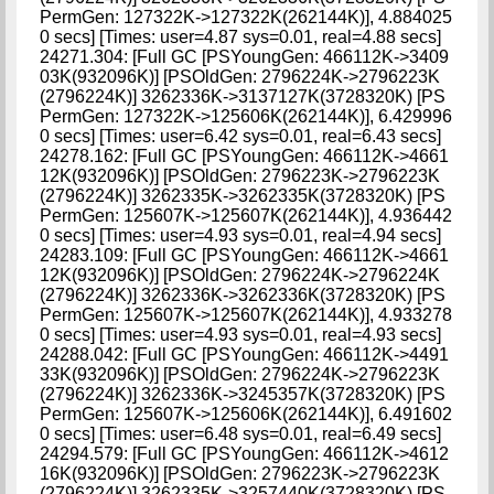
PermGen: 127322K->127322K(262144K)], 4.884025
0 secs] [Times: user=4.87 sys=0.01, real=4.88 secs]
24271.304: [Full GC [PSYoungGen: 466112K->3409
03K(932096K)] [PSOldGen: 2796224K->2796223K
(2796224K)] 3262336K->3137127K(3728320K) [PS
PermGen: 127322K->125606K(262144K)], 6.429996
0 secs] [Times: user=6.42 sys=0.01, real=6.43 secs]
24278.162: [Full GC [PSYoungGen: 466112K->4661
12K(932096K)] [PSOldGen: 2796223K->2796223K
(2796224K)] 3262335K->3262335K(3728320K) [PS
PermGen: 125607K->125607K(262144K)], 4.936442
0 secs] [Times: user=4.93 sys=0.01, real=4.94 secs]
24283.109: [Full GC [PSYoungGen: 466112K->4661
12K(932096K)] [PSOldGen: 2796224K->2796224K
(2796224K)] 3262336K->3262336K(3728320K) [PS
PermGen: 125607K->125607K(262144K)], 4.933278
0 secs] [Times: user=4.93 sys=0.01, real=4.93 secs]
24288.042: [Full GC [PSYoungGen: 466112K->4491
33K(932096K)] [PSOldGen: 2796224K->2796223K
(2796224K)] 3262336K->3245357K(3728320K) [PS
PermGen: 125607K->125606K(262144K)], 6.491602
0 secs] [Times: user=6.48 sys=0.01, real=6.49 secs]
24294.579: [Full GC [PSYoungGen: 466112K->4612
16K(932096K)] [PSOldGen: 2796223K->2796223K
(2796224K)] 3262335K->3257440K(3728320K) [PS