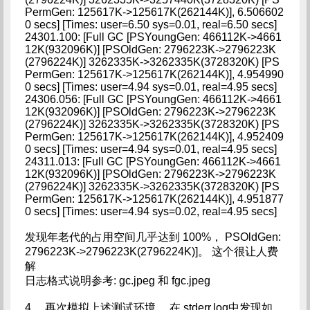
PermGen: 125617K->125617K(262144K)], 6.506602
0 secs] [Times: user=6.50 sys=0.01, real=6.50 secs]
24301.100: [Full GC [PSYoungGen: 466112K->4661
12K(932096K)] [PSOldGen: 2796223K->2796223K
(2796224K)] 3262335K->3262335K(3728320K) [PS
PermGen: 125617K->125617K(262144K)], 4.954990
0 secs] [Times: user=4.94 sys=0.01, real=4.95 secs]
24306.056: [Full GC [PSYoungGen: 466112K->4661
12K(932096K)] [PSOldGen: 2796223K->2796223K
(2796224K)] 3262335K->3262335K(3728320K) [PS
PermGen: 125617K->125617K(262144K)], 4.952409
0 secs] [Times: user=4.94 sys=0.01, real=4.95 secs]
24311.013: [Full GC [PSYoungGen: 466112K->4661
12K(932096K)] [PSOldGen: 2796223K->2796223K
(2796224K)] 3262335K->3262335K(3728320K) [PS
PermGen: 125617K->125617K(262144K)], 4.951877
0 secs] [Times: user=4.94 sys=0.02, real=4.95 secs]
发现年老代的占用空间几乎达到 100%， PSOldGen:
2796223K->2796223K(2796224K)]。 这个很让人费
解
日志格式说明参考: gc.jpeg 和 fgc.jpeg
4， 再次模拟上述测试环境， 在 stderr.log中发现如