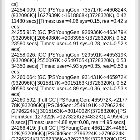
cs]
24254.009: [GC [PSYoungGen: 735717K->460824K
(932096K)] 1627939K->1618868K(3728320K), 0.42
11430 secs] [Times: user=4.06 sys=0.15, real=0.42 s
ecs]
24255.917: [GC [PSYoungGen: 926936K->463479K
(932096K)] 2084980K->2083985K(3728320K), 0.52
23580 secs] [Times: user=4.91 sys=0.28, real=0.52 s
ecs]
24258.026: [GC [PSYoungGen: 929591K->465319K
(932096K)] 2550097K->2549705K(3728320K), 0.53
34350 secs] [Times: user=4.93 sys=0.35, real=0.53 s
ecs]
24260.064: [GC [PSYoungGen: 931431K->465972K
(932096K)] 3015817K->3015163K(3728320K), 0.52
80580 secs] [Times: user=4.89 sys=0.36, real=0.53 s
ecs]
24260.592: [Full GC [PSYoungGen: 465972K->2177
78K(932096K)] [PSOldGen: 2549191K->2796224K
(2796224K)] 3015163K->3014002K(3728320K) [PS
PermGen: 127322K->127322K(264832K)], 4.959416
0 secs] [Times: user=4.88 sys=0.08, real=4.95 secs]
24266.419: [Full GC [PSYoungGen: 466112K->4661
12K(932096K)] [PSOldGen: 2796224K->2796224K
(2796224K)] 3262336K->3262336K(3728320K) [PS