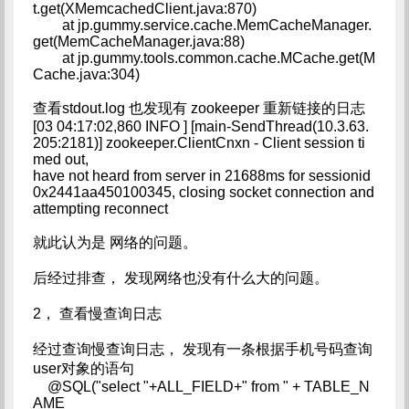
t.get(XMemcachedClient.java:870)
at jp.gummy.service.cache.MemCacheManager.
get(MemCacheManager.java:88)
at jp.gummy.tools.common.cache.MCache.get(M
Cache.java:304)
查看stdout.log 也发现有 zookeeper 重新链接的日志
[03 04:17:02,860 INFO ] [main-SendThread(10.3.63.
205:2181)] zookeeper.ClientCnxn - Client session ti
med out,
have not heard from server in 21688ms for sessionid
0x2441aa450100345, closing socket connection and
attempting reconnect
就此认为是 网络的问题。
后经过排查， 发现网络也没有什么大的问题。
2， 查看慢查询日志
经过查询慢查询日志， 发现有一条根据手机号码查询
user对象的语句
@SQL("select "+ALL_FIELD+" from " + TABLE_N
AME