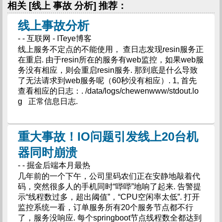
相关 [线上 事故 分析] 推荐：
线上事故分析
- - 互联网 - ITeye博客
线上服务不定点的不能使用， 查日志发现resin服务正
在重启. 由于resin所在的服务有web监控，如果web服
务没有相应，则会重启resin服务. 那到底是什么导致
了无法请求到web服务呢（60秒没有相应）. 1, 首先
查看相应的日志：. /data/logs/chewenwww/stdout.lo
g 正常信息日志.
重大事故！IO问题引发线上20台机
器同时崩溃
- - 掘金后端本月最热
几年前的一个下午，公司里码农们正在安静地敲着代
码，突然很多人的手机同时“哔哔”地响了起来. 告警提
示“线程数过多，超出阈值”，“CPU空闲率太低”. 打开
监控系统一看，订单服务所有20个服务节点都不行
了，服务没响应. 每个springboot节点线程数全都达到