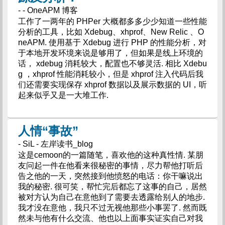
- - OneAPM 博客
工作了一两年的 PHPer 大概都多多少少知道一些性能
分析的工具，比如 Xdebug、xhprof、New Relic 、O
neAPM. 使用基于 Xdebug 进行 PHP 的性能分析，对
于本地开发环境来说是够用了，但如果是线上环境的
话， xdebug 消耗较大，配置也不够灵活. 相比 Xdebu
g ，xhprof 性能消耗较小，但是 xhprof 注入代码后我
们还需要实现保存 xhprof 数据以及展示数据的 UI，听
起来似乎又是一大堆工作.
人情“事故”
- SiL - 左岸读书_blog
这是cemoon的一篇随笔，喜欢他的这种真性情. 某朋
友问起一件在他看来很秘密的事情，尽力帮他打听后
告之他的一天，突然接到他愤怒的电话：你干嘛说出
我的秘密. 很可笑，帮忙完后都忘了这事的自己，居然
被对方认为自己在意他到了需要去透露给别人的地步.
我才没在意他，我只不过无视他那些小事罢了. 然而既
然未与他有什么交流、他也以上面事实证实自己对我