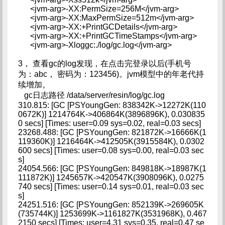
<jvm-arg>-XX:PermSize=256M</jvm-arg>
<jvm-arg>-XX:MaxPermSize=512m</jvm-arg>
<jvm-arg>-XX:+PrintGCDetails</jvm-arg>
<jvm-arg>-XX:+PrintGCTimeStamps</jvm-arg>
<jvm-arg>-Xloggc:./log/gc.log</jvm-arg>
3， 查看gc的log发现，在点击完登录以后(手机号
为：abc， 密码为：123456)。jvm模型中的年老代持
续增加。
gc日志路径 /data/server/resin/log/gc.log
310.815: [GC [PSYoungGen: 838342K->12272K(110
0672K)] 1214764K->406864K(3896896K), 0.030835
0 secs] [Times: user=0.09 sys=0.02, real=0.03 secs]
23268.488: [GC [PSYoungGen: 821872K->16666K(1
119360K)] 1216464K->412505K(3915584K), 0.0302
600 secs] [Times: user=0.08 sys=0.00, real=0.03 sec
s]
24054.566: [GC [PSYoungGen: 849818K->18987K(1
111872K)] 1245657K->420547K(3908096K), 0.0275
740 secs] [Times: user=0.14 sys=0.01, real=0.03 sec
s]
24251.516: [GC [PSYoungGen: 852139K->269605K
(735744K)] 1253699K->1161827K(3531968K), 0.467
2150 secs] [Times: user=4.31 sys=0.35, real=0.47 se