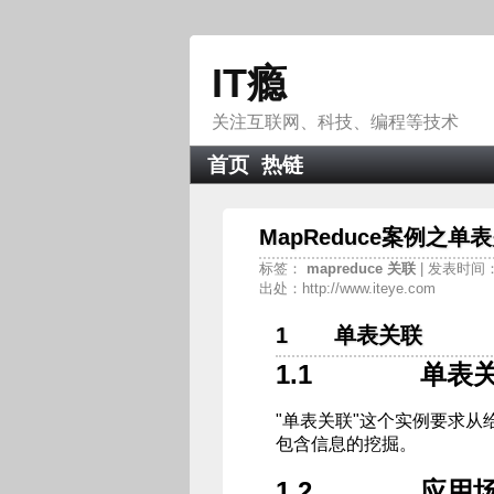
IT瘾
关注互联网、科技、编程等技术
首页
热链
MapReduce案例之单
标签：
mapreduce
关联
| 发表时间：2
出处：http://www.iteye.com
1 单表关联
1.1 单表
"单表关联"这个实例要求
包含信息的挖掘。
1.2 应用