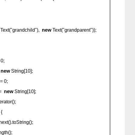
Text("grandchild"),
new
Text("grandparent"));
0;
=
new
String[10];
= 0;
 =
new
String[10];
rator();
 {
().toString();
ngth();