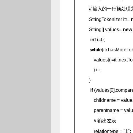
// 输入的一行预处理
StringTokenizer itr=
String[] values=
new
int
i=0;
while
(itr.hasMoreTo
values[i]=itr.nextTok
i++;
}
if
(values[0].compareT
childname = values[
parentname = values
// 输出左表
relationtype = "1";