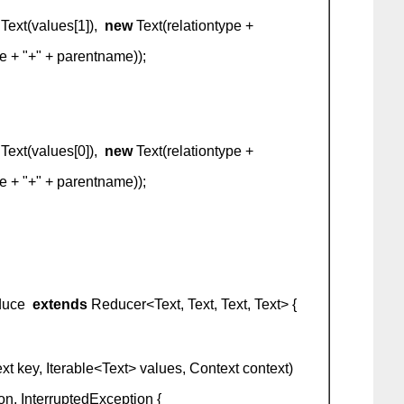
Text(values[1]),
new
Text(relationtype +
" + parentname));
Text(values[0]),
new
Text(relationtype +
" + parentname));
duce
extends
Reducer<Text, Text, Text, Text> {
t key, Iterable<Text> values, Context context)
n, InterruptedException {