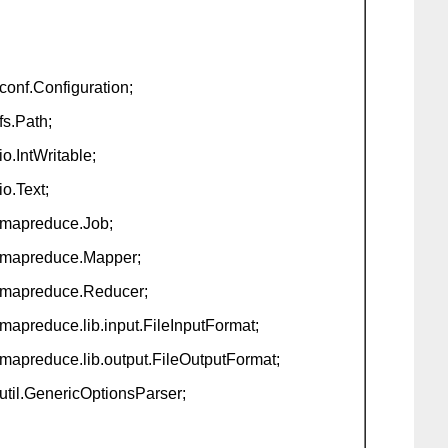
onf.Configuration;
s.Path;
o.IntWritable;
o.Text;
mapreduce.Job;
.mapreduce.Mapper;
.mapreduce.Reducer;
apreduce.lib.input.FileInputFormat;
apreduce.lib.output.FileOutputFormat;
til.GenericOptionsParser;