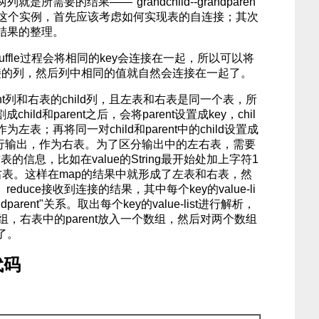
需要的结果——"grandchild--grandparen
e解决这个实例，首先应该考虑如何实现表的自连接；其次
结果的整理。
huffle过程会将相同的key会连接在一起，所以可以将
连接的列，然后列中相同的值就自然会连接在一起了。
t列和右表的child列，且左表和右表是同一个表，所
ild和parent之后，会将parent设置成key，chil
为左表；再将同一对child和parent中的child设置成
alue进行输出，作为右表。为了区分输出中的左右表，需要
表的信息，比如在value的String最开始处加上字符1
右表。这样在map的结果中就形成了左表和右表，然
reduce接收到连接的结果，其中每个key的value-li
randparent"关系。取出每个key的value-list进行解析，
数组，右表中的parent放入一个数组，然后对两个数组
了。
代码