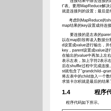
连接结果中除去连接的两列就是所
t"表。要用MapReduc
就是连接列的设置；最后是
考虑到MapReduce的s
map结果的key设置成待
要连接的是左表的paren
以在map阶段将读入数据分割成ch
d设置成value进行输出，并作
key，parent设置成v
在输出的value中再加上左右
表示左表，加上字符2表示
后在shuffle过程中完成连接。
st就包含了"grandchild--g
将左表中的child放入一个
求笛卡尔积就是最后的结果
1.4 程序
程序代码如下所示。