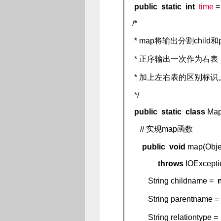
public
static
int
time
= 
/*
* map将输出分割child
* 正序输出一次作为右表，
* 加上左右表的区别标识
*/
public
static
class
Ma
// 实现map函数
public
void
map(Objec
throws
IOExceptio
String childname =
String parentname 
String relationtype 