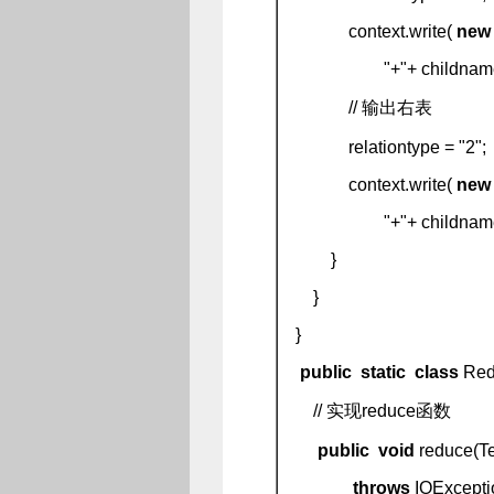
context.write(
new
"+"+ childname + "+
// 输出右表
relationtype = "2";
context.write(
new
"+"+ childname + "+
}
}
}
public
static
class
Re
// 实现reduce函数
public
void
reduce(Tex
throws
IOExceptio