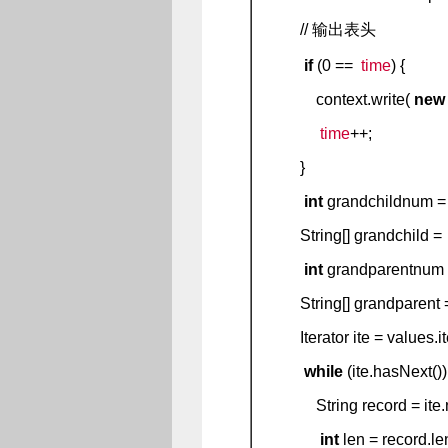
// 输出表头
if
(0 ==
time
) {
context.write(
new
time
++;
}
int
grandchildnum = 
String[] grandchild 
int
grandparentnum 
String[] grandparent
Iterator ite = values.ite
while
(ite.hasNext())
String record = ite.next
int
len = record.le