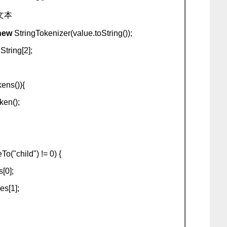
文本
new
StringTokenizer(value.toString());
String[2];
kens()){
en();
o("child") != 0) {
0];
[1];