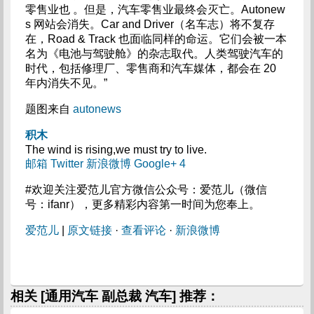
零售业也 。但是，汽车零售业最终会灭亡。Autonew
s 网站会消失。Car and Driver（名车志）将不复存
在，Road & Track 也面临同样的命运。它们会被一本
名为《电池与驾驶舱》的杂志取代。人类驾驶汽车的
时代，包括修理厂、零售商和汽车媒体，都会在 20
年内消失不见。”
题图来自
autonews
积木
The wind is rising,we must try to live.
邮箱
Twitter
新浪微博
Google+
4
#欢迎关注爱范儿官方微信公众号：爱范儿（微信
号：ifanr），更多精彩内容第一时间为您奉上。
爱范儿
|
原文链接
·
查看评论
·
新浪微博
相关 [通用汽车 副总裁 汽车] 推荐：