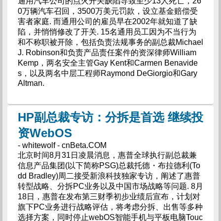
通用汽车公司的点火开关缺陷导致至少13人死亡，26
0万辆汽车召回，3500万美元罚款，设立基金赔偿受
害者家庭. 而通用公司的雇员早在2002年就知道了缺
陷，并悄悄修改了开关. 15名通用员工因为不当行为
和不称职被开除，包括负责法规事务的副总裁Michael
J. Robinson和负责产品责任案件的资深律师William
Kemp，两名安全主管Gay Kent和Carmen Benavide
s，以及两名中层工程师Raymond DeGiorgio和Gary
Altman.
HP副总裁专访：分拆是首选 继续投
资WebOS
- whitewolf - cnBeta.COM
北京时间8月31日凌晨消息，惠普全球执行副总裁兼
信息产品集团(以下简称PSG)总裁托德・布拉德利(To
dd Bradley)周二接受新浪科技独家专访，阐述了惠普
转型战略、分拆PC业务以及中国市场战略等问题. 8月
18日，惠普在发布第三财季初步业绩后宣布，计划对
旗下PC业务进行战略评估，将考虑分拆、出售等多种
选择方案，同时停止webOS智能手机与平板电脑Touc