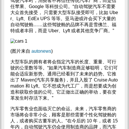
驾驶汽车时，消费者不再信任传统汽车厂商，而是信
任苹果、Google 等科技公司。“自动驾驶汽车不需要
大众首先接受， 只需要大型车队接受即可，比如 Ube
r、Lyft、EdEx UPS 等等。亚马逊或许会买下大量的
自动驾驶舱……这些驾驶舱的品牌不再是雪佛兰、福
特或者丰田，而是 Uber、Lyft 或者其他竞争厂商。”
(图片来自
autonews
)
大型车队的拥有者将会指定汽车的长度、重量、可行
驶的公里数等等。“如果汽车制造商足够聪明，它们可
能会适应新形势。通用已经看到了未来的趋势。它推
出了 Maven(汽车共享服务)，并且入股了 Cruise Auto
mation 和 Lyft。它不想成为代工厂，而是想要成为创
造和获取价值的公司。它正做出正确的举动，要在变
革发生时存活下来。”
汽车零售业也面临灭亡的命运。未来，汽车零售商的
市场将会非常小众，顾客是那些需要个性化驾驶舱的
人，或者购买古董车的人。“在今后的 10 年，或者 15
年内，自动驾驶汽车仍会使用制造商的品牌，而汽车