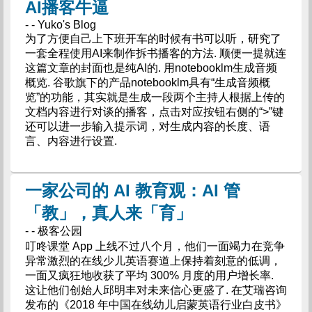
AI播客牛逼
- - Yuko's Blog
为了方便自己上下班开车的时候有书可以听，研究了
一套全程使用AI来制作拆书播客的方法. 顺便一提就连
这篇文章的封面也是纯AI的. 用notebooklm生成音频
概览. 谷歌旗下的产品notebooklm具有“生成音频概
览”的功能，其实就是生成一段两个主持人根据上传的
文档内容进行对谈的播客，点击对应按钮右侧的“>”键
还可以进一步输入提示词，对生成内容的长度、语
言、内容进行设置.
一家公司的 AI 教育观：AI 管
「教」，真人来「育」
- - 极客公园
叮咚课堂 App 上线不过八个月，他们一面竭力在竞争
异常激烈的在线少儿英语赛道上保持着刻意的低调，
一面又疯狂地收获了平均 300% 月度的用户增长率.
这让他们创始人邱明丰对未来信心更盛了. 在艾瑞咨询
发布的《2018 年中国在线幼儿启蒙英语行业白皮书》