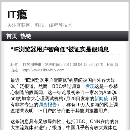
IT瘾
关注互联网、科技、编程等技术
首页
热链
“IE浏览器用户智商低”被证实是假消息
标签：
IT的那些事
| 发表时间：2011-08-04 13:58 | 作者：P迪 韡
出处：http://www.alibuybuy.com
最近，“IE浏览器用户智商低”的新闻被国内外各大媒
体广泛报道。然而，BBC经过调查，
发现
这是一条精
心制造的假新闻。这一结论最初来自一家名为AptiQu
ant的加拿大心理测试机构7月28日发布的
新闻稿
（附
有非常专业的
调查报告
），称有10万人参与的网上调
查结果表明，IE用户的智商低于其他浏览器用户。
这条消息具有足够爆炸性，包括BBC、CNN在内的各
大主流媒体都进行了报道，中国几乎所有较大媒体也