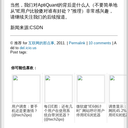
当然，我们对AptiQuant的背后是什么人（不要简单地
从“IE用户比较傻对谁有好处？”推理）非常感兴趣，
请继续关注我们的后续报道。
新闻来源:CSDN
© 推荐 for
互联网的那点事
, 2011. |
Permalink
|
10 comments
| A
dd to
del.icio.us
Post tags:
你可能也喜欢：
用户调查：要手
每日E图：还有几
微软建“IE6倒计
调查显示：
机还是要激情？
个用户在使用系
时” 网站呼吁用户
网民45.2
(@tech2ipo)
统自带浏览器？
停用IE6浏览器
用IE6浏览
(@tech2ipo)