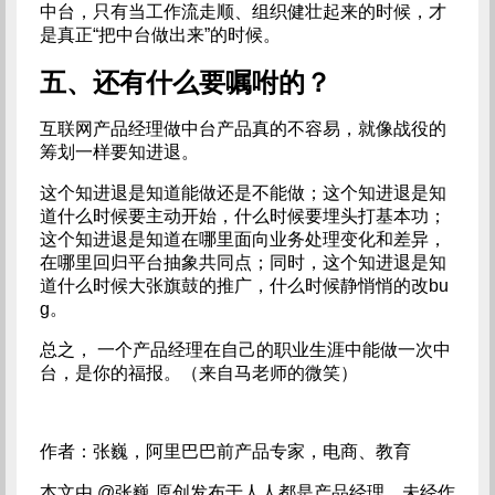
中台，只有当工作流走顺、组织健壮起来的时候，才
是真正“把中台做出来”的时候。
五、还有什么要嘱咐的？
互联网产品经理做中台产品真的不容易，就像战役的
筹划一样要知进退。
这个知进退是知道能做还是不能做；这个知进退是知
道什么时候要主动开始，什么时候要埋头打基本功；
这个知进退是知道在哪里面向业务处理变化和差异，
在哪里回归平台抽象共同点；同时，这个知进退是知
道什么时候大张旗鼓的推广，什么时候静悄悄的改bu
g。
总之， 一个产品经理在自己的职业生涯中能做一次中
台，是你的福报。（来自马老师的微笑）
作者：张巍，阿里巴巴前产品专家，电商、教育
本文由 @张巍 原创发布于人人都是产品经理，未经作