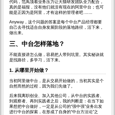
代码，范禹顶着业务压力让天猫研发团队全力配合，
真的是福报，没有他们就没有现在的阿里中台；也可
能是正因为是阿里，才有这样的管理者吧 ……
Anyway，这个问题的答案是每个中台产品经理都要
自己去寻找适合自身发展阶段的落地路径，活下来，
做出来。
三、中台怎样落地？
不能直接讲怎么做，容易把人带到坑里。其实秘诀就
是找路径，多学习，活下来。
1. 从哪里开始做？
当初阿里做中台，是从交易开始做的，当初其实是个
自然而然的过程，因为我们先做了。
后来我离职创业、加入其他公司，从中台的实践者、
到观察者、再到实践者之后，我的判断是：在当下如
果想把中台做好，一定是从公司的“强中强”业务出发
进行中台的探索，在形成了自身的“中台方法论”之