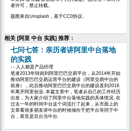
者许可，禁止转载。
题图来自Unsplash，基于CC0协议。
相关 [阿里 中台 实践] 推荐：
七问七答：亲历者讲阿里中台落地
的实践
- - 人人都是产品经理
笔者2013年转岗到阿里巴巴交易平台，从2014年开始
推动阿里巴巴交易运营平台的建设（阿里交易中台的
前身），此后推动阿里巴巴交易中台的建设直到2016
年离开阿里创业. 本篇文章中，笔者从自己的工作经历
出发，为大家介绍了阿里中台落地实践的具体情况. 在
过去一年的时间中台这个词流行了起来，从市面上的
文章看很多朋友讲中台的时候倾向于把平台等同于中
台，甚至是后台当中台.