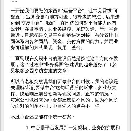
一开始我们要做的东西叫“运营平台”，让常见需求“可
配置”，业务变更有地方可查，很朴素的想法，后来进
化到“交易中台”，我们一直围绕如何对平台能力的有
效管理在做事情，从业务建模、系统改造、管理平台
建设，目标都是交易平台能够快速对接、有效管理电
商体系内各种商品、资金、交付方面的能力，并用业
务可理解的方式呈现、复用、整合。
一直到现在交易中台的建设仍然是按照这个方向在发
展，这个过程中“业务视图”被建设的越来越好了（参
见极客公园专访玄难的文章）
所以当老板突然说我们要做中台的时候，我的建议是
去理解“我们要做中台”这句话背后的诉求：多业务支
撑、快速响应前台创新等现实问题。正常的情况下，
每家公司做出来的中台都应该是不同的，因为不同阶
段面对的问题不同，中台切入的点会不一样。
不过中台还是能有个统一答案：
中台是平台发展到一定规模，业务的扩展和