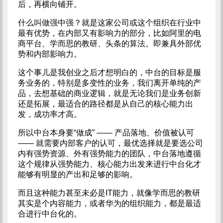
后，再横向铺开。
什么叫做强中强？就是这家公司或这个组织在行业中
最有优势，在内部又有影响力的部分，比如阿里的电
商平台、学而思的教研、头条的算法。即兼具外部优
势和内部影响力。
这个事儿是我创业之后才想明白的，中台的目标是服
务业务的，特别是多变性的业务，我们离开单纯的产
品，去想基础的商业逻辑，就是无论我们是业务创新
还是拓展，最适合的路径都是从自己的核心能力出
发，成功率才高。
所以中台本身要“做成” —— 产品落地、价值被认可
—— 就需要内部客户的认可，最优选择就是要选公司
内有强势资源、外有强势能力的团队，中台落地遵循
这个规律从强势能力、核心能力出发来进行中台化才
能够有明显的产出和足够的影响。
而且这种能力甚至未必是IT能力，就像学而思的教研
其实是个内容能力，或者华为的组织能力，都是最适
合进行中台化的。