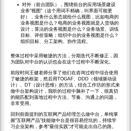
对外（前台团队），围绕前台的应用场景建设
业务“视图”（这个用词不精确，叫界面可能更
好），业务什么形态就给什么视图，比如电商的
业务视图是什么？电商的业务视图就是人货场的
设计；算法的业务视图是什么？业务场景、训练
目标、评价策略；组织中台的业务视图是什么？
组织目标、分工架构、协作流程。
整体过程中采用敏捷的方法，分期迭代不断修正，因
为团队对中台的认识也会在这个过程中不断深化。
前段时间王健老师分享了他们在咨询过程中综合使用
了敏捷的框架，然后用TOGAF、DDD（领域驱动设
计）、DT（设计思维）的方法，结合工作坊的形式来
做中台架构设计，我听的过程中脑补了一下，很真切
的能匹配到落地过程中方法、节奏、沟通上的问题，
非常受用。
回到前面提到的互联网产品经理怎么做中台，单纯掌
握“互联网产品”技能做中台是很容易挖坑的，持续学
习企业架构，参考“最佳实践”才可能走出自己的路。