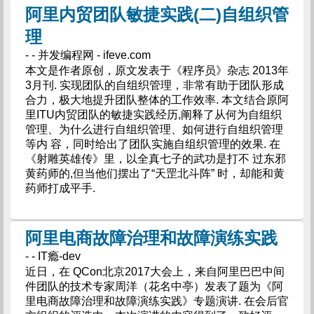
阿里内贸团队敏捷实践(二)自组织管
理
- - 并发编程网 - ifeve.com
本文是作者原创，原文发表于《程序员》杂志 2013年
3月刊. 实现团队的自组织管理，非常有助于团队形成
合力，极大地提升团队整体的工作效率. 本文结合原阿
里ITU内贸团队的敏捷实践经历,阐释了从何为自组织
管理、为什么进行自组织管理、如何进行自组织管理
等内 容，同时给出了团队实施自组织管理的效果. 在
《射雕英雄传》里，以全真七子的武功是打不 过东邪
黄药师的,但当他们摆出了“天罡北斗阵” 时，却能和黄
药师打成平手.
阿里电商故障治理和故障演练实践
- - IT瘾-dev
近日，在 QCon北京2017大会上，来自阿里巴巴中间
件团队的技术专家周洋（花名中亭）发表了题为《阿
里电商故障治理和故障演练实践》专题演讲. 在会后官