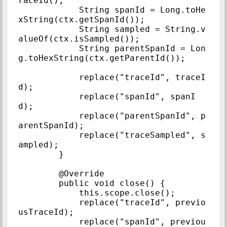
raceId();

            String spanId = Long.toHe
xString(ctx.getSpanId());

            String sampled = String.v
alueOf(ctx.isSampled());

            String parentSpanId = Lon
g.toHexString(ctx.getParentId());

            replace("traceId", traceI
d);

            replace("spanId", spanI
d);

            replace("parentSpanId", p
arentSpanId);

            replace("traceSampled", s
ampled);

        }

        @Override

        public void close() {

            this.scope.close();

            replace("traceId", previo
usTraceId);

            replace("spanId", previou