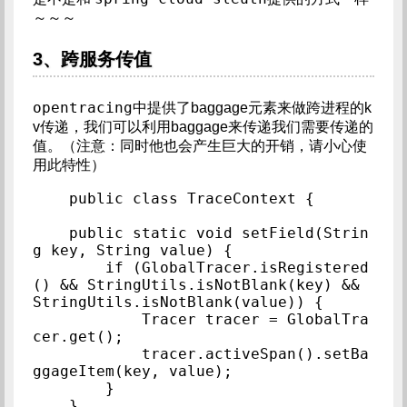
～～～
3、跨服务传值
opentracing
中提供了baggage元素来做跨进程的k
v传递，我们可以利用baggage来传递我们需要传递的
值。（注意：同时他也会产生巨大的开销，请小心使
用此特性）
public class TraceContext {

    public static void setField(Strin
g key, String value) {

        if (GlobalTracer.isRegistered
() && StringUtils.isNotBlank(key) && 
StringUtils.isNotBlank(value)) {

            Tracer tracer = GlobalTra
cer.get();

            tracer.activeSpan().setBa
ggageItem(key, value);

        }

    }
