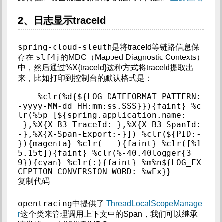
2、日志显示traceId
spring-cloud-sleuth
是将traceId等链路信息保
slf4j
存在
的MDC（Mapped Diagnostic Contexts）
中，然后通过%X{traceId}这种方式将traceId提取出
来，比如打印到控制台的默认格式是：
%clr(%d{${LOG_DATEFORMAT_PATTERN:
-yyyy-MM-dd HH:mm:ss.SSS}}){faint} %c
lr(%5p [${spring.application.name:
-},%X{X-B3-TraceId:-},%X{X-B3-SpanId:
-},%X{X-Span-Export:-}]) %clr(${PID:- 
}){magenta} %clr(---){faint} %clr([%1
5.15t]){faint} %clr(%-40.40logger{3
9}){cyan} %clr(:){faint} %m%n${LOG_EX
CEPTION_CONVERSION_WORD:-%wEx}}

复制代码
opentracing
中提供了
ThreadLocalScopeManage
r
这个类来管理调用上下文中的Span，我们可以继承