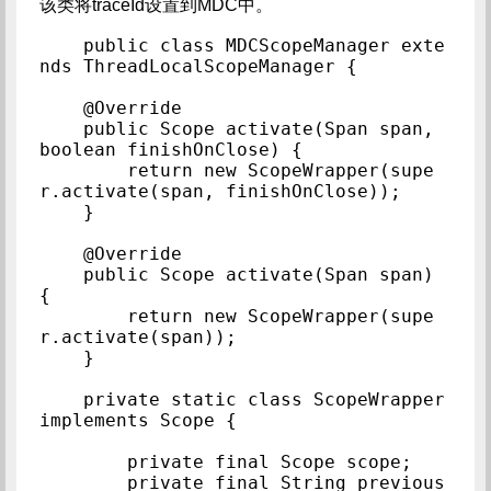
该类将traceId设置到MDC中。
public class MDCScopeManager exte
nds ThreadLocalScopeManager {

    @Override

    public Scope activate(Span span, 
boolean finishOnClose) {

        return new ScopeWrapper(supe
r.activate(span, finishOnClose));

    }

    @Override

    public Scope activate(Span span) 
{

        return new ScopeWrapper(supe
r.activate(span));

    }

    private static class ScopeWrapper 
implements Scope {

        private final Scope scope;

        private final String previous