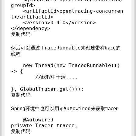
groupId>

    <artifactId>opentracing-concurren
t</artifactId>

    <version>0.4.0</version>

</dependency>

复制代码
TraceRunnable
然后可以通过
来创建带有trace的
线程
new Thread(new TracedRunnable(() 
-> {

	//线程中干活....

}, GlobalTracer.get()));

复制代码
@Autowired
Spring环境中也可以用
来获取tracer
@Autowired

private Tracer tracer;

复制代码