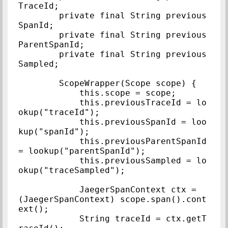
TraceId;

        private final String previous
SpanId;

        private final String previous
ParentSpanId;

        private final String previous
Sampled;

        ScopeWrapper(Scope scope) {

            this.scope = scope;

            this.previousTraceId = lo
okup("traceId");

            this.previousSpanId = loo
kup("spanId");

            this.previousParentSpanId 
= lookup("parentSpanId");

            this.previousSampled = lo
okup("traceSampled");

            JaegerSpanContext ctx = 
(JaegerSpanContext) scope.span().cont
ext();

            String traceId = ctx.getT