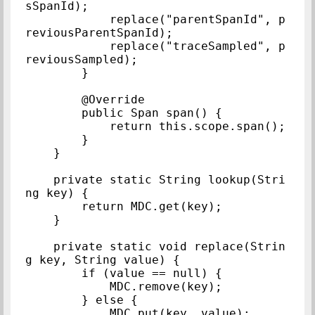
sSpanId);

            replace("parentSpanId", p
reviousParentSpanId);

            replace("traceSampled", p
reviousSampled);

        }

        @Override

        public Span span() {

            return this.scope.span();

        }

    }

    private static String lookup(Stri
ng key) {

        return MDC.get(key);

    }

    private static void replace(Strin
g key, String value) {

        if (value == null) {

            MDC.remove(key);

        } else {

            MDC.put(key, value);
