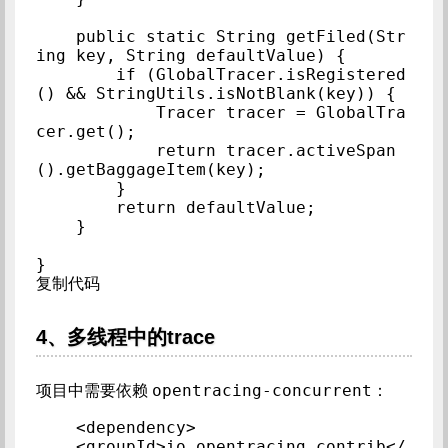
    public static String getFiled(Str
ing key, String defaultValue) {

        if (GlobalTracer.isRegistered
() && StringUtils.isNotBlank(key)) {

            Tracer tracer = GlobalTra
cer.get();

            return tracer.activeSpan
().getBaggageItem(key);

        }

        return defaultValue;

    }

}

复制代码
4、多线程中的trace
opentracing-concurrent
项目中需要依赖
：
<dependency>

    <groupId>io.opentracing.contrib</