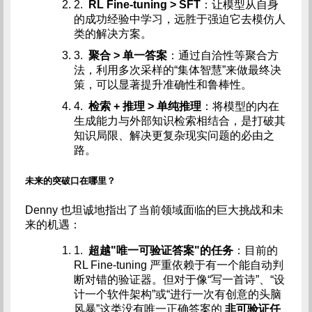
2.
RL Fine-tuning > SFT
：让模型从自身
的成功经验中学习，远胜于强迫它去模仿人
类的解决方案。
3.
聚合 > 单一答案
：通过自洽性等聚合方
法，利用多次采样的“集体智慧”来做最终决
策，可以显著提升准确性和鲁棒性。
4.
检索 + 推理 > 单纯推理
：将模型的内在
生成能力与外部知识检索相结合，是打破其
知识局限、解决更复杂现实问题的必由之
路。
未来的突破口在哪里？
Denny 也坦诚地指出了当前领域面临的巨大挑战和未
来的机遇：
1.
超越"唯一可验证答案"的任务
：目前的
RL Fine-tuning 严重依赖于有一个能自动判
断对错的验证器。但对于像“写一首诗”、“设
计一个软件架构”或“进行一次有创意的头脑
风暴”这类没有唯一正确答案的
非可验证任