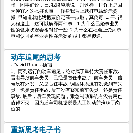
张，同事们说，日. 我淡淡地说，别这样，也许正是因
为便宜才这么好卖嘛. 一转身我马上就打电话给老婆，
操. 早知道就他妈把票价定高一点啦，真倒霉......干. 很
大程度上，这可以解释两件事：1.为什么已婚事业男
性的健康状况会相对好一些. 2.为什么在社会上受到尊
重和认可的事业男性在老婆的眼里都是傻逼.
动车追尾的思考
- David Ruan - 扬韬
1、两列运行的动车追尾，绝对属于重特大责任事故.
雷电导致前车失灵，已经是责任事故了. 前车失灵，信
号没有外发，又是责任事故. 调度体系没有发觉列车失
灵，也是责任事故. 后车没有察知前车失灵，还是责任
事故. 最后，后车发现问题，紧急制动系统有没有用也
值得怀疑，因为后车司机据说是人工制动并殉职于岗
位的.
重新思考电子书