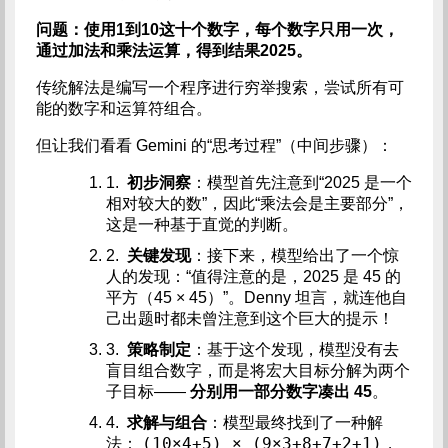
问题：使用1到10这十个数字，每个数字只用一次，
通过加法和乘法运算，得到结果2025。
传统解法是编写一个程序进行穷举搜索，尝试所有可
能的数字和运算符组合。
但让我们看看 Gemini 的“思考过程”（中间步骤）：
1.
初步洞察
：模型首先注意到“2025 是一个
相对较大的数”，因此“乘法会是主要部分”，
这是一种基于直觉的判断。
2.
关键发现
：接下来，模型给出了一个惊
人的发现：“值得注意的是，2025 是 45 的
平方（45 × 45）”。Denny 坦言，就连他自
己出题时都未曾注意到这个巨大的提示！
3.
策略制定
：基于这个发现，模型没有去
盲目组合数字，而是将宏大目标分解为两个
子目标——
分别用一部分数字凑出 45
。
4.
求解与组合
：模型最终找到了一种解
(10×4+5) × (9×3+8+7+2+1)
法：
，