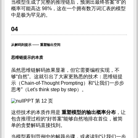
当模型生成了完整的推理链后，预测出最终答案"8"的
概率可能高达 98%，这在一个拥有数万词汇表的模型
中是极为罕见的。
04
从解码到提示 —— 重塑输出空间
思维链提示的本质
虽然思维链解码效果显著，但它需要编程实现，不
够“自然”。这就引出了大家更熟悉的技术：思维链提
示（Chain-of-Thought Prompting）和“让我们一步步
思考”（Let's think step by step）。
PPT 第 12 页
这些技术的本质作用是
重塑模型的输出概率分布
，让
包含推理过程的“好答案”能够自然地排在首位，被简
单的贪婪解码直接找到。
当模型看到范例中的解题步骤，或者读到“让我们一步