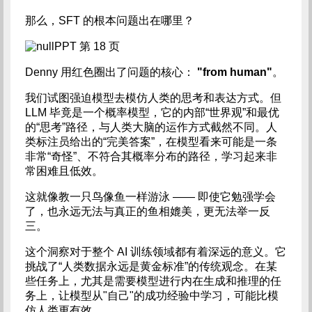
那么，SFT 的根本问题出在哪里？
PPT 第 18 页
Denny 用红色圈出了问题的核心：
"from human"
。
我们试图强迫模型去模仿人类的思考和表达方式。但
LLM 毕竟是一个概率模型，它的内部“世界观”和最优
的“思考”路径，与人类大脑的运作方式截然不同。人
类标注员给出的“完美答案”，在模型看来可能是一条
非常“奇怪”、不符合其概率分布的路径，学习起来非
常困难且低效。
这就像教一只鸟像鱼一样游泳 —— 即使它勉强学会
了，也永远无法与真正的鱼相媲美，更无法举一反
三。
这个洞察对于整个 AI 训练领域都有着深远的意义。它
挑战了“人类数据永远是黄金标准”的传统观念。在某
些任务上，尤其是需要模型进行内在生成和推理的任
务上，让模型从"自己"的成功经验中学习，可能比模
仿人类更有效。