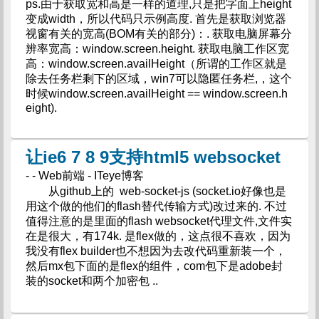
ps.由于获取宽和高是一样的道理,只是把字面上height
变成width，所以代码只示例高度. 首先是获取浏览器
视窗有关的宽高(BOM有关的部分)：. 获取电脑屏幕分
辨率宽高：window.screen.height. 获取电脑工作区宽
高：window.screen.availHeight（所谓的工作区就是
除去任务栏剩下的区域，win7可以隐匿任务栏,，这个
时候window.screen.availHeight == window.screen.h
eight).
让ie6 7 8 9支持html5 websocket
- - Web前端 - ITeye博客
从github上的 web-socket-js (socket.io好像也是
用这个做的他们的flash替代传输方式)改过来的. 不过
值得注意的是里面的flash websocket代理文件,文件实
在是很大，有174k. 是flex做的，这点很不喜欢，因为
我没有flex builder也不想因为去改代码重新装一个，
然后mx包下面的是flex的组件，com包下是adobe封
装的socket和两个加密包 ..