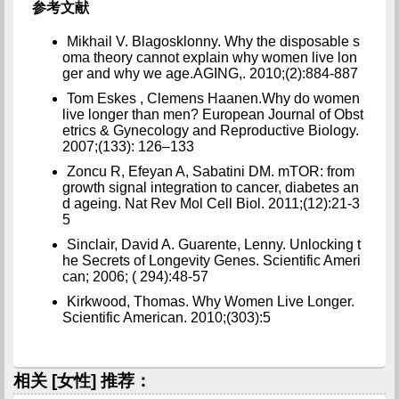
参考文献
Mikhail V. Blagosklonny. Why the disposable s
oma theory cannot explain why women live lon
ger and why we age.AGING,. 2010;(2):884-887
Tom Eskes , Clemens Haanen.Why do women
live longer than men? European Journal of Obst
etrics & Gynecology and Reproductive Biology.
2007;(133): 126–133
Zoncu R, Efeyan A, Sabatini DM. mTOR: from
growth signal integration to cancer, diabetes an
d ageing. Nat Rev Mol Cell Biol. 2011;(12):21-3
5
Sinclair, David A. Guarente, Lenny. Unlocking t
he Secrets of Longevity Genes. Scientific Ameri
can; 2006; ( 294):48-57
Kirkwood, Thomas. Why Women Live Longer.
Scientific American. 2010;(303):5
相关 [女性] 推荐：