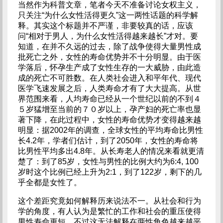
当然作为科普文章，笔者今天不准备讨论女权主义，
只关注“为什么女性活得更久”这一两性话题的科学解
释。其实这个标题并不严谨，非要较真的话，应该
问“相对于男人，为什么女性活得越来越长”才对。要
知道，在并不久远的过去，除了战争使得大量男性成
批死亡之外，女性的寿命优势并不十分明显。由于医
学落后，怀孕生产成了女性生存的一大威胁，由此造
成的死亡不可胜数。在人类社会进入和平年代、现代
医学飞速发展之后，人类寿命才有了大大提高。从世
界范围来看，人均寿命已经从一个世纪以前的不到４
５岁猛增至当前的７０岁以上，孕产妇的死亡率也显
著下降，在此过程中，女性的寿命优势才变得越来越
明显：据2002年的调查，全球女性的平均寿命比男性
长4.2年，学者们估计，到了2050年，女性的寿命将
比男性平均多出4.8年。从长寿老人的情况来看就更清
楚了：到了85岁，女性与男性的比例大约为6:4, 100
岁时这个比例已经上升为2:1，到了122岁，剩下的几
乎全都是女性了。
这个差距究竟如何解释历来说法不一。从社会和行为
学的角度，有人认为是繁忙的工作和社会的重压使得
男性寿命更短，不过这无法解释在两性角色越来越平