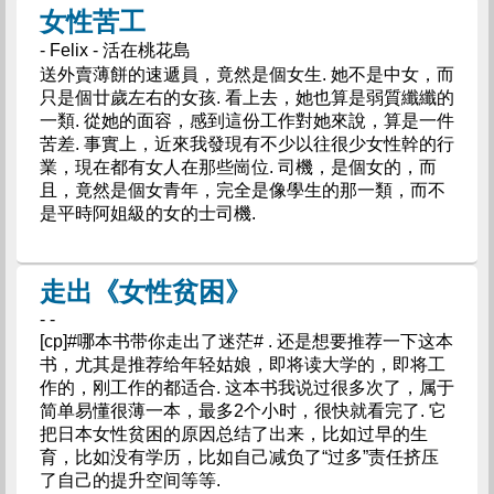
女性苦工
- Felix - 活在桃花島
送外賣薄餅的速遞員，竟然是個女生. 她不是中女，而
只是個廿歲左右的女孩. 看上去，她也算是弱質纖纖的
一類. 從她的面容，感到這份工作對她來說，算是一件
苦差. 事實上，近來我發現有不少以往很少女性幹的行
業，現在都有女人在那些崗位. 司機，是個女的，而
且，竟然是個女青年，完全是像學生的那一類，而不
是平時阿姐級的女的士司機.
走出《女性贫困》
- -
[cp]#哪本书带你走出了迷茫# . 还是想要推荐一下这本
书，尤其是推荐给年轻姑娘，即将读大学的，即将工
作的，刚工作的都适合. 这本书我说过很多次了，属于
简单易懂很薄一本，最多2个小时，很快就看完了. 它
把日本女性贫困的原因总结了出来，比如过早的生
育，比如没有学历，比如自己减负了“过多”责任挤压
了自己的提升空间等等.