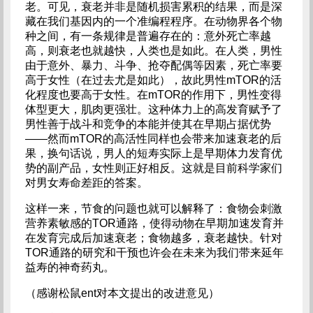
老。可见，衰老并非是随机损害累积的结果，而是深
藏在我们基因内的一个准编程程序。在动物界各个物
种之间，有一条规律是普遍存在的：意外死亡率越
高，则衰老也就越快，人类也是如此。在人类，男性
由于意外、暴力、斗争、抢夺配偶等因素，死亡率要
高于女性（在过去尤是如此），故此男性mTOR的活
化程度也要高于女性。在mTOR的作用下，男性变得
体型更大，肌肉更强壮。这种体力上的高发育赋予了
男性善于战斗和竞争的本能并使其在早期占据优势
——然而mTOR的高活性同样也会带来加速衰老的后
果，换句话说，男人的短寿实际上是早期体力发育优
势的副产品，女性则正好相反。这就是目前科学家们
对男女寿命差距的答案。
这样一来，节食的问题也就可以解释了：食物会刺激
营养素敏感的TOR通路，使得动物在早期加速发育并
在发育完成后加速衰老；食物越多，衰老越快。针对
TOR通路的研究和干预也许会在未来为我们带来延年
益寿的神奇药丸。
（感谢松鼠ent对本文提出的改进意见）