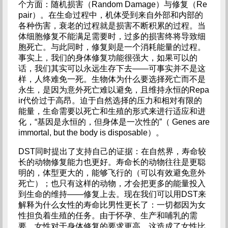
个方面：随机损害（Random Damage）与修复（Re
pair）。在生命过程中，机体受到来自外部和内部的
各种伤害，衰老的过程就是损害不断积累的过程。当
体细胞修复不能满足需要时，过多的损害终将导致细
胞死亡。与此同时，修复则是一个消耗能量的过程。
事实上，我们的身体修复功能很强大，如果可以的
话，我们其实可以永远生存下去——可事实并不是这
样，人终难免一死。生物体为什么要选择死亡而不是
永生，是因为意外死亡难以避免，且维持永恒的Repa
ir代价过于高昂。迫于自然选择的压力和相对有限的
能量，生命需要以死亡和生殖的形式来进行适应和进
化，“基因是永恒的，但身体是一次性的”（ Genes are
immortal, but the body is disposable）。
DST同时提出了支持自己的证据：在自然界，寿命较
长的动物修复能力也更好。寿命长的动物往往是更聪
明的，体型更大的，能够飞行的（可以有效避免意外
死亡）；也只有这样的动物，才会把更多的能量投入
到生命的维持——修复上去。现在我们可以用DST来
解释为什么女性的寿命比男性更长了：一切都因为女
性担负着生殖的任务。由于怀孕、生产和哺乳的需
要，女性对于身体修复的要求更高，这造成了女性比