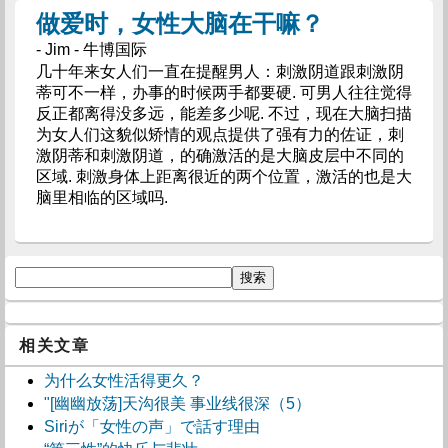
做爱时，女性大脑在干嘛？
- Jim - 牛博国际
几十年来女人们一直在提醒男人：刺激阴道跟刺激阴
蒂可不一样，办事的时候两手都要硬. 可男人往往觉得
反正都离得没多远，能差多少呢. 不过，现在大脑扫描
为女人们这貌似矫情的观点提供了强有力的佐证，刺
激阴蒂和刺激阴道，的确激活的是大脑皮层中不同的
区域. 刺激身体上距离很近的两个位置，激活的也是大
脑里相临的区域吗.
相关文章
为什么女性活得更久？
"[幽幽放荡]天沟很美 事业线很深（5）
Siriが「女性の声」で話す理由