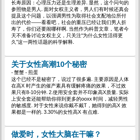
长寿原因：心理压力还是生理差异. 显然，这个问句的
参照物是男人. 面对女权主义者，男人们有时候还真会
提及这个问题，以强调男性为取得社会支配地位所付
出的代价——看看吧，社会的重压已经让我们男人折
寿了，你们还要闹哪样啊. 当然作为科普文章，笔者今
天不准备讨论女权主义，只关注“为什么女性活得更
久”这一两性话题的科学解释.
关于女性高潮10个秘密
- 蟹蟹 - 煎蛋
这个已经不是秘密了，说过了很多遍. 主要原因是人体
在高X 时产生的催产素具有缓解疼痛的效果，不过效
果只有8-10分钟. 2.使用安全套并不印象高X质量. 实际
上安全套还能帮助你得到更多的ooxx 时间，减轻男性
的敏感度. 对于女性来说你戴不戴T，她得到的高X 效
果都是一样的. 3.30%的女性高X 有点难.
做爱时，女性大脑在干嘛？