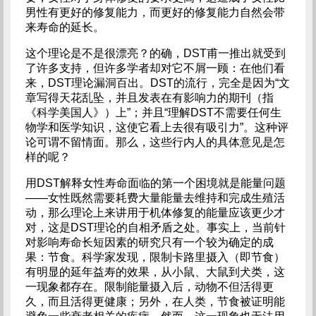
男性有更好的修复能力，而更好的修复能力自然会带
来寿命的延长。
这个理论是不是很漂亮？的确，DST甫一推出就受到
了许多支持，但许多学者却对它不屑一顾：在他们看
来，DST理论漏洞百出。DST的流行，完全是因为“文
章写得天花乱坠，并且发表在有影响力的期刊（指
《科学美国人》）上”；并且“理解DST不需要任何生
物学和医学知识，这使它看上去很有吸引力”。这种评
论可谓不留情面。那么，这些行内人的具体意见是怎
样的呢？
用DST解释女性寿命面临的第一个困境就是能量问题
——女性既然需要耗费大量能量去维持和完成生殖活
动，那么理论上来讲用于机体修复的能量应该更少才
对，这是DST理论的自相矛盾之处。事实上，当前针
对影响寿命长短因素的研究只有一个较为确定的成
果：节食。科学家发现，限制卡路里摄入（即节食）
有明显的延年益寿的效果，从小鼠、大鼠到犬类，这
一现象都存在。限制能量摄入后，动物不但活得更
久，而且活得更健康；另外，在人类，节食被证明能