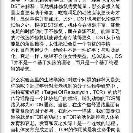
避免一些衰老相关的疾病。然而，这一现象也无法用
DST来解释：既然机体修复需要能量，那么多摄入能
量应当更有助于修复，吃饱喝足的动物应该更长寿才
对，显然事实并非如此。另外，DST也与进化论似有
抵触之处。根据DST观点，机体会在资源丰富、能量
充足的时候倾向于不修复，而在资源不足、能量匮乏
的时候选择修复以使得生命存续得更久；DST从节省
能量的角度推得，女性绝经会是一个有益的事情——
不过目前普遍认为，绝经并不是一件好事：与动脉硬
化、衰老一样，绝经不会使女性受益。总体说来，DS
T并不是一个基于实验的理论，而只是一个基于纯逻
辑的猜想。
那么实验室里的生物学家们对这个问题的解释又是怎
样的呢？近些年针对衰老机制的分子生物学研究中，
雷帕霉素标靶（Target Of Rapamycin，TOR）的信号
传导通路是一个比较热门的领域。哺乳动物的TOR通
路又称为mTOR通路。当然，在这个信号通路里面有
非常复杂的因子参与，在此不一一详述，我们需要知
道的就是mTOR的功能：mTOR的活化调控着人体的
发育和衰老。发育和衰老实际上是一个连续的过程，
当机体发育完成之后，TOR的作用就是将生命带向衰