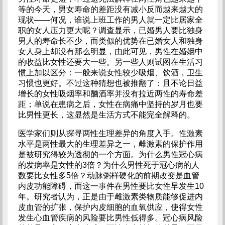
等的今天，男女寿命的差距没有减小反而越来越大的
现状——何况，谁说上班工作的男人就一定比居家全
职的女人压力更大呢？调查显示，已婚男人要比独身
男人的寿命长不少，而类似的优势在已婚女人和独身
女人身上却没有那么明显，由此可见，男性在婚姻中
的收益比女性还要大一些。另一些人则试图在生活习
惯上加以区分：一般来说女性较少吸烟、饮酒，卫生
习惯也更好。不过这种猜想也被推翻了：且不论日益
增长的女性吸烟率和酗酒率并没有拉近两性的寿命差
距；单说在患病之后，女性在病痛中坚持的岁月也要
比男性更长，这显然是生活方式不能完全解释的。
医学家们则从探寻两性生理差异的角度入手。性激素
水平是两性最大的生理差异之一，雌激素的保护作用
是被研究得较为透彻的一个方面。为什么男性冠心病
的发病率是女性的3倍？为什么男性死于冠心病的人
数要比女性多5倍？动脉粥样硬化的前期改变是血管
内皮功能障碍，而这一事件在男性要比女性早发生10
年。研究者认为，正是由于雌激素类物质能够促进内
皮血管的扩张，保护内皮细胞的血氧供应，使得女性
发生心血管疾病的风险要比男性低得多。冠心病风险