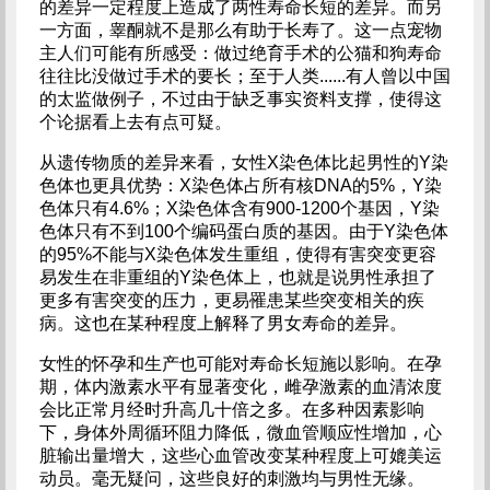
的差异一定程度上造成了两性寿命长短的差异。而另
一方面，睾酮就不是那么有助于长寿了。这一点宠物
主人们可能有所感受：做过绝育手术的公猫和狗寿命
往往比没做过手术的要长；至于人类......有人曾以中国
的太监做例子，不过由于缺乏事实资料支撑，使得这
个论据看上去有点可疑。
从遗传物质的差异来看，女性X染色体比起男性的Y染
色体也更具优势：X染色体占所有核DNA的5%，Y染
色体只有4.6%；X染色体含有900-1200个基因，Y染
色体只有不到100个编码蛋白质的基因。由于Y染色体
的95%不能与X染色体发生重组，使得有害突变更容
易发生在非重组的Y染色体上，也就是说男性承担了
更多有害突变的压力，更易罹患某些突变相关的疾
病。这也在某种程度上解释了男女寿命的差异。
女性的怀孕和生产也可能对寿命长短施以影响。在孕
期，体内激素水平有显著变化，雌孕激素的血清浓度
会比正常月经时升高几十倍之多。在多种因素影响
下，身体外周循环阻力降低，微血管顺应性增加，心
脏输出量增大，这些心血管改变某种程度上可媲美运
动员。毫无疑问，这些良好的刺激均与男性无缘。