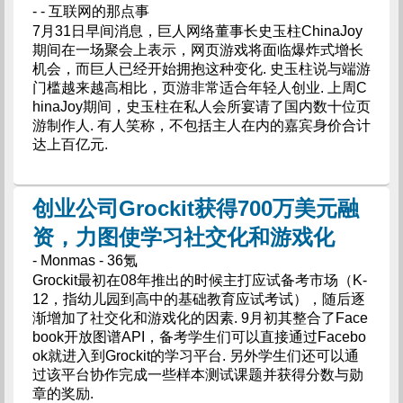
- - 互联网的那点事
7月31日早间消息，巨人网络董事长史玉柱ChinaJoy
期间在一场聚会上表示，网页游戏将面临爆炸式增长
机会，而巨人已经开始拥抱这种变化. 史玉柱说与端游
门槛越来越高相比，页游非常适合年轻人创业. 上周C
hinaJoy期间，史玉柱在私人会所宴请了国内数十位页
游制作人. 有人笑称，不包括主人在内的嘉宾身价合计
达上百亿元.
创业公司Grockit获得700万美元融
资，力图使学习社交化和游戏化
- Monmas - 36氪
Grockit最初在08年推出的时候主打应试备考市场（K-
12，指幼儿园到高中的基础教育应试考试），随后逐
渐增加了社交化和游戏化的因素. 9月初其整合了Face
book开放图谱API，备考学生们可以直接通过Facebo
ok就进入到Grockit的学习平台. 另外学生们还可以通
过该平台协作完成一些样本测试课题并获得分数与勋
章的奖励.