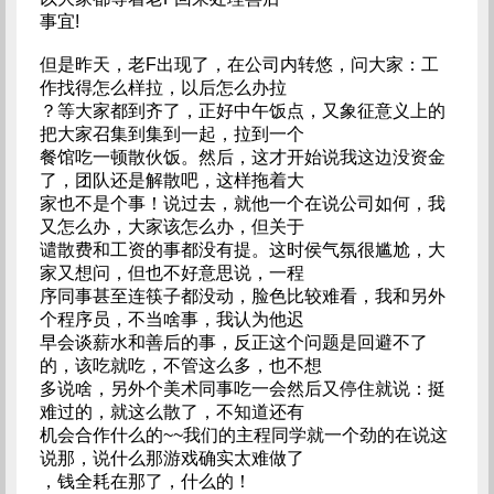
事宜!
但是昨天，老F出现了，在公司内转悠，问大家：工
作找得怎么样拉，以后怎么办拉
？等大家都到齐了，正好中午饭点，又象征意义上的
把大家召集到集到一起，拉到一个
餐馆吃一顿散伙饭。然后，这才开始说我这边没资金
了，团队还是解散吧，这样拖着大
家也不是个事！说过去，就他一个在说公司如何，我
又怎么办，大家该怎么办，但关于
谴散费和工资的事都没有提。这时侯气氛很尴尬，大
家又想问，但也不好意思说，一程
序同事甚至连筷子都没动，脸色比较难看，我和另外
个程序员，不当啥事，我认为他迟
早会谈薪水和善后的事，反正这个问题是回避不了
的，该吃就吃，不管这么多，也不想
多说啥，另外个美术同事吃一会然后又停住就说：挺
难过的，就这么散了，不知道还有
机会合作什么的~~我们的主程同学就一个劲的在说这
说那，说什么那游戏确实太难做了
，钱全耗在那了，什么的！