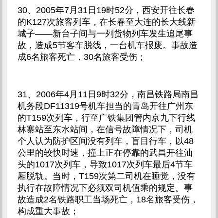
30、2005年7月31日19时52分，西安开往长春
的K127次旅客列车，在长春至大连的长大线新
城子——新台子间与一列货物列车发生追尾事
故，造成5节客车脱线，一台机车报废。事故造
成6名旅客死亡，30名旅客受伤；
31、2006年4月11日9时32分，南昌铁路局南昌
机务段DF11319号机车担当的青岛开往广州东
的T159次列车，行至广铁集团管内京九下行线
林寨站至东水站间，在信号故障情况下，司机
个人认为防护区间没有列车，盲目行车，以48
公里的较快时速，撞上正在停靠的武昌开往汕
头的1017次列车，导致1017次列车最后4节车
厢脱轨。当时，T159次第二司机在睡觉，没有
执行在故障情况下必须双司机值乘的规定。事
故造成2名铁路职工当场死亡，18名旅客受伤，
构成重大事故；