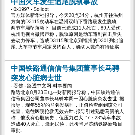
中国火车发生追尾脱轨事故
- 0x1997 - Solidot
官方媒体新华社报导，今天20点34分，杭州开往温州
方向的D3115次动车在温州双屿下岙路段发生脱轨，
两节车厢坠落桥下. 目前已造成11人死亡，89人受伤.
杭州电视台微博声称，脱轨原因是动车遭到雷击后失
去动力停车，造成D3115和北京到福州的D301列出追
尾. 火车每节车厢定员约百人，确切人数尚有待证实.
中国铁路通信信号集团董事长马骋
突发心脏病去世
- 吞佛 - 路透中文网-时事要闻
路透北京8月23日电---财新网报导称，中国铁路通信
信号集团公司董事长马骋本周一因心脏病突发去世. 据
报导，现年55岁的马骋发病时，正值检查组到该公司
检查，送往医院抢救无效去世. 报导引述熟悉马骋的人
称，他没有心脏病史，但压力过大. “7・23”动车事故
造成40人死亡，激起民愤，此後当局冻结铁路新项目
审批.