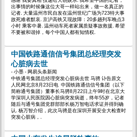
感谢 我要真相 投递给天朝娱乐. 我希望中国的记者，
出事情的时候像这位大哥一样站出来，做一名真正的
记者. 大量温州市民自发在温州世纪广场为723特大事
故死难者默哀. 京沪高铁又现故障：20多趟列车晚点3
小时 乘客中暑. 温州动车死者家属质疑事故救援. 希望
不要被和谐掉，每个中国人都有知情权.
中国铁路通信信号集团总经理突发
心脏病去世
- 小墨 - 网易头条新闻
中铁通号集团总经理突发心脏病去世 马骋 讣告原文
人民网北京8月23日电 中国铁路通信信号集团（以下
简称通号集团）董事长马骋8月22日上午9时在北京大
学深圳人民医院因心脏病突发病逝，终年55岁，记者
随后与通号集团党群部部长杨万智电话求证并得到确
认. 杨万智介绍，此次马骋是在深圳开展安全大检查时
突发心脏病，.