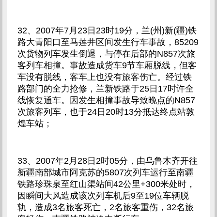
32、2007年7月23日23时19分，兰(州)新(疆)铁
路大青阳口至马莲井区间发生行车事故，85209
次货物列车发生倒退，与停在后部的N857次旅
客列车相撞。事故造成货车9节车厢脱线，但客
车没有脱线，客车上也没有旅客伤亡。经过铁
路部门的全力抢修，兰新铁路于25日17时许全
线恢复通车。因发生相撞事故导致晚点的N857
次旅客列车，也于24日20时13分抵达终点站敦
煌车站；
33、2007年2月28日2时05分，由乌鲁木齐开往
新疆南部城市阿克苏的5807次列车运行至南疆
铁路珍珠泉至红山渠站间42公里+300米处时，
因瞬间大风造成该次列车机后9至19位车辆脱
轨，造成3名旅客死亡，2名旅客重伤，32名旅