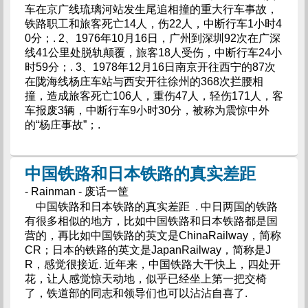
车在京广线琉璃河站发生尾追相撞的重大行车事故，
铁路职工和旅客死亡14人，伤22人，中断行车1小时4
0分；. 2、1976年10月16日，广州到深圳92次在广深
线41公里处脱轨颠覆，旅客18人受伤，中断行车24小
时59分；. 3、1978年12月16日南京开往西宁的87次
在陇海线杨庄车站与西安开往徐州的368次拦腰相
撞，造成旅客死亡106人，重伤47人，轻伤171人，客
车报废3辆，中断行车9小时30分，被称为震惊中外
的“杨庄事故”；.
中国铁路和日本铁路的真实差距
- Rainman - 废话一筐
中国铁路和日本铁路的真实差距 . 中日两国的铁路
有很多相似的地方，比如中国铁路和日本铁路都是国
营的，再比如中国铁路的英文是ChinaRailway，简称
CR；日本的铁路的英文是JapanRailway，简称是J
R，感觉很接近. 近年来，中国铁路大干快上，四处开
花，让人感觉惊天动地，似乎已经坐上第一把交椅
了，铁道部的同志和领导们也可以沾沾自喜了.