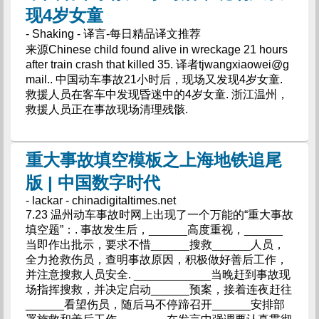
现4岁女童
- Shaking - 译言-每日精品译文推荐
来源Chinese child found alive in wreckage 21 hours
after train crash that killed 35. 译者tjwangxiaowei@g
mail.. 中国动车事故21小时后，现场又发现4岁女童.
救援人员在客车中发现昏迷中的4岁女童. 浙江温州，
救援人员正在事故现场清理残骸.
重大事故填空模板之上海地铁追尾
版 | 中国数字时代
- lackar - chinadigitaltimes.net
7.23 温州动车事故时网上出现了一个万能的“重大事故
填空题”：. 事故发生后，______高度重视，______
当即作出批示，要求不惜______搜救______人员，
全力抢救伤员，查明事故原因，积极做好善后工作，
并注意搜救人员安全. ____________当晚赶到事故现
场指挥搜救，并决定启动______预案，接着连夜赶往
______看望伤员，随后马不停蹄召开______安排部