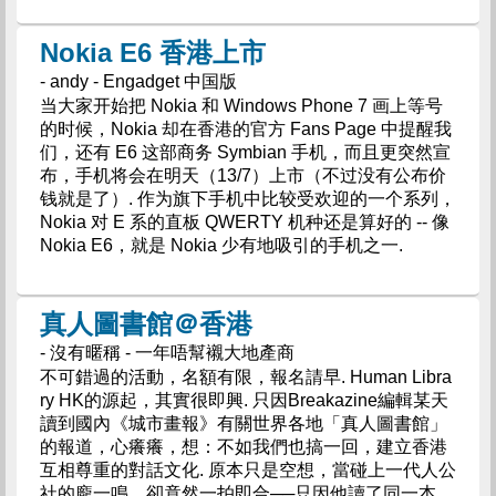
Nokia E6 香港上市
- andy - Engadget 中国版
当大家开始把 Nokia 和 Windows Phone 7 画上等号
的时候，Nokia 却在香港的官方 Fans Page 中提醒我
们，还有 E6 这部商务 Symbian 手机，而且更突然宣
布，手机将会在明天（13/7）上市（不过没有公布价
钱就是了）. 作为旗下手机中比较受欢迎的一个系列，
Nokia 对 E 系的直板 QWERTY 机种还是算好的 -- 像
Nokia E6，就是 Nokia 少有地吸引的手机之一.
真人圖書館＠香港
- 沒有暱稱 - 一年唔幫襯大地產商
不可錯過的活動，名額有限，報名請早. Human Libra
ry HK的源起，其實很即興. 只因Breakazine編輯某天
讀到國內《城市畫報》有關世界各地「真人圖書館」
的報道，心癢癢，想：不如我們也搞一回，建立香港
互相尊重的對話文化. 原本只是空想，當碰上一代人公
社的龐一鳴，卻竟然一拍即合──只因他讀了同一本