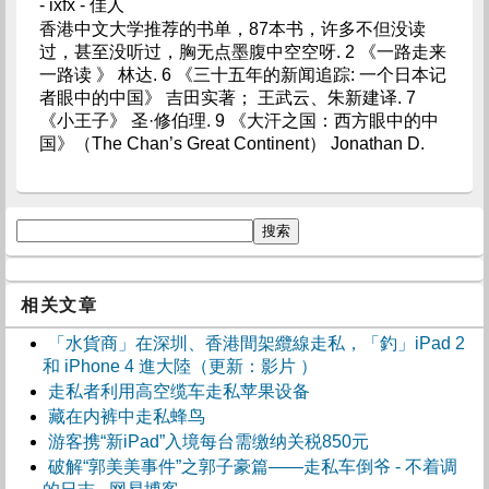
- ixfx - 佳人
香港中文大学推荐的书单，87本书，许多不但没读
过，甚至没听过，胸无点墨腹中空空呀. 2 《一路走来
一路读 》 林达. 6 《三十五年的新闻追踪: 一个日本记
者眼中的中国》 吉田实著； 王武云、朱新建译. 7
《小​​王子》 圣·修伯理. 9 《大汗之国：西方眼中的中
国》（The Chan’s Great Continent） Jonathan D.
相关文章
「水貨商」在深圳、香港間架纜線走私，「釣」iPad 2
和 iPhone 4 進大陸（更新：影片 ）
走私者利用高空缆车走私苹果设备
藏在内裤中走私蜂鸟
游客携“新iPad”入境每台需缴纳关税850元
破解“郭美美事件”之郭子豪篇——走私车倒爷 - 不着调