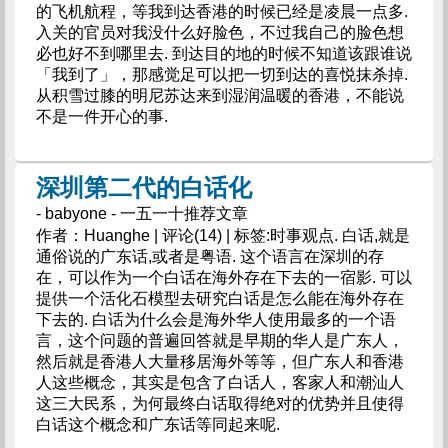
的飞机航程，等我到达香港的时候已经是凌晨一点多.
入关的官员对我没什么好脸色，不过我自己的脸色想
必也好不到哪里去. 到达目的地的时候不知道该跟谁说
「我到了」，那感觉足可以把一切到达的喜悦抹杀掉.
从积雪过膝的明尼苏达来到湿润温暖的香港，不能说
不是一件开心的事.
深圳第二代的白话化
- babyone - 一五一十推荐文章
作者：Huanghe | 评论(14) | 标签:时事观点. 白话,就是
通俗说的广东话,或者是粤语. 这个语言在深圳的存
在，可以作为一个白话在海外存在下去的一宿影. 可以
提供一个活化石模型去研究白话是怎么能在海外存在
下去的. 白话为什么会是海外华人使用最多的一个语
言，这个问题的普遍回答就是早期的华人是广东人，
然后就是香港人大量移居海外等等，但广东人和香港
人这些概念，其实是包含了白话人，客家人和潮汕人
这三大民系，为何最终白话取得绝对的优势并且使得
白话这个概念和广东话等同起来呢.