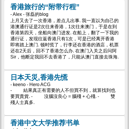
香港旅行的“附带行程”
- Alex - 张磊的blog
上月又去了一次香港，差点儿出事. 我一直以为自己的
港澳通行证是2次往来香港，1次往来澳门，于是在到
香港第四天，坐船向澳门进发. 在船上，翻了一下我的
通行证，发现往返香港只有1次，可是已经离开香港
即将踏上澳门. 顿时慌了，行李还在香港的酒店，机票
还在2天后，回不了香港怎么办. 在澳门入关之后问阿
Sir，他断定我回不去香港了，只能从澳门直接去珠海.
日本天災,香港先慌
- keeno - Hero ACG
- 結果真正有需要的人不但買不到，就算找到也
要買貴貨. - 沒腦沒良心 = 腦殘 + 心殘. - 雙
殘人士真多.
香港中文大学推荐书单