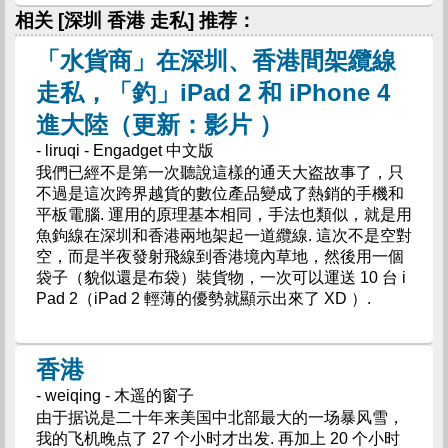
相关 [深圳 香港 走私] 推荐：
「水貨商」在深圳、香港間架纜線
走私，「釣」iPad 2 和 iPhone 4
進大陸（更新：影片 ）
- liruqi - Engadget 中文版
我們已經不是第一次聽說這樣的通天大盗故事了，只
不過是這次跨界越貨的數位產品變成了熱銷的手機和
平板電腦. 運用的原理基本相同，手法也類似，就是用
魚鉤線在深圳和香港兩地架起一道纜線. 這次不是空對
空，而是半夜發射飛線到香港境內草地，然後用一個
袋子（貌似還是布袋）裝貨物，一次可以運送 10 台 i
Pad 2（iPad 2 輕薄的優勢就顯示出來了 XD ）.
香港
- weiqing - 木遥的窗子
由于据说是二十年来美国中北部最大的一场暴风雪，
我的飞机晚点了 27 个小时才出发. 再加上 20 个小时