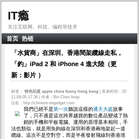
IT瘾
关注互联网、科技、编程等技术
首页
热链
「水貨商」在深圳、香港間架纜線走私，
「釣」iPad 2 和 iPhone 4 進大陸（更
新：影片 ）
标签：
特色玩意
apple
china
funny
hong
kong
| 发表时间：20
11-08-05 17:36 | 作者：Bin Chen liruqi
出处：http://chinese.engadget.com
我們已經不是
第一次
聽說這樣的
通天大盗
故事
了，只不過是這次跨界越貨的數位產品變成了熱
銷的手機和平板電腦。運用的原理基本相同，手
法也類似，就是用魚鉤線在深圳和香港兩地架起一道
纜線。這次不是空對空，而是半夜發射飛線到香港境