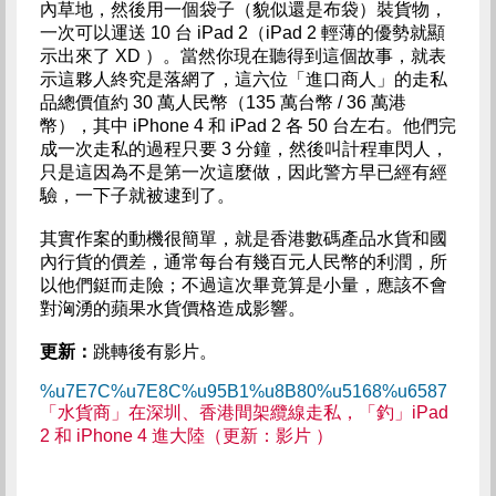
內草地，然後用一個袋子（貌似還是布袋）裝貨物，
一次可以運送 10 台 iPad 2（iPad 2 輕薄的優勢就顯
示出來了 XD ）。當然你現在聽得到這個故事，就表
示這夥人終究是落網了，這六位「進口商人」的走私
品總價值約 30 萬人民幣（135 萬台幣 / 36 萬港
幣），其中 iPhone 4 和 iPad 2 各 50 台左右。他們完
成一次走私的過程只要 3 分鐘，然後叫計程車閃人，
只是這因為不是第一次這麼做，因此警方早已經有經
驗，一下子就被逮到了。
其實作案的動機很簡單，就是香港數碼產品水貨和國
內行貨的價差，通常每台有幾百元人民幣的利潤，所
以他們鋌而走險；不過這次畢竟算是小量，應該不會
對洶湧的蘋果水貨價格造成影響。
更新：
跳轉後有影片。
%u7E7C%u7E8C%u95B1%u8B80%u5168%u6587
「水貨商」在深圳、香港間架纜線走私，「釣」iPad
2 和 iPhone 4 進大陸（更新：影片 ）