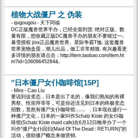
植物大战僵尸 之 伪装
- qugougou - 天下同福
DC正版魔兽世界手办，已经全面到货. 绝对正版、数
量有限，想收藏正版DC魔兽手办的朋友不要错过~~.
暴雪授权 jinx正品魔兽世界、星际争霸T恤. 这套魔兽
世界宠物盒蛋，潮儿出品，做工非常精致. 有兴趣看更
多详情的朋友请点击：http://item.taobao.com/item.ht
m?id=10609645284&.
"日本僵尸女仆咖啡馆[15P]
- Miro - Cao Liu
要说到这变态，日本是出了名的，像我们熟知的有裸
男祭、性崇拜等等，可是你还没见到日本的终极变态
招数，竟然有僵尸女仆咖啡馆…… . 日本现在盛行一
种僵尸文化，日本的一家叫作Schatz Kiste 的女仆咖
啡馆(Schatz Kiste maid cafe)在6月12日晚举办了一个
叫作“僵尸女仆回归(Maid Of The Dead : RETURN)”的
活动，借助僵尸概念来做营销.