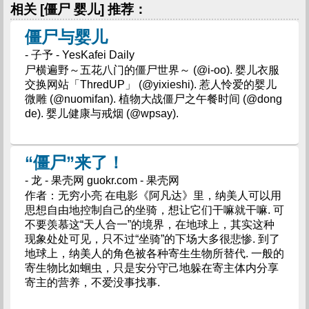
相关 [僵尸 婴儿] 推荐：
僵尸与婴儿
- 子予 - YesKafei Daily
尸横遍野～五花八门的僵尸世界～ (@i-oo). 婴儿衣服
交换网站「ThredUP」 (@yixieshi). 惹人怜爱的婴儿
微雕 (@nuomifan). 植物大战僵尸之午餐时间 (@dong
de). 婴儿健康与戒烟 (@wpsay).
“僵尸”来了！
- 龙 - 果壳网 guokr.com - 果壳网
作者：无穷小亮 在电影《阿凡达》里，纳美人可以用
思想自由地控制自己的坐骑，想让它们干嘛就干嘛. 可
不要羡慕这“天人合一”的境界，在地球上，其实这种
现象处处可见，只不过“坐骑”的下场大多很悲惨. 到了
地球上，纳美人的角色被各种寄生生物所替代. 一般的
寄生物比如蛔虫，只是安分守己地躲在寄主体内分享
寄主的营养，不爱没事找事.