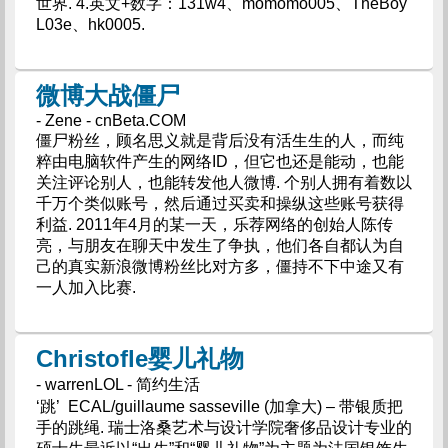
世界. 4.英文+数字：131w4、momomo005、TheBoy
L03e、hk0005.
微博大战僵尸
- Zene - cnBeta.COM
僵尸粉丝，顾名思义就是背后没有活生生的人，而纯
粹由电脑软件产生的网络ID，但它也还是能动，也能
关注评论别人，也能转发他人微博. 个别人拥有着数以
千万个类似账号，然后通过买卖和操纵这些账号获得
利益. 2011年4月的某一天，乐荐网络的创始人陈传
亮，与朋友在聊天中发生了争执，他们各自都认为自
己的真实新浪微博粉丝比对方多，僵持不下中途又有
一人加入比赛.
Christofle婴儿礼物
- warrenLOL - 简约生活
‘跳’ ECAL/guillaume sasseville (加拿大) – 带银质把
手的跳绳. 瑞士洛桑艺术与设计学院奢侈品设计专业的