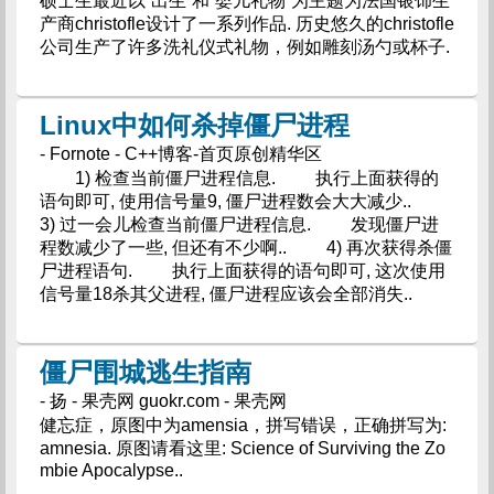
硕士生最近以“出生”和“婴儿礼物”为主题为法国银饰生
产商christofle设计了一系列作品. 历史悠久的christofle
公司生产了许多洗礼仪式礼物，例如雕刻汤勺或杯子.
Linux中如何杀掉僵尸进程
- Fornote - C++博客-首页原创精华区
1) 检查当前僵尸进程信息. 执行上面获得的
语句即可, 使用信号量9, 僵尸进程数会大大减少..
3) 过一会儿检查当前僵尸进程信息. 发现僵尸进
程数减少了一些, 但还有不少啊.. 4) 再次获得杀僵
尸进程语句. 执行上面获得的语句即可, 这次使用
信号量18杀其父进程, 僵尸进程应该会全部消失..
僵尸围城逃生指南
- 扬 - 果壳网 guokr.com - 果壳网
健忘症，原图中为amensia，拼写错误，正确拼写为:
amnesia. 原图请看这里: Science of Surviving the Zo
mbie Apocalypse..