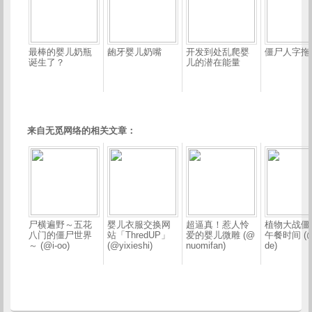
最棒的婴儿奶瓶
龅牙婴儿奶嘴
开发到处乱爬婴
僵尸人字拖
诞生了？
儿的潜在能量
来自无觅网络的相关文章：
尸横遍野～五花
婴儿衣服交换网
超逼真！惹人怜
植物大战僵
八门的僵尸世界
站「ThredUP」
爱的婴儿微雕 (@
午餐时间 (@
～ (@i-oo)
(@yixieshi)
nuomifan)
de)