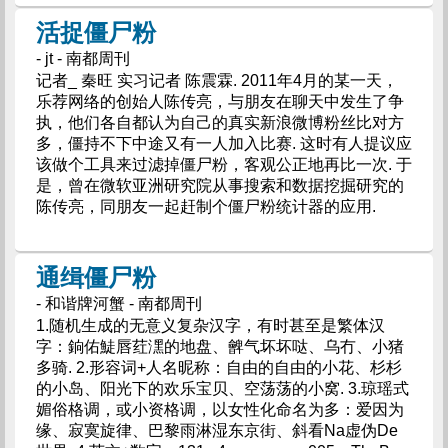
活捉僵尸粉
- jt - 南都周刊
记者_ 秦旺 实习记者 陈震霖. 2011年4月的某一天，
乐荐网络的创始人陈传亮，与朋友在聊天中发生了争
执，他们各自都认为自己的真实新浪微博粉丝比对方
多，僵持不下中途又有一人加入比赛. 这时有人提议应
该做个工具来过滤掉僵尸粉，客观公正地再比一次. 于
是，曾在微软亚洲研究院从事搜索和数据挖掘研究的
陈传亮，同朋友一起赶制个僵尸粉统计器的应用.
通缉僵尸粉
- 和谐牌河蟹 - 南都周刊
1.随机生成的无意义复杂汉字，有时甚至是繁体汉
字：銄佑鯐唇荭潶的地盘、朇气坏坏哒、乌冇、小猪
多骑. 2.形容词+人名昵称：自由的自由的小花、杉杉
的小岛、阳光下的欢乐宝贝、空荡荡的小窝. 3.琼瑶式
媚俗格调，或小资格调，以女性化命名为多：爱因为
缘、寂寞旋律、巴黎雨淋湿东京街、斜看Na虚伪De