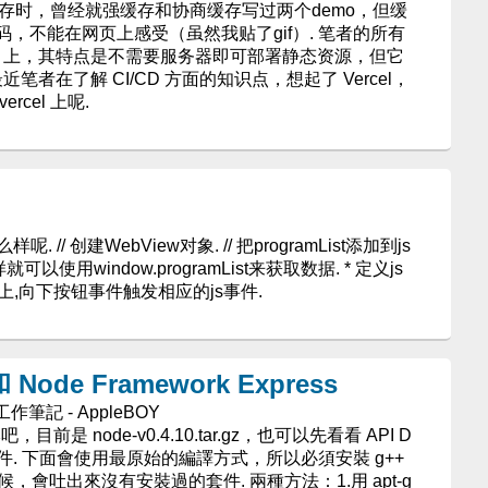
 缓存时，曾经就强缓存和协商缓存写过两个demo，但缓
，不能在网页上感受（虽然我贴了gif）. 笔者的所有
b page 上，其特点是不需要服务器即可部署静态资源，但它
笔者在了解 CI/CD 方面的知识点，想起了 Vercel，
cel 上呢.
呢. // 创建WebView对象. // 把programList添加到js
就可以使用window.programList来获取数据. * 定义js
的向上,向下按钮事件触发相应的js事件.
Node Framework Express
 工作筆記 - AppleBOY
目前是 node-v0.4.10.tar.gz，也可以先看看 API D
u 相關套件. 下面會使用最原始的編譯方式，所以必須安裝 g++
 的時候，會吐出來沒有安裝過的套件. 兩種方法：1.用 apt-g