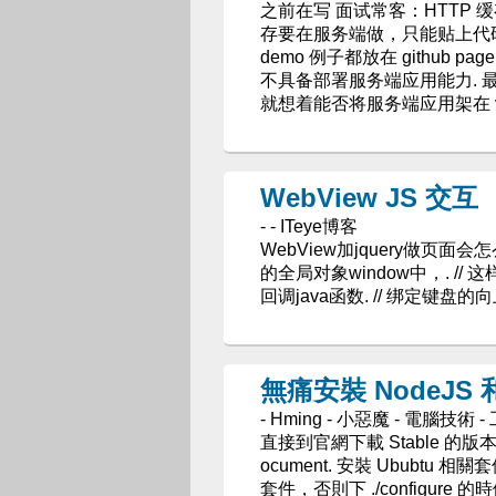
之前在写 面试常客：HTTP
存要在服务端做，只能贴上代码
demo 例子都放在 githu
不具备部署服务端应用能力. 最近
就想着能否将服务端应用架在 ver
WebView JS 交互
- - ITeye博客
WebView加jquery做页面会怎么样
的全局对象window中，. // 这样
回调java函数. // 绑定键盘
無痛安裝 NodeJS 和 
- Hming - 小惡魔 - 電腦技術 -
直接到官網下載 Stable 的版本吧，
ocument. 安裝 Ububt
套件，否則下 ./configure