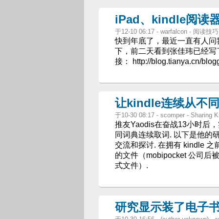
iPad、kindl
于12-10 06:17 - warfalcon - 阅读技巧
快到年底了，最近一直有人问
下，前二天看到张佳玮已经写
接： http://blog.tianya.cn/bl
让kindle连续从
于10-30 08:17 - scomper - Sharing 
推友Yaodis在奋战13小时后，
同词典连续取词. 以下是他的研
交流和探讨. 在拥有 kindle 之
的文件（mobipocket 公司后
式文件）.
研究显示装了电子书后