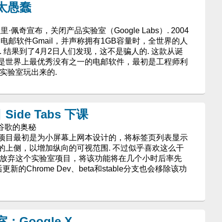
室太愚蠢
里·佩奇宣布，关闭产品实验室（Google Labs）. 2004
它的电邮软件Gmail，并声称拥有1GB容量时，全世界的人
呢. 结果到了4月2日人们发现，这不是骗人的. 这款从诞
是世界上最优秀没有之一的电邮软件，最初是工程师利
e实验室玩出来的.
Side Tabs 下课
—探寻谷歌的奥秘
me实验室项目最初是为小屏幕上网本设计的，将标签页列表显示
的上侧，以增加纵向的可视范围. 不过似乎喜欢这么干
决定放弃这个实验室项目，将该功能将在几个小时后率先
新的Chrome Dev、beta和stable分支也会移除该功
：Google X