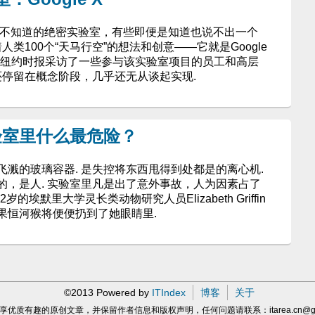
工都不知道的绝密实验室，有些即便是知道也说不出一个
人类100个“天马行空”的想法和创意——它就是Google
. 以下是纽约时报采访了一些参与该实验室项目的员工和高层
还停留在概念阶段，几乎还无从谈起实现.
验室里什么最危险？
溅的玻璃容器. 是失控将东西甩得到处都是的离心机.
的，是人. 实验室里凡是出了意外事故，人为因素占了
岁的埃默里大学灵长类动物研究人员Elizabeth Griffin
果恒河猴将便便扔到了她眼睛里.
©2013 Powered by
ITIndex
博客
关于
享优质有趣的原创文章，并保留作者信息和版权声明，任何问题请联系：
itarea.cn@