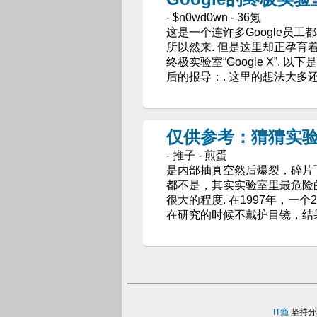
- $n0wd0wn - 36氪
这是一个连许多Google员
所以然来. 但是这里却正孕育着
终极实验室“Google X”
后的报导：. 这里的想法大多
仅供参考：猜猜实
- 推子 - 煎蛋
是内部抽真空然后爆裂，碎片飞
都不是，其实实验室里最危险
很大的程度. 在1997年，一个22
在研究的时候不戴护目镜，结
IT瘾
坚持分