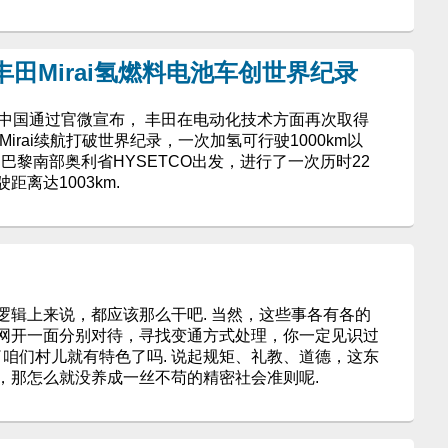
 丰田Mirai氢燃料电池车创世界纪录
田中国通过官微宣布， 丰田在电动化技术方面再次取得
irai续航打破世界纪录，一次加氢可行驶1000km以
从法国巴黎南部奥利省HYSETCO出发，进行了一次历时22
离达1003km.
上来说，都应该那么干吧. 当然，这些事各有各的
网开一面分别对待，寻找变通方式处理，你一定见识过
了咱们村儿就有特色了吗. 说起规矩、礼教、道德，这东
，那怎么就没养成一丝不苟的精密社会准则呢.