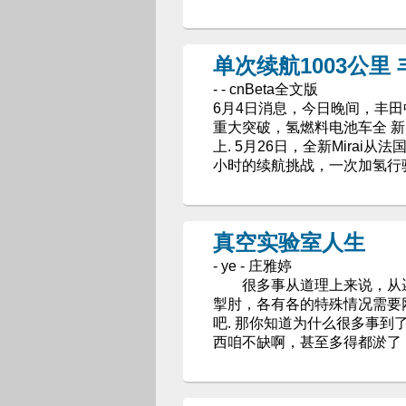
单次续航1003公里
- - cnBeta全文版
6月4日消息，今日晚间，丰
重大突破，氢燃料电池车全 新M
上. 5月26日，全新Mirai
小时的续航挑战，一次加氢行驶距
真空实验室人生
- ye - 庄雅婷
很多事从道理上来说，从逻辑
掣肘，各有各的特殊情况需要
吧. 那你知道为什么很多事到
西咱不缺啊，甚至多得都淤了