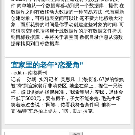
件 简单地从一个数据库移动到另一个数据库，提供 在
数据库之间有效移动大数据的一种简易方法. 代替重新
创建对象，可移植表空间可以让 毫不费力地移动大对
象，而所花费的时间是你手动创建这些对象的时间. 可
移植表空间包括将属于源数据库的所有数据文件拷贝
到目标数据库，并将关于表空间 数据目录信息从源数
据库拷贝到目标数据库.
宜家里的老年“恋爱角”
- edith - 南都周刊
记者 _ 孙炯 实习记者 吴思凡 上海报道. 67岁的徐姨
被“撵”到宜家餐厅非消费区. 她坐在凳上，捏住一只纸
杯，照旧谈她的择偶标准，“我希望男方养我，退休金
不低于5000元，要有房子，子女不能来抢. 毛先生坏
笑着凑过去说：“阿婆，侬看我符合条件吗. 他将一
支“福特”车匙拍上桌去，“喏，凯迪拉克.