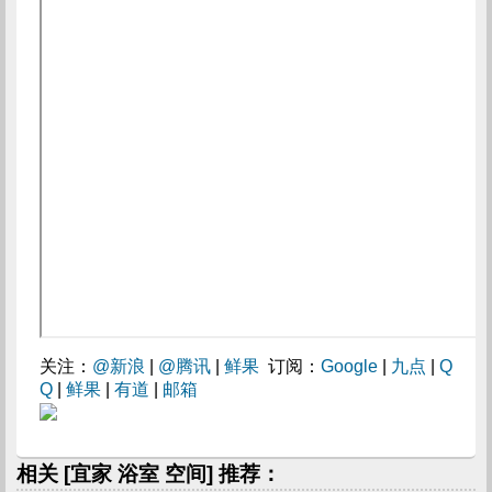
关注：
@新浪
|
@腾讯
|
鲜果
订阅：
Google
|
九点
|
Q
Q
|
鲜果
|
有道
|
邮箱
相关 [宜家 浴室 空间] 推荐：