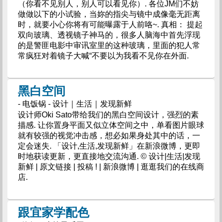
（你看不见别人，别人可以看见你）. 各位JM们不妨
做做以下的小试验，当妳的指尖与镜中成像毫无距离
时，就要小心你将有可能曝露于人前咯~. 真相： 提起
双向玻璃、透视镜子神马的，很多人脑海中首先浮现
的是警匪电影中审讯室里的这种玻璃，里面的犯人常
常疯狂对着镜子大喊“不要以为我看不见你在外面.
黑白空间
- 电饭锅 - 设计｜生活｜发现新鲜
设计师Oki Sato带给我们的黑白空间设计，强烈的素
描感. 让你置身平面又似立体空间之中，单看图片眼球
就有较强的视觉冲击感，想必如果身处其中的话，一
定会迷失. 「设计,生活,发现新鲜」在新浪微博，更即
时地获读更新，更直接地交流沟通. © 设计|生活|发现
新鲜 | 原文链接 | 投稿 ! | 新浪微博 | 逛逛我们的在线商
店.
跟宜家学配色