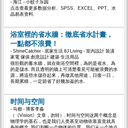
- 海江 - 小蚊子乐园
点击查看更多数据分析、SPSS、EXCEL、PPT、水
晶易表资料.
浴室裡的省水牆：徹底省水計畫，
一點都不浪費！
- ShineCatcher - 居家生活 8J Living - 室內設計 裝潢
家電 傢俱 創意設計 建築 生活用品
很壯觀的蓄水牆，就在衛浴空間裡，為的是省水、為
的是儲水. 而且透明的牆上可清楚看見可能被浪費的水
源，將這些水儲存起來，再做其他用途，日復一日，
長期累積，一定節省了好幾加崙的水.
时间与空间
- 马都 - 博客李淼
（《Vision》文章，勿转）. 时间与空间这两个概念是
物理学的基石，也是我们人类甚至动物依靠直觉就具
备的概念. 我们判断一个物体的位置，我们从一个地点