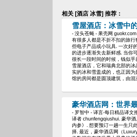
相关 [酒店 冰雪] 推荐：
雪屋酒店：冰雪中
- 没头苍蝇 - 果壳网 guokr.co
有很多人都是不折不扣的旅行
些电子产品或小玩具. 一次
的进步逐渐失去新鲜感. 当
很长一段时间的时候，钱似乎就显得
雪屋酒店，它和瑞典北部的冰
实的冰和雪盖成的，也正因为
馆的房间都是圆顶建筑，由混
豪华酒店网：世界
- 罗智中 - 译言-每日精品译文
译者 chunfengqiushui
内参》. 想要预订一趟一生只
择. 最近，豪华酒店网（Luxur