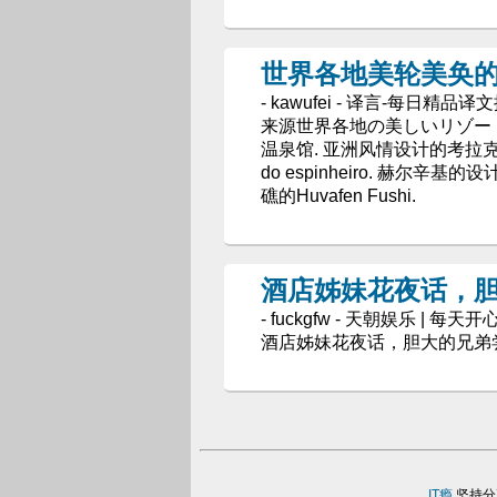
世界各地美轮美奂
- kawufei - 译言-每日精品译
来源世界各地の美しいリゾート
温泉馆. 亚洲风情设计的考拉克
do espinheiro. 赫尔辛基的
礁的Huvafen Fushi.
酒店姊妹花夜话，
- fuckgfw - 天朝娱乐 | 每
酒店姊妹花夜话，胆大的兄弟
IT瘾
坚持分