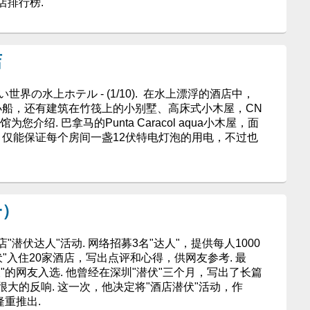
店排行榜.
店
い世界の水上ホテル - (1/10). 在水上漂浮的酒店中，
小船，还有建筑在竹筏上的小别墅、高床式小木屋，CN
介绍. 巴拿马的Punta Caracol aqua小木屋，面
，仅能保证每个房间一盏12伏特电灯泡的用电，不过也
一）
潜伏达人"活动. 网络招募3名"达人"，提供每人1000
潜伏"入住20家酒店，写出点评和心得，供网友参考. 最
"的网友入选. 他曾经在深圳"潜伏"三个月，写出了长篇
大的反响. 这一次，他决定将"酒店潜伏"活动，作
隆重推出.