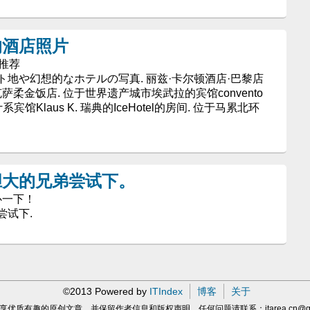
的酒店照片
文推荐
地や幻想的なホテルの写真. 丽兹·卡尔顿酒店·巴黎店
萨柔金饭店. 位于世界遗产城市埃武拉的宾馆convento
设计系宾馆Klaus K. 瑞典的IceHotel的房间. 位于马累北环
胆大的兄弟尝试下。
天开心一下！
尝试下.
©2013 Powered by
ITIndex
博客
关于
享优质有趣的原创文章，并保留作者信息和版权声明，任何问题请联系：
itarea.cn@