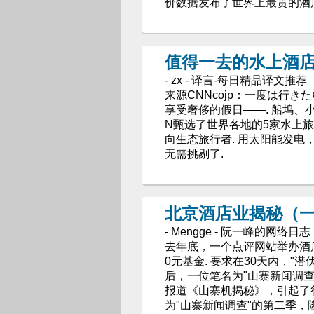
价数据发布了世界上最贵的酒
值得一去的水上酒
- zx - 译言-每日精品译文推荐
来源CNNcojp：一度は行きた
享受奢侈的假日——. 船坞、
N甄选了世界各地的5家水上旅馆为您
向生态旅行者. 用太阳能发电
无需挑剔了.
北京酒店业揭秘（
- Mengge - 阮一峰的网络日志
去年底，一个点评网站举办酒店"
0元基金. 要求在30天内，"
后，一位笔名为"山寨新闻调查
报道《山寨机揭秘》，引起了很
为"山寨新闻调查"的第二季，