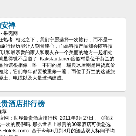
的安禅
m - 果壳网
狂热者. 相比之下，我们宁愿选择一次旅行，而不是一
好的旅行经历能让人刻骨铭心，而高科技产品却会随科技
你可以和最亲爱的家人和朋友在一个美丽的地方一起相处
微不足道了. Kakslauttanen度假村是位于芬兰的
晶旅馆很相像，唯一不同的是，瑞典冰屋则是用货真价
如此，它们每年都要被重修一遍；而位于芬兰的这些旅
凝土、电缆以及大量玻璃建成.
最贵酒店排行榜
推荐
. 豪华酒店网：世界最贵酒店排行榜. 2011年9月27日，《商业
此一次的度假吗. 那么世界上最贵的30家酒店可供您选
y-Hotels.com）基于今年6月到8月的酒店双人标间平均