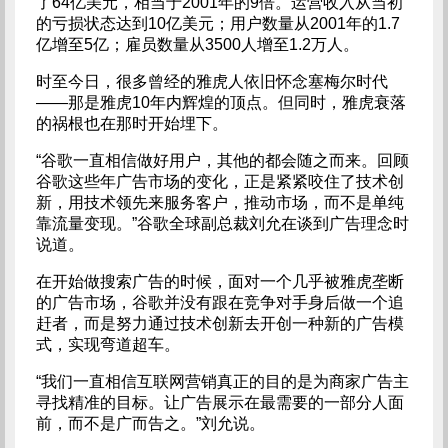
了64亿美元，相当于2001年的9倍。运营收入从当初
的亏损状态达到10亿美元；用户数量从2001年的1.7
亿增至5亿；雇员数量从3500人增至1.2万人。
时至今日，很多曾经的雅虎人依旧怀念塞梅尔时代
——那是雅虎10年内辉煌的顶点。但同时，雅虎衰落
的祸根也在那时开始埋下。
“谷歌一直相信做好用户，其他的都会随之而来。回顾
谷歌这些年广告市场的变化，正是紧紧咬住了技术创
新，用技术领先来服务客户，推动市场，而不是单纯
靠流量变现。”谷歌全球副总裁刘允在谈到广告理念时
说道。
在开始做搜索广告的时候，面对一个几乎被雅虎垄断
的广告市场，谷歌并没有跟在竞争对手身后做一个追
赶者，而是努力通过技术创新去开创一种新的广告模
式，实现弯道超车。
“我们一直相信互联网营销真正的目的是为商家广告主
寻找精准的目标。让广告展示在最需要的一部分人面
前，而不是广而告之。”刘允说。