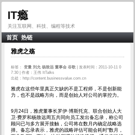
IT瘾
关注互联网、科技、编程等技术
首页
热链
雅虎之殇
标签：
变量
刘允
杨致远
董事会
谷歌
| 发表时间：2011-10-11 0
7:30 | 作者：王伟 ItTalks
出处：http://content.businessvalue.com.cn
雅虎在这些年里真正欠缺的不是工程师，不是创新能
力，也不是战略方向，而是创始人对公司的掌控力。
9月24日，雅虎董事长罗伊·博斯托克、联合创始人大
卫·费罗和杨致远周五共同向员工发出备忘录，称公司
顾问已与多方展开接触，公司将在数月内确定战略选
择。备忘录表示，雅虎的战略评估可能会耗时“数月，