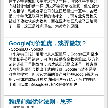
像十多年前他们向苹果泼污水一样，而现在苹果跟乔
布斯就像他们爹一样. 历史不会简单地重复，但总会惊
人地相似，雅虎这家公司创立已经超过十五年，曾经
是九十年代互联网兴起的地标之一，现今业务受挫又
错过了傻微软的大收购，而在亚洲地区又被马云给玩
了一圈，这正是雅虎现在广为诟病的原因.
Google问价雅虎，戏弄微软？
- SotongDJ - Solidot
《华尔街日报》引用消息来源报导，Google正和至少
两家私募公司谈判，向他们提供资金收购雅虎. 双方的
谈判还处于早期阶段，离达成正式提议还早，搜索巨
人可能最后不会提出正式的报价. Google当然不需要
雅虎的搜索，但其它方面的资产可能被Google视为有
用，例如雅虎每月独立访问用户有7亿，他们在理论
上都可以成为Google+和其它服务的用户.
雅虎前端优化法则 - 思齐_
- - 博客园_思齐