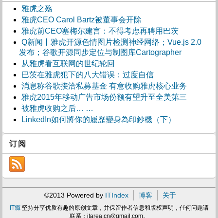
雅虎之殇
雅虎CEO Carol Bartz被董事会开除
雅虎前CEO塞梅尔建言：不得考虑再聘用巴茨
Q新闻丨雅虎开源色情图片检测神经网络；Vue.js 2.0
发布；谷歌开源同步定位与制图库Cartographer
从雅虎看互联网的世纪轮回
巴茨在雅虎犯下的八大错误：过度自信
消息称谷歌接洽私募基金 有意收购雅虎核心业务
雅虎2015年移动广告市场份额有望升至全美第三
被雅虎收购之后… …
LinkedIn如何將你的履歷變身為印鈔機（下）
订阅
©2013 Powered by
ITIndex
博客
关于
IT瘾
坚持分享优质有趣的原创文章，并保留作者信息和版权声明，任何问题请
联系：
itarea.cn@gmail.com
。