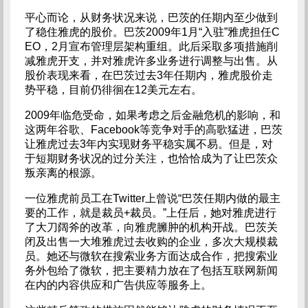
平心而论，从财务状况来说，巴茨的任期内至少做到
了稳住雅虎的股价。巴茨2009年1月“入驻”雅虎担任C
EO，2月宣布管理层架构重组。此后采取多项措施削
减雅虎开支，并对雅虎许多业务进行调整与出售。从
股价表现来看，在巴茨过去3年任期内，雅虎股价走
势平稳，目前仍徘徊在12美元左右。
2009年临危受命，如果考虑之后金融危机的影响，和
这两年谷歌、Facebook等竞争对手的高歌猛进，巴茨
让雅虎过去3年内实现财务平稳实属不易。但是，对
于短期财务状况的过分关注，也恰恰成为了让巴茨众
叛亲离的根源。
一位雅虎前员工在Twitter上曾说“巴茨任期内做的最主
要的工作，就是裁员+裁员。”上任后，她对雅虎进行
了大刀阔斧的改革，向雅虎臃肿的机构开战。巴茨关
闭及出售一大堆雅虎过去收购的企业，多次大规模裁
员。她还与微软在搜索业务方面达成合作，把搜索业
务外包给了微软，把主要精力放在了包括互联网新闻
在内的内容供应和广告供应等服务上。