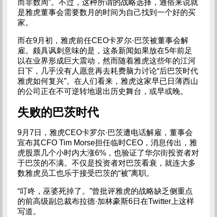
而非数周”。不过，这种所谓的战略选择，通俗来说就
是雅虎董事会需要数月的时间为自己找到一个好的买
家。
而在9月初，雅虎前任CEO卡罗尔·巴茨被董事会解
雇。颇具讽刺意味的是，这条新闻如果放在5年前足
以在业界形成巨大震动，然而随着雅虎这些年的江河
日下，几乎没有人愿意再去耗费脑力讨论“后巴茨时代
雅虎如何复兴”。在人们看来，雅虎这家早已日薄西山
的公司正在不可逆转地退出历史舞台，或早或晚。
失败的巴茨时代
9月7日，雅虎CEO卡罗尔·巴茨遭电话解雇，董事会
宣布其CFO Tim Morse担任临时CEO，消息传出，雅
虎股票几个小时内大涨6%，也验证了华尔街投资者对
于巴茨的不满。不仅是投资者对巴茨看衰，就连大多
数雅虎员工也乐于接受巴茨的“被”离职。
“叮咚，巫婆死掉了。”曾批评雅虎的战略缺乏侧重点
的前高级副总裁布拉德·加林豪斯6日在Twitter上这样
写道。