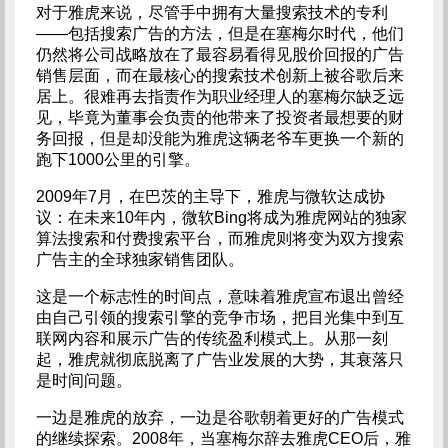
对于雅虎来说，尽管手中拥有大量搜索技术的专利
——包括搜索广告的方法，但是在塞梅尔时代，他们
仍然将公司战略放在了最容易看得见股价回报的广告
销售层面，而在最核心的搜索技术创新上被谷歌后来
居上。很难再去指责作为职业经理人的塞梅尔缺乏远
见，毕竟为董事会负责的他带来了投资者最想要的财
务回报，但是却没能为雅虎这辆老爷车更换一个新的
跑下1000公里的引擎。
2009年7月，在巴茨的主导下，雅虎与微软达成协
议：在未来10年内，微软Bing将成为雅虎网站的独家
算法搜索和付费搜索平台，而雅虎则将变为双方搜索
广告主的全球独家销售团队。
这是一个标志性的时间点，意味着雅虎宣布退出曾经
由自己引领的搜索引擎的竞争市场，把目光集中到互
联网内容和展示广告的传统盈利模式上。从那一刻
起，雅虎就彻底脱离了广告业发展的大势，其衰落只
是时间问题。
一边是雅虎的放弃，一边是谷歌朝着更好的广告模式
的继续探索。2008年，当塞梅尔辞去雅虎CEO后，雅