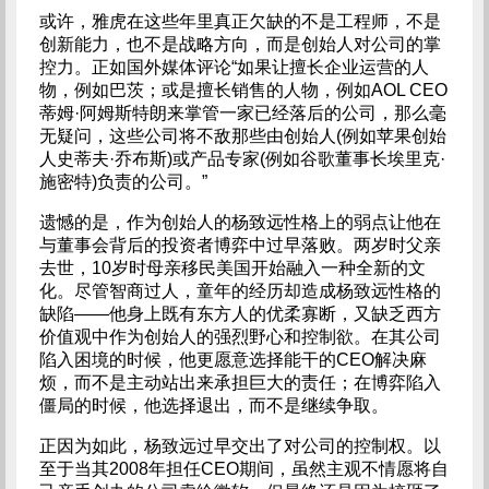
或许，雅虎在这些年里真正欠缺的不是工程师，不是
创新能力，也不是战略方向，而是创始人对公司的掌
控力。正如国外媒体评论“如果让擅长企业运营的人
物，例如巴茨；或是擅长销售的人物，例如AOL CEO
蒂姆·阿姆斯特朗来掌管一家已经落后的公司，那么毫
无疑问，这些公司将不敌那些由创始人(例如苹果创始
人史蒂夫·乔布斯)或产品专家(例如谷歌董事长埃里克·
施密特)负责的公司。”
遗憾的是，作为创始人的杨致远性格上的弱点让他在
与董事会背后的投资者博弈中过早落败。两岁时父亲
去世，10岁时母亲移民美国开始融入一种全新的文
化。尽管智商过人，童年的经历却造成杨致远性格的
缺陷——他身上既有东方人的优柔寡断，又缺乏西方
价值观中作为创始人的强烈野心和控制欲。在其公司
陷入困境的时候，他更愿意选择能干的CEO解决麻
烦，而不是主动站出来承担巨大的责任；在博弈陷入
僵局的时候，他选择退出，而不是继续争取。
正因为如此，杨致远过早交出了对公司的控制权。以
至于当其2008年担任CEO期间，虽然主观不情愿将自