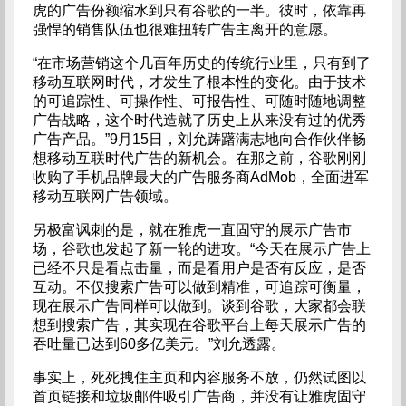
虎的广告份额缩水到只有谷歌的一半。彼时，依靠再
强悍的销售队伍也很难扭转广告主离开的意愿。
“在市场营销这个几百年历史的传统行业里，只有到了
移动互联网时代，才发生了根本性的变化。由于技术
的可追踪性、可操作性、可报告性、可随时随地调整
广告战略，这个时代造就了历史上从来没有过的优秀
广告产品。”9月15日，刘允踌躇满志地向合作伙伴畅
想移动互联时代广告的新机会。在那之前，谷歌刚刚
收购了手机品牌最大的广告服务商AdMob，全面进军
移动互联网广告领域。
另极富讽刺的是，就在雅虎一直固守的展示广告市
场，谷歌也发起了新一轮的进攻。“今天在展示广告上
已经不只是看点击量，而是看用户是否有反应，是否
互动。不仅搜索广告可以做到精准，可追踪可衡量，
现在展示广告同样可以做到。谈到谷歌，大家都会联
想到搜索广告，其实现在谷歌平台上每天展示广告的
吞吐量已达到60多亿美元。”刘允透露。
事实上，死死拽住主页和内容服务不放，仍然试图以
首页链接和垃圾邮件吸引广告商，并没有让雅虎固守