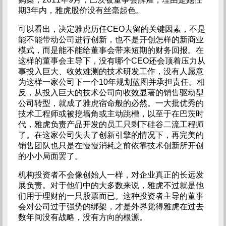
期3年内，雅虎股价没有丝毫起色。
可以看出，决定雅虎历任CEO去留的关键因素，不是
能不能带动公司进行创新，也不是开创怎样的新商业
模式，而是能不能给董事会带来短期的财务回报。在
这样的董事会主导下，没有哪个CEO还会顶着压力从
事投入巨大、收效难测的技术研发工作，没有人愿意
为这样一家公司下一个10年规划蓝图并承担责任。相
反，从投入巨大的技术公司向收效显著的销售驱动型
公司转型，就成了雅虎宿命般的必然。一大批优秀的
技术工程师或被挖墙角或主动跳槽，以至于在巴茨时
代，雅虎负责产品开发的员工只剩下硅谷二流工程师
了。在这家公司失去了创新引擎的情况下，再完美的
销售团队也只是在慢慢消耗之前依靠技术创新所开创
的小小局面罢了。
机构投资者不会像创始人一样，对企业真正的长远发
展负责。对于他们中的大多数来说，雅虎不过就是他
们用于理财的一只股票而已。这种投资者主导的董事
会对公司过于强势的绑架，才是外界觉得雅虎在过去
数年间没有战略，没有方向的根源。