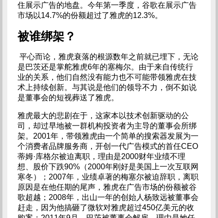
住展示广告的地盘。今年第一季度，谷歌在展示广告
市场以14.7%的份额超过了雅虎的12.3%。
被谁绑架？
平心而论，雅虎衰落的根源数年之前就已埋下，无论
是巴茨还是掌舵雅虎6年的塞梅尔。由于来自传统行
业的关系，他们自然没有能力也不可能带领雅虎在技
术上持续创新。与其说是他们的领导不力，倒不如说
是董事会的短视葬送了雅虎。
雅虎最大的悲剧在于，这家本以技术创新驱动的公
司，却过早地被一群机构投资者为主导的董事会所绑
架。2001年，带领雅虎由一个简单的搜索器发展为一
个消费者品牌服务商，开创一代广告模式的首任CEO
蒂姆·库格尔被迫离职，理由是2000财年业绩不理
想、股价下跌90%（2000年刚好是美国上一次互联网
寒冬）；2007年，业绩卓著的梅塞尔被迫辞职，离职
原因是在他任期的尾声，雅虎在广告市场的份额被谷
歌超越；2008年，出山一年的创始人杨致远被董事会
赶走，因为他搞砸了微软对雅虎超过450亿美元的收
购案；2011年9月，巴茨被董事会解雇，理由是她任