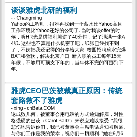
谈谈雅虎北研的福利
- - Changming
Yahoo的工程师，很难再找到一个薪水比Yahoo高且
工作环境比Yahoo还好的公司了. 当时我谈offer的时
候，听HR光是讲福利就讲了40分钟，记了满满一张A
4纸. 这些也不算是什么机密了吧，纸张已经找不到
了，不妨把我还记得的分享给大家. 校园招聘薪水完爆
BAT和微软，解决北京户口. 新入职的员工每年15天
年假，不够用可预支下年的，当年休不完的可挪到下
年.
雅虎CEO巴茨被裁真正原因：传统
套路救不了雅虎
- xing - cnBeta.COM
论成败几何，被董事会用电话的方式通知解雇，对性
格强硬的巴茨（Carol Bartz）来说应难以接受. “我很
悲伤地告诉你们，我已被董事会主席电话通知被解雇.
与你们工作是我的荣幸，祝你们一切顺利. ”她在9月6