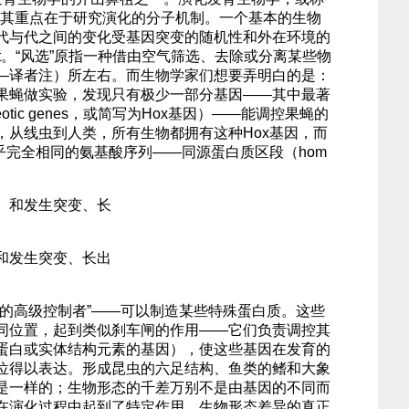
o），其重点在于研究演化的分子机制。一个基本的生物
代与代之间的变化受基因突变的随机性和外在环境的
effect。“风选”原指一种借由空气筛选、去除或分离某些物
—译者注）所左右。而生物学家们想要弄明白的是：
果蝇做实验，发现只有极少一部分基因——其中最著
tic genes，或简写为Hox基因）——能调控果蝇的
，从线虫到人类，所有生物都拥有这种Hox基因，而
乎完全相同的氨基酸序列——同源蛋白质区段（hom
和发生突变、长出
育的高级控制者”——可以制造某些特殊蛋白质。这些
同位置，起到类似刹车闸的作用——它们负责调控其
蛋白或实体结构元素的基因），使这些基因在发育的
位得以表达。形成昆虫的六足结构、鱼类的鳍和大象
是一样的；生物形态的千差万别不是由基因的不同而
在演化过程中起到了特定作用。生物形态差异的真正