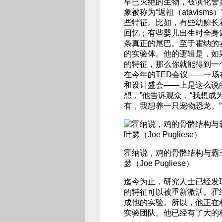
早已灭绝的生物，被演化舍
象被称为“返祖（atavis
些特征。比如，有些幼鲸长
回忆；有些婴儿出生时全身
条真正的尾巴。至于霍纳的
的实验体。他的逻辑是，如
的特征，那么你就能得到一
在今年的TED会议——一
和设计盛会——上是这么说
想，”他告诉观众，“我想
有，我想养一只宠物恐龙。”
霍纳说，鸡的骨骼结构与霸
瑟（Joe Pugliese）
迄今为止，研究人士已经发
的特征可以被重新激活。霍
成他的实验。所以，他正在
实验团队。他已经有了大的