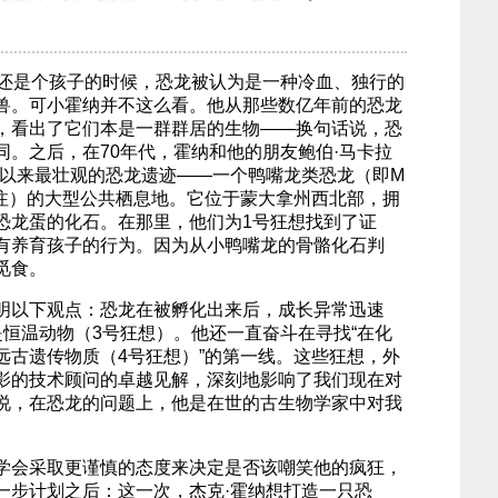
纳还是个孩子的时候，恐龙被认为是一种冷血、独行的
兽。可小霍纳并不这么看。他从那些数亿年前的恐龙
，看出了它们本是一群群居的生物——换句话说，恐
同。之后，在70年代，霍纳和他的朋友鲍伯·马卡拉
出有史以来最壮观的恐龙遗迹——一个鸭嘴龙类恐龙（即M
—译者注）的大型公共栖息地。它位于蒙大拿州西北部，拥
恐龙蛋的化石。在那里，他们为1号狂想找到了证
有养育孩子的行为。因为从小鸭嘴龙的骨骼化石判
觅食。
明以下观点：恐龙在被孵化出来后，成长异常迅速
是恒温动物（3号狂想）。他还一直奋斗在寻找“在化
远古遗传物质（4号狂想）”的第一线。这些狂想，外
影的技术顾问的卓越见解，深刻地影响了我们现在对
说，在恐龙的问题上，他是在世的古生物学家中对我
学会采取更谨慎的态度来决定是否该嘲笑他的疯狂，
一步计划之后：这一次，杰克·霍纳想打造一只恐