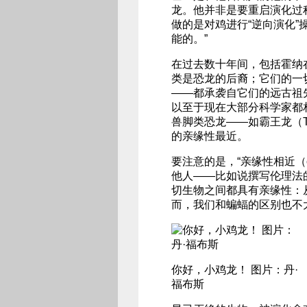
龙。他并非是要重启演化过
做的是对鸡进行“逆向演化”
能的。”
在过去数十年间，包括霍纳
类是恐龙的后裔；它们的一
——都承袭自它们的远古祖
以至于现在大部分科学家都
兽脚类恐龙——如霸王龙（Tyran
的亲缘性最近。
要注意的是，“亲缘性相近（cl
他人——比如说撰写伦理法
切生物之间都具有亲缘性：
而，我们和蝙蝠的区别也不
你好，小鸡龙！ 图片：丹·
福布斯