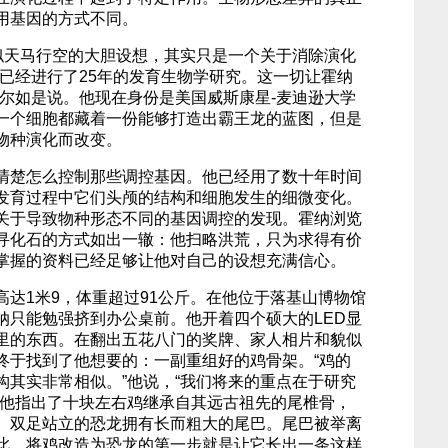
用基因的方式不同。
看似天马行空的大胆设想，其实只是一个关于消除演化
们已经进行了25年的发育生物学研究。这一切让霍纳
罗尔如是说。他现在身份是美国威斯康星-麦迪逊大学
一个细胞都藏着一份能够打造出霸王龙的蓝图，但是
物种演化而改变。
清楚怎么控制那些调控基因。他已经用了数十年时间
发育过程中它们头颅的结构和细胞发生的细微变化。
关于导致物种形态不同的基因调控的发现。霍纳浏览
寻化石的方式如出一辙：他扫略洪荒，只为求得有价
掌握的资料已经足够让他对自己的设想充满信心。
高达1米9，体重超过91公斤。在他位于落基山博物馆
纳只能勉强挤到办公桌前。他开着四个硕大的LED显
里的东西。在翻出五花八门的奖牌、家人相片和貌似
终于找到了他想要的：一副重组好的鸡骨架。“鸡的
构其实非常相似。”他说，“我们将来的重点在于研究
”他指出了十块左右鸡继承自其远古祖先的尾椎骨，
。双足站立的恐龙拥有长而粗大的尾巴。尾巴被举离
此，将鸡改造为恐龙的第一步就是让它长出一条这样