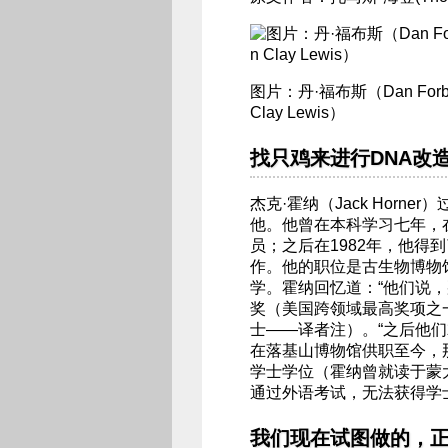
图片：丹·福布斯（Dan For
Clay Lewis）
找只鸡来进行DNA改
杰克·霍纳（Jack Hor
他。他曾在本科学习七年，
员；之后在1982年，他
作。他的职位是古生物博物
学。霍纳回忆道：“他们说
奖（美国跨领域最高奖项之
士——译者注）。“之后他们
在落基山博物馆供职至今，
学士学位（霍纳曾就读于蒙
通过外语考试，无法获得学
我们现在试图做的，正是