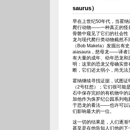
saurus）
早在上世纪50年代，当霍
爬行动物——一种真正的怪
骨骼中窥见了它们的社会性
龙与现代爬行类动物截然不
（Bob Makela）发掘
aiasaura，慈母龙—
有大量的成年、幼年恐龙和
明：这里的恐龙父母确实曾
断，它们还太弱小，尚无法
霍纳继续寻找证据，试图证
（2号狂想）；它们很可能
石中保存完好的有机物中的
加他作为侏罗纪公园系列电
于恐龙的看法——也许可以
们影响最大的一位。
这一切的结果是，人们逐渐
甚至是在他告知人们他的下