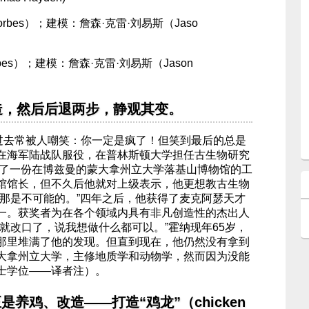
bes）；建模：詹森·克雷·刘易斯（Jason
造，然后后退两步，静观其变。
ner）过去常被人嘲笑：你一定是疯了！但笑到最后的总是
在海军陆战队服役，在普林斯顿大学担任古生物研究
得到了一份在博兹曼的蒙大拿州立大学落基山博物馆的工
馆馆长，但不久后他就对上级表示，他更想教古生物
，那是不可能的。”四年之后，他获得了麦克阿瑟天才
一。获奖者为在各个领域内具有非凡创造性的杰出人
就改口了，说我想做什么都可以。”霍纳现年65岁，
那里堆满了他的发现。但直到现在，他仍然没有拿到
大拿州立大学，主修地质学和动物学，然而因为没能
士学位——译者注）。
养鸡、改造——打造“鸡龙”（chicken