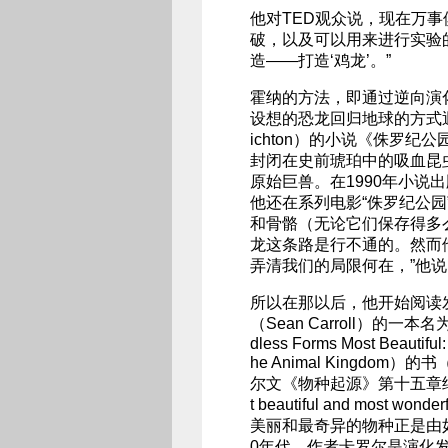
他对TED观众说，现在万
破，以及可以用来进行实验
造——打造‘鸡龙’。”
霍纳的方法，即通过逆向演
设想的恐龙回归地球的方式迥然
ichton）的小说《侏罗纪
封闭在史前琥珀中的吸血昆
原始巨兽。在1990年小
他还在系列电影“侏罗纪公园
和骨骼（无论它们保存得多
龙这条路是行不通的。然而
弄清我们的局限何在，”他说
所以在那以后，他开始阅读发
（Sean Carroll）
dless Forms Most Beautiful
he Animal Kingdom）的书（
尔文《物种起源》第十五章结语“from s
t beautiful and most wond
美丽和最奇异的物种正是由
0年代，作者卡罗尔是演化