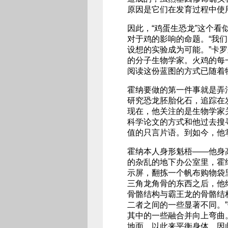
原因是它们在发育过程中使
因此，“鸡蛋生恐龙”这个
对于鸡的影响的命题。“我
设想的实验成为可能。”卡
的分子生物学家。火鸡的每
阅读这份蓝图的方式已随着
霍纳要做的第一件事就是弄
研究恐龙胚胎化石，追踪在
现在，他关注的是生物学家
科学论文的方式和他过去搜
值的只言片语。到如今，他
霍纳本人身形魁梧——他身
的杂乱的地下办公室里，霍
示屏，翻拣一个帆布购物袋
三角龙角骨的东西之后，他
骨骼结构与霸王龙的骨骼结
二者之间的一些显著不同。
其中的一些融合并向上弯曲
地面，以此来平衡身体。因