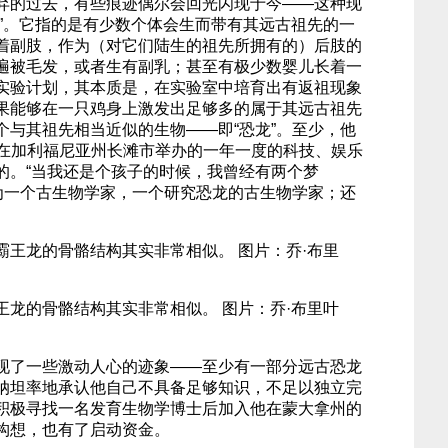
弃的过去，有些痕迹偶尔会回光闪现于今——这种现
ms）”。它指的是有少数个体会生而带有其远古祖先的一
着副肢，作为（对它们陆生的祖先所拥有的）后肢的
遍被毛发，或者生有副乳；甚至有极少数婴儿长着一
实验计划，其本质是，在实验室中培育出有返祖现象
果能够在一只鸡身上激发出足够多的属于其远古祖先
个与其祖先相当近似的生物——即“恐龙”。至少，他
场在加利福尼亚州长滩市举办的一年一度的科技、娱乐
的。“当我还是个孩子的时候，我曾经有两个梦
成为一个古生物学家，一个研究恐龙的古生物学家；还
王龙的骨骼结构其实非常相似。 图片：乔·布里叶
现了一些激动人心的迹象——至少有一部分远古恐龙
纳坦率地承认他自己不具备足够知识，不足以独立完
积极寻找一名发育生物学博士后加入他在蒙大拿州的
构想，也有了启动资金。