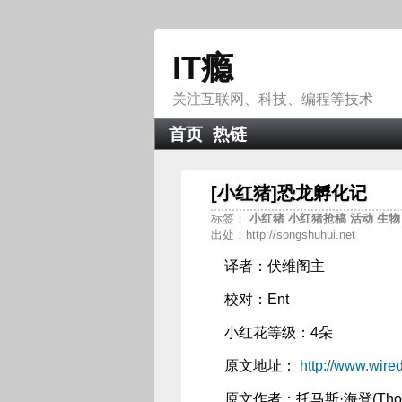
IT瘾
关注互联网、科技、编程等技术
首页
热链
[小红猪]恐龙孵化记
标签：
小红猪
小红猪抢稿
活动
生
出处：http://songshuhui.net
译者：伏维阁主
校对：Ent
小红花等级：4朵
原文地址：
http://www.wire
原文作者：托马斯·海登(Thoma