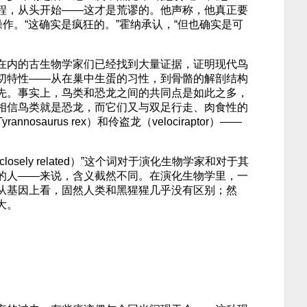
程，从头开始——这才是荒谬的。他声称，他真正要
操作。“这确实是疯狂的。”霍纳承认，“但也确实是可
在内的古生物学家们已经找到大量证据，证明现代鸟
切特性——从在巢中生蛋的习性，到骨骼的解剖结构
先。事实上，鸟类和恐龙之间的共同点是如此之多，
相信鸟类就是恐龙，而它们又与双足行走、肉食性的
nosaurus rex）和伶盗龙（velociraptor）——
osely related）”这个词对于演化生物学家和对于其
的人——来说，含义截然不同。在演化生物学里，一
从基因上看，固然人类和黑猩猩几乎没有区别；然
大。