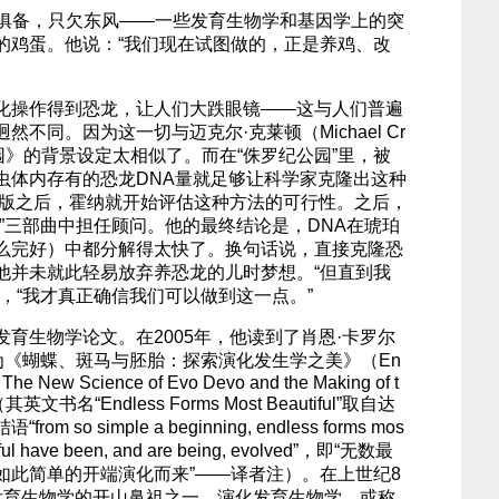
事俱备，只欠东风——一些发育生物学和基因学上的突
的鸡蛋。他说：“我们现在试图做的，正是养鸡、改
化操作得到恐龙，让人们大跌眼镜——这与人们普遍
不同。因为这一切与迈克尔·克莱顿（Michael Cr
公园》的背景设定太相似了。而在“侏罗纪公园”里，被
虫体内存有的恐龙DNA量就足够让科学家克隆出这种
说出版之后，霍纳就开始评估这种方法的可行性。之后，
”三部曲中担任顾问。他的最终结论是，DNA在琥珀
么完好）中都分解得太快了。换句话说，直接克隆恐
他并未就此轻易放弃养恐龙的儿时梦想。“但直到我
，“我才真正确信我们可以做到这一点。”
育生物学论文。在2005年，他读到了肖恩·卡罗尔
的一本名为《蝴蝶、斑马与胚胎：探索演化发生学之美》（En
: The New Science of Evo Devo and the Making of t
其英文书名“Endless Forms Most Beautiful”取自达
o simple a beginning, endless forms mos
erful have been, and are being, evolved”，即“无数最
如此简单的开端演化而来”——译者注）。在上世纪8
发育生物学的开山鼻祖之一。演化发育生物学，或称