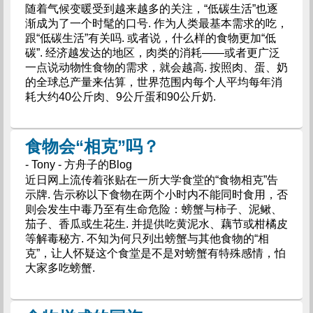
随着气候变暖受到越来越多的关注，“低碳生活”也逐
渐成为了一个时髦的口号. 作为人类最基本需求的吃，
跟“低碳生活”有关吗. 或者说，什么样的食物更加“低
碳”. 经济越发达的地区，肉类的消耗——或者更广泛
一点说动物性食物的需求，就会越高. 按照肉、蛋、奶
的全球总产量来估算，世界范围内每个人平均每年消
耗大约40公斤肉、9公斤蛋和90公斤奶.
食物会“相克”吗？
- Tony - 方舟子的Blog
近日网上流传着张贴在一所大学食堂的“食物相克”告
示牌. 告示称以下食物在两个小时内不能同时食用，否
则会发生中毒乃至有生命危险：螃蟹与柿子、泥鳅、
茄子、香瓜或生花生. 并提供吃黄泥水、藕节或柑橘皮
等解毒秘方. 不知为何只列出螃蟹与其他食物的“相
克”，让人怀疑这个食堂是不是对螃蟹有特殊感情，怕
大家多吃螃蟹.