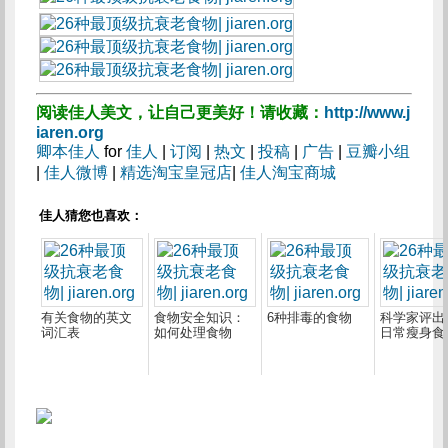
阅读佳人美文，让自己更美好！请收藏：
http://www.j
iaren.org
卿本佳人
for
佳人
|
订阅
|
热文
|
投稿
|
广告
|
豆瓣小组
|
佳人微博
|
精选淘宝皇冠店
|
佳人淘宝商城
佳人猜您也喜欢：
有关食物的英文
食物安全知识：
6种排毒的食物
科学家评出
词汇表
如何处理食物
日常瘦身食