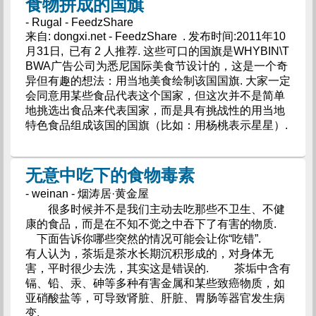
食物拼成的国旗
- Rugal - FeedzShare
来自: dongxi.net - FeedzShare . 发布时间:2011年10
月31日, 已有 2 人推荐. 这些可口的国旗是WHYBIN\T
BWA广告公司为悉尼国际美食节设计的，这是一个奇
异但有趣的想法：用当地美食绘制该国国旗. 大家一定
会同意用某些食品代表这个国家，但这次并不是简单
地挑选出食品来代表国家，而是具有挑战性的用当地
特色食品组成该国的国旗（比如：用杨桃表示星星）.
无意中吃下的食物毒素
- weinan - 烟涛居·黄金屋
很多时候并不是我们主动去吃那些不卫生、不健
康的食品，而是在不知不觉之中吞下了有害的物质.
下面告诉你哪些突然的情况可能会让你“吃错”.
有人认为，茶垢是茶水长期沉积形成的，对身体无
害，平时很少去洗，其实这是错误的. 茶垢中含有
镉、铅、汞、砷等多种有害金属和某些致癌物质，如
亚硝酸盐等，可导致肾脏、肝脏、胃肠等器官发生病
变.