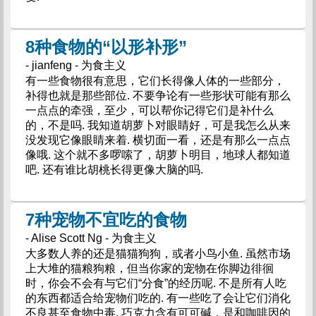
8种食物的“以形补形”
- jianfeng - 为食主义
有一些食物很有意思，它们长得像人体的一些部分，
补得也就是那些部位. 不要争论有一些形状可能有那么
一点点的牵强，至少，可以帮你记得它们是补什么
的，不是吗. 我知道胡萝卜对眼睛好，可是我怎么从来
没发现它像眼睛来着. 横切面一看，还是有那么一点点
像哦. 这个就不多啰嗦了，胡萝卜明目，地球人都知道
吧. 还有谁比胡桃长得更像大脑的吗.
7种宠物不宜吃的食物
- Alise Scott Ng - 为食主义
大多数人养的还是猫猫狗狗，或者小鸟小鱼. 虽然市场
上大堆的猫粮狗粮，但当你家的宠物在你脚边徘徊
时，你会不会有与它们“分食”的经历呢. 不是所有人吃
的东西都适合给宠物们吃的. 有一些吃了会让它们消化
不良甚至食物中毒. 巧克力含有可可碱，是和咖啡因的