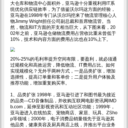
大仓库和物流中心面积外，亚马逊十分重视利用IT系
统优化供应链效率，为了借鉴沃尔玛这方面的经验，
亚马逊在1998年专门从沃尔玛挖来了物流管理核心人
物Jimmy Wright担任公司副总裁和首席物流管。当
然，物流和IT方面的开支相当巨大，从下图来看，20
02年之前，亚马逊仓储物流费用占营收比重未曾低于
10%，技术和内容方面的费用占比也在10%上下。
20%-25%的毛利率提升空间有限，要盈利，就必须通
过规模化和高效运营，降低物流、IT费用占比。如何
实现规模化？无外乎两种方式，一是品类扩张，增加
选择性，提高订单量和客单价；二是提升用户体验及
推荐功能，增加重复购买率。
1、品类扩张 1998年，亚马逊引进了和图书最为接近
的品类---CD音像制品，并收购互联网电影资讯网IMD
b.com，延伸至影视资讯和互动社区功能；1999年，
亚马逊进入在线拍卖、宠物商店、家居、玩具、ZSho
p等领域；2000年，电子消费品销量领先于亚马逊其
他品类，健康美容及厨具商店上线，并推出平台业务