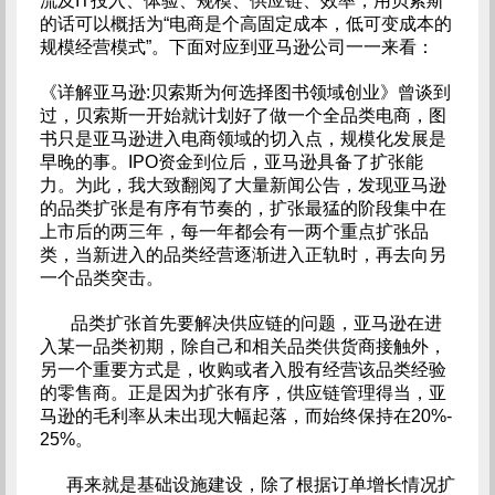
流及IT投入、体验、规模、供应链、效率，用贝索斯
的话可以概括为“电商是个高固定成本，低可变成本的
规模经营模式”。下面对应到亚马逊公司一一来看：
《详解亚马逊:贝索斯为何选择图书领域创业》曾谈到
过，贝索斯一开始就计划好了做一个全品类电商，图
书只是亚马逊进入电商领域的切入点，规模化发展是
早晚的事。IPO资金到位后，亚马逊具备了扩张能
力。为此，我大致翻阅了大量新闻公告，发现亚马逊
的品类扩张是有序有节奏的，扩张最猛的阶段集中在
上市后的两三年，每一年都会有一两个重点扩张品
类，当新进入的品类经营逐渐进入正轨时，再去向另
一个品类突击。
品类扩张首先要解决供应链的问题，亚马逊在进
入某一品类初期，除自己和相关品类供货商接触外，
另一个重要方式是，收购或者入股有经营该品类经验
的零售商。正是因为扩张有序，供应链管理得当，亚
马逊的毛利率从未出现大幅起落，而始终保持在20%-
25%。
再来就是基础设施建设，除了根据订单增长情况扩