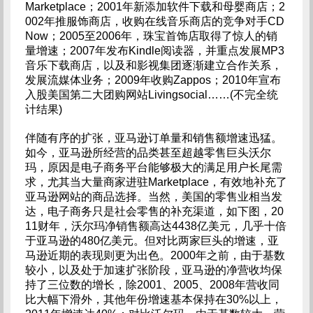
Marketplace；2001年新添加软件下载和母婴商店；2
002年推服饰商店，收购在线音乐商店的竞争对手CD
Now；2005至2006年，珠宝首饰店取得了惊人的销
量增速；2007年发布Kindle阅读器，并重点发展MP3
音乐下载商店，以及和影视集团逐渐建立合作关系，
发展流媒体业务；2009年收购Zappos；2010年宣布
入股美国第二大团购网站Livingsocial……(不完全统
计结果)
伴随有序的扩张，亚马逊订单量和销售额增速迅猛。
如今，亚马逊所经营的品类甚至超越零售巨头沃尔
玛，原因是电子商务平台能够极大的满足用户长尾需
求，尤其当大量商家进驻Marketplace，有效地补充了
亚马逊网站的商品选择。当然，美国的零售业相当发
达，电子商务只是社会零售的补充渠道，如下图，20
11财年，沃尔玛净销售额高达4438亿美元，几乎十倍
于亚马逊的480亿美元。但对比两家巨头的增速，亚
马逊近期的表现则更为出色。2000年之前，由于基数
较小，以及处于加速扩张阶段，亚马逊的净营收均保
持了三位数的增长，除2001、2005、2008年营收同
比大幅下滑外，其他年份增速基本保持在30%以上，