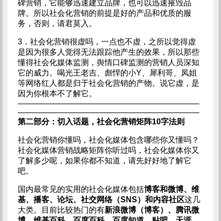
碑营销，它能够迅速建立品牌，也可以迅速摧毁品
牌。所以社会化营销的前提是好的产品和优质的服
务，否则，请君莫入。
3．社会化营销很虚吗，一点也不虚，之所以觉得虚
是因为很多人觉得无法跟踪他产生的效果，所以那些
懂得社会化媒体监测，舆情口碑监测的营销人员深知
它的威力。喝光王老吉、彪悍的小Y、犀利哥、凤姐
等网络红人都是归于社会化营销的产物。说它虚，是
因为你根本不了解它。
———————————————————————
———————————————————————
第二部分：切入话题，社会化营销矩阵10字法则
社会化营销你懂吗，社会化媒体包含哪些你又懂吗？
社会化媒体营销战略矩阵你听过吗，社会化媒体你又
了解多少呢，如果你都不知道，请先好好地了解它
吧。
国内最常见的实用的社会化媒体包括
博客和微博、维
基、播客、论坛、社交网络（SNS）和内容社区
这几
大类。目前比较热门的有
新浪微博（博客）、腾讯微
博、维基百科、百度百科、百度知道、贴吧、天涯、