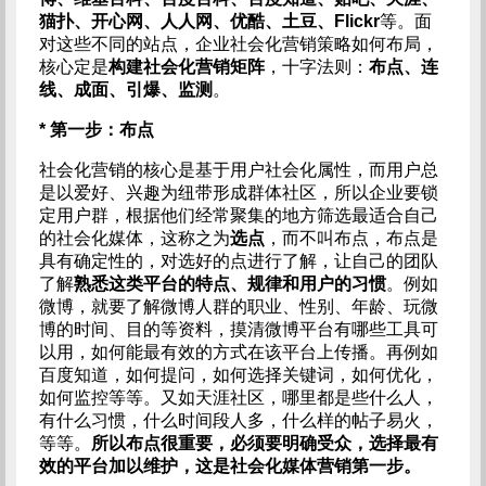
猫扑、开心网、人人网、优酷、土豆、Flickr
等。面
对这些不同的站点，企业社会化营销策略如何布局，
核心定是
构建社会化营销矩阵
，十字法则：
布点、连
线、成面、引爆、监测
。
* 第一步：布点
社会化营销的核心是基于用户社会化属性，而用户总
是以爱好、兴趣为纽带形成群体社区，所以企业要锁
定用户群，根据他们经常聚集的地方筛选最适合自己
的社会化媒体，这称之为
选点
，而不叫布点，布点是
具有确定性的，对选好的点进行了解，让自己的团队
了解
熟悉这类平台的特点、规律和用户的习惯
。例如
微博，就要了解微博人群的职业、性别、年龄、玩微
博的时间、目的等资料，摸清微博平台有哪些工具可
以用，如何能最有效的方式在该平台上传播。再例如
百度知道，如何提问，如何选择关键词，如何优化，
如何监控等等。又如天涯社区，哪里都是些什么人，
有什么习惯，什么时间段人多，什么样的帖子易火，
等等。
所以布点很重要，必须要明确受众，选择最有
效的平台加以维护，这是社会化媒体营销第一步。