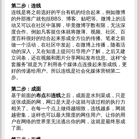
第二步：连线
连线是将之前选好的平台有机的结合起来，例如微博
的外部推广就包括BBS、博客、贴吧等。微博上的活
动又可以在社区中落脚，毕竟微博字数有限，无法深
度合作。例如凡客挺住体就将微薄、视频、社区、百
度百科很好的结合起来形成全方位的传播。笔者之前
做一个活动，在社区中发起，在微博上传播，随着活
动的深入，又在知道上提问引导用户了解，之后又建
立词条，还在视频和图片分享网站发布信息。这样“全
套服务”就是为了利用各个媒体点连接起来形成线，更
好的传递给用户。所以连线是社会化媒体营销第二
步。
第二步：成面
基于前面的
布点
和
连线
之后，成面是水到渠成，只是
这张成面的网，网口是大是小这就与该过程的执行力
相关了。在每一个点上做得越细致，连线越多，网就
越密集，这样也可以最大限度的网住用户。让你的用
户在网络的世界里无法逃出你的网，这就是最终形成
了面。