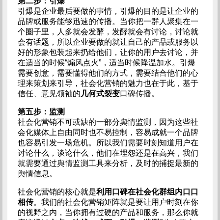
第二步：引爆
引爆是企业最后要做的事情，引爆的目的是让企业的
品牌或服务能够迅速的传播。当你把一群人聚集在一
个圈子里，人多就会发酵，发酵就会有讨论，讨论就
会有话题，所以企业要做的就让自己的产品或服务以
好的形象包装起来扔给他们，让你的用户去讨论，并
在适当的时候“煽风点火”，适当时候降温加水。引爆
需要创意，需要懂得他们的方式，需要结合他们的心
理来策划来引导，社会化营销的魅力也在于此，基于
信任、意见领袖的
几何式裂变
口碑传播。
第五步：监测
社会化营销不可或缺的一部分舆情监测，因为这些社
会化媒体上自由同时也不易控制，容易成就一个品牌
也容易引发一场危机。所以我们需要时刻知道用户在
讨论什么，谈论什么，他们在埋怨还是在高兴，我们
就需要通过舆情监测工具来分析，及时的捕捉最新的
舆情信息。
社会化营销的核心就是
利用口碑在社会化群组内口口
相传
。我们的社会化营销矩阵就是要让用户时刻在你
的视野之内，当你拥有过硬的产品和服务，那么你就