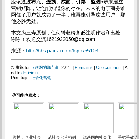
应该通过
布点、连线、成面、引爆、监测
5步来建立
营销矩阵，让他们知道你的存在。未来的电子商务谁
网住了用户就成功了一半，谁再能引导这些用户，那
他必胜无疑。
本文为三寿原创，任何转载请务必注明作者和出处，
谢谢！欢迎交流
1621922050@qq.com
来源：
http://bbs.paidai.com/topic/55103
© 推荐 for
互联网的那点事
, 2011. |
Permalink
|
One comment
| A
dd to
del.icio.us
Post tags:
社会化营销
你可能也喜欢：
微博：企业社会
从社会化营销到
浅谈国内社会化
手把手教你