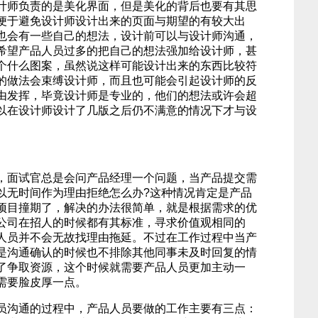
设计师负责的是美化界面，但是美化的背后也要有其思
便于避免设计师设计出来的页面与期望的有较大出
计也会有一些自己的想法，设计前可以与设计师沟通，
希望产品人员过多的把自己的想法强加给设计师，甚
个什么图案，虽然说这样可能设计出来的东西比较符
的做法会束缚设计师，而且也可能会引起设计师的反
由发挥，毕竟设计师是专业的，他们的想法或许会超
以在设计师设计了几版之后仍不满意的情况下才与设
。
面试官总是会问产品经理一个问题，当产品提交需
以无时间作为理由拒绝怎么办?这种情况肯定是产品
项目撞期了，解决的办法很简单，就是根据需求的优
公司在招人的时候都有其标准，寻求价值观相同的
人员并不会无故找理由拖延。不过在工作过程中当产
是沟通确认的时候也不排除其他同事未及时回复的情
了争取资源，这个时候就需要产品人员更加主动一
需要脸皮厚一点。
沟通的过程中，产品人员要做的工作主要有三点：