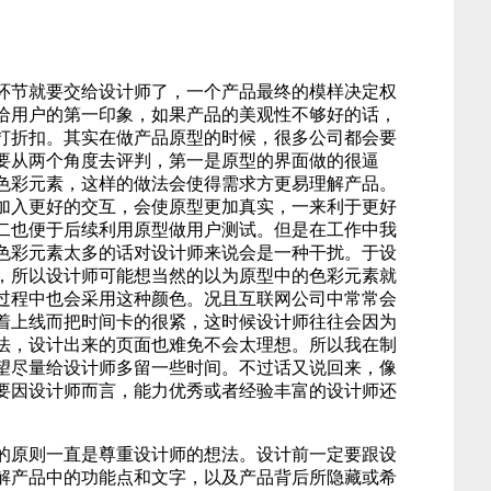
节就要交给设计师了，一个产品最终的模样决定权
给用户的第一印象，如果产品的美观性不够好的话，
打折扣。其实在做产品原型的时候，很多公司都会要
要从两个角度去评判，第一是原型的界面做的很逼
色彩元素，这样的做法会使得需求方更易理解产品。
加入更好的交互，会使原型更加真实，一来利于更好
二也便于后续利用原型做用户测试。但是在工作中我
色彩元素太多的话对设计师来说会是一种干扰。于设
，所以设计师可能想当然的以为原型中的色彩元素就
过程中也会采用这种颜色。况且互联网公司中常常会
着上线而把时间卡的很紧，这时候设计师往往会因为
法，设计出来的页面也难免不会太理想。所以我在制
望尽量给设计师多留一些时间。不过话又说回来，像
要因设计师而言，能力优秀或者经验丰富的设计师还
原则一直是尊重设计师的想法。设计前一定要跟设
解产品中的功能点和文字，以及产品背后所隐藏或希