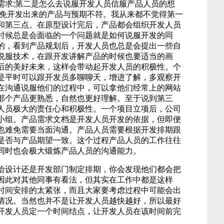
需求;第二是怎么去说服开发人员信服产品人员的想
避免开发出来的产品与预期不符。我从来都不觉得第一
和第三点。在原型设计完后，产品都会组织开发人员
时候总是会面临的一个问题就是如何说服开发的同
的，看到产品规划后，开发人员也总是会提出一些自
说服技术，在跟开发讲解产品的时候也要适当的画
后的美好未来，这样会带动起开发人员的积极性。个
是平时可以跟开发员多聊聊天，增进了解，多观察开
在沟通说服他们的过程中，可以拿他们经常上的网站
那个产品更熟悉，自然也更好理解。至于说到第三
人员极大的责任心和积极性。一个项目立项后，公司
小组。产品需求文档是开发人员开发的依据，但即便
也难免需要当面沟通。产品人员需要根据开发排期跟
是否与产品期望一致。这个过程产品人员的工作往往
同时也会极大锻炼产品人员的沟通能力。
设计还是开发部门制定排期，你会发现他们都会把
因此对其他同事有看法，但其实在工作中都是这样
时间安排的太紧张，而且大家要考虑过程中可能会出
情况。当然也并不是让开发人员越快越好，所以最好
开发人员定一个时间结点，让开发人员在该时间前完