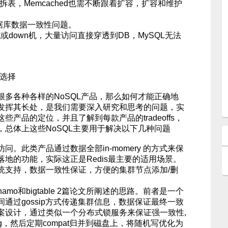
拆表，Memcached也需不断跟着扩容，扩容和维护
L数据库数据一致性问题。
低或down机，大量访问直接穿透到DB，MySQL无法
何选择
很多各种各样的NoSQL产品，那么如何才能正确地
发挥其长处，是我们需要深入研究和思考的问题，实
产品的定位，并且了解到每款产品的tradeoffs，
总体上这些NoSQL主要用于解决以下几种问题
。此类产品通过数据全部in-momery 的方式来保
地的功能，实际这正是Redis最主要的适用场景。
支持，数据一致性保证，方便的集群节点添加/删
mo和bigtable 2篇论文所阐述的思路。前者是一个
通过gossip方式传递集群信息，数据保证最终一致
案设计，通过类似一个分布式锁服务来保证强一致性,
log，然后定期compat归并到磁盘上，将随机写优化为