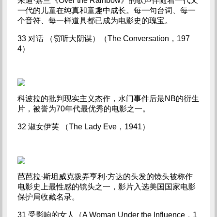
朱迪·嘉兰《Over the Rainbow》的歌声伴随着一代又
一代的儿童在纯真和童趣中成长。每一句台词、每一
个音符、每一样道具都已成为电影史的瑰宝。
33 对话 （窃听大阴谋）（The Conversation，197
4）
科波拉的批判现实主义杰作，水门事件后最NB的衍生
片，被誉为70年代最优秀的电影之一。
32 淑女伊芙 （The Lady Eve，1941）
芭芭拉·斯坦威克拨弄亨利·方达的头发的镜头被称作
电影史上最性感的镜头之一，影片入选美国国家电影
保护局收藏名录。
31 受影响的女人（A Woman Under the Influence，1