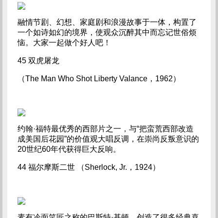
融情节剧、幻想、家庭剧和浪漫故事于一体，构置了
一个如诗如幻的境界，使观众沉醉其中而忘记世俗烦
恼。大家一起做个好人吧！
45 双虎屠龙
（The Man Who Shot Liberty Valance，1962）
约翰·福特最优秀的西部片之一，与“把蛮荒西部改造
成美国后花园”的价值观大唱反调，在崇尚反叛意识的
20世纪60年代获得巨大反响。
44 福尔摩斯二世 （Sherlock, Jr.，1924）
素有冷面笑匠之称的巴斯特·基顿，创造了很多经典喜