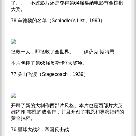
了。。。不过影片还是夺得第64届戛纳电影节金棕榈
大奖。
78 辛德勒的名单（Schindler's List，1993）
拯救一人，即拯救了全世界。——伊萨克·斯特恩
本片包揽了第66届奥斯卡7大奖项。
77 关山飞渡（Stagecoach，1939）
开辟了新的大制作西部片风格。本片也是西部片大英
雄约翰·韦恩的成名作，并且开创了韦恩和导演福特的
黄金拍档。
76 星球大战2：帝国反击战