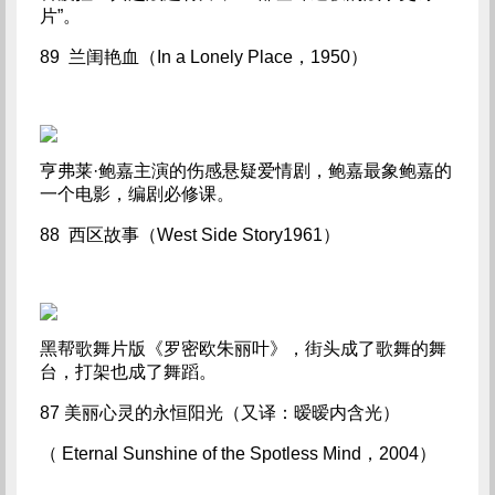
片”。
89 兰闺艳血（In a Lonely Place，1950）
亨弗莱·鲍嘉主演的伤感悬疑爱情剧，鲍嘉最象鲍嘉的
一个电影，编剧必修课。
88 西区故事（West Side Story1961）
黑帮歌舞片版《罗密欧朱丽叶》，街头成了歌舞的舞
台，打架也成了舞蹈。
87 美丽心灵的永恒阳光（又译：暧暧内含光）
（ Eternal Sunshine of the Spotless Mind，2004）