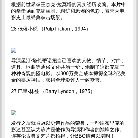
根据前世界拳王杰克·拉莫塔的真实经历改编。本片中
的拳击场面充满幽闭、粗犷和恐怖的色彩，被誉为电
影史上最经典拳击场景。
28 低俗小说 （Pulp Fiction，1994）
导演昆汀·塔伦蒂诺把自己喜欢的人物、情节、对白、
道具、歌曲等通俗文化共冶一炉，炮制了这部充满了
种种奇观的怪电影。以800万美金成本搏得全球2亿美
金的票房神话，获得全球影评人一致赞誉。
27 巴里·林登 （Barry Lyndon，1975）
发行之后就被冠以史诗作品的荣誉，一些库布里克的
影迷甚至认为该片是他作为导演和作者的巅峰之作。
连英伦古典文艺片都拍得，让BBC情何以堪啊！