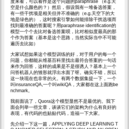
度来看，可以看作是这个问题的paraphrase （e.g.天
空是什么颜色的？）然后，假设我有一堆备选答案，
有一些干扰项是相关但并不准确的（e.g.天空下的大
地是绿色的），这时搜索引擎如何能排除干扰选项而
找到最准确的答案呢？用paraphrase identification的
模型一个个去比对备选答案呗，比对相似度最高的那
个作为答案（基本是这个思路，当然实际当中不可能
遍历去比如）
大家试想如果这个模型训练的好，对于用户的每一个
问题，你都能从维基百科里找出最符合答案的一句话
来作为回答，这样的成果是不是很诱人？基本上一个
问答机器人的雏形就浮出水面了呀。确实不错，所以
这一块现在也非常的火。有两个数据集提一下，一个
叫insuranceQA,一个叫wikiQA，大家都在这上面跑be
nchmark。
我前面说了，Quora这个模型显然不是最优的。我下
面会列举一些文章，谈谈它们的架构为什么有良好的
表现，有代码的也贴贴代码，造福一下大家。
先介绍一下这一篇，APPLYING DEEP LEARNING T