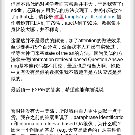
但是不贴代码对初学者而言帮助并不大，于是我查了r
eddit，还真有人用类似的方法实现了，并将代码放在
了github上，请移步
这里
lampts/my_dl_solutions
据
作者称其F1达到了79%，auc达到了92%。数据集本
身比较大嘛，并不稀奇。
这显然并不是最优的解法，加了attention的做法效果
至少要再好5个百分点，然而我本人并没有实验过，
坐等大神们来答state of the art的方法。因为类似的方
法拿来做information retrieval based Question Answe
ring基本连代码都不用改，最近也是相当火啊。抱歉
中文有没有类似的数据集我不清楚但是方法应该是类
似的。
最后顶一下2PiR的答案，希望他能详细说说
---------------------
暂时还没有大神登陆，所以我再自力更生贡献一点干
货。我在之前的答案里说了，paraphrase identificatio
n和information retrieval based QA很像，为什么呢？
因为一个问题的答案（e.g. 天空是蓝色的）从某种角