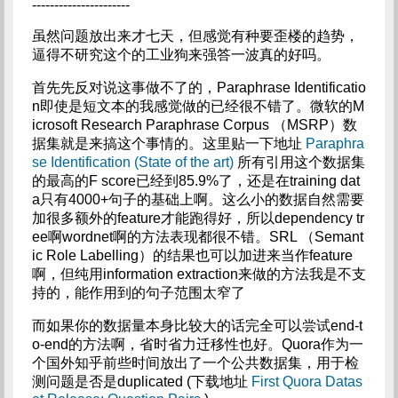
----------------------
虽然问题放出来才七天，但感觉有种要歪楼的趋势，
逼得不研究这个的工业狗来强答一波真的好吗。
首先先反对说这事做不了的，Paraphrase Identificatio
n即使是短文本的我感觉做的已经很不错了。微软的M
icrosoft Research Paraphrase Corpus （MSRP）数
据集就是来搞这个事情的。这里贴一下地址
Paraphra
se Identification (State of the art)
所有引用这个数据集
的最高的F score已经到85.9%了，还是在training dat
a只有4000+句子的基础上啊。这么小的数据自然需要
加很多额外的feature才能跑得好，所以dependency tr
ee啊wordnet啊的方法表现都很不错。SRL （Semant
ic Role Labelling）的结果也可以加进来当作feature
啊，但纯用information extraction来做的方法我是不支
持的，能作用到的句子范围太窄了
而如果你的数据量本身比较大的话完全可以尝试end-t
o-end的方法啊，省时省力迁移性也好。Quora作为一
个国外知乎前些时间放出了一个公共数据集，用于检
测问题是否是duplicated (下载地址
First Quora Datas