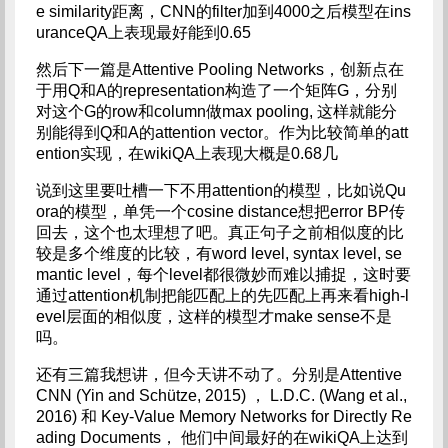
e similarity距离，CNN的filter加到4000之后模型在ins
uranceQA上表现最好能到0.65
然后下一篇是Attentive Pooling Networks，创新点在
于用Q和A的representation构造了一个矩阵G，分别
对这个G的row和column做max pooling, 这样就能分
别能得到Q和A的attention vector。作为比较简单的att
ention实现，在wikiQA上表现大概是0.68几
说到这里要吐槽一下不用attention的模型，比如说Qu
ora的模型，单凭一个cosine distance想把error BP传
回去，这个也太理想了吧。真正句子之前相似度的比
较是多个维度的比较，有word level, syntax level, se
mantic level，每个level都很微妙而难以捕捉，这时要
通过attention机制把能匹配上的先匹配上再来看high-l
evel层面的相似度，这样的模型才make sense不是
吗。
还有三篇我想讲，但今天讲不动了。分别是Attentive
CNN (Yin and Schütze, 2015) ， L.D.C. (Wang et al.,
2016) 和 Key-Value Memory Networks for Directly Re
ading Documents， 他们中间最好的在wikiQA上达到