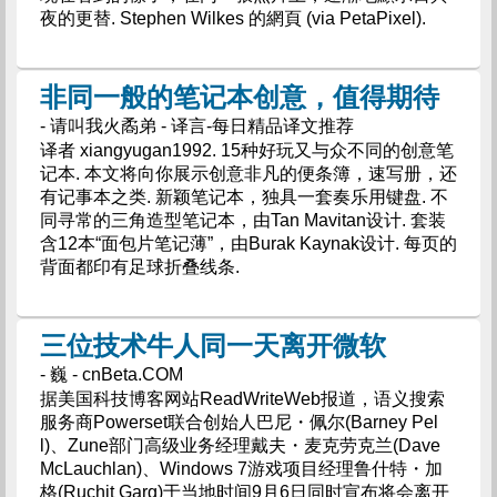
夜的更替. Stephen Wilkes 的網頁 (via PetaPixel).
非同一般的笔记本创意，值得期待
- 请叫我火矞弟 - 译言-每日精品译文推荐
译者 xiangyugan1992. 15种好玩又与众不同的创意笔
记本. 本文将向你展示创意非凡的便条簿，速写册，还
有记事本之类. 新颖笔记本，独具一套奏乐用键盘. 不
同寻常的三角造型笔记本，由Tan Mavitan设计. 套装
含12本“面包片笔记薄”，由Burak Kaynak设计. 每页的
背面都印有足球折叠线条.
三位技术牛人同一天离开微软
- 巍 - cnBeta.COM
据美国科技博客网站ReadWriteWeb报道，语义搜索
服务商Powerset联合创始人巴尼・佩尔(Barney Pel
l)、Zune部门高级业务经理戴夫・麦克劳克兰(Dave
McLauchlan)、Windows 7游戏项目经理鲁什特・加
格(Ruchit Garg)于当地时间9月6日同时宣布将会离开