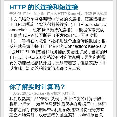
HTTP 的长连接和短连接
于08-05 17:14 - 伯小乐 - IT技术 HTTP Keep-Alive TCP 网络编程
本文总结分享网络编程中涉及的长连接、短连接概念.
HTTP1.1规定了默认保持长连接（HTTP persistent c
onnection ，也有翻译为持久连接），数据传输完成
了保持TCP连接不断开（不发RST包、不四次握
手），等待在同域名下继续用这个通道传输数据；相
反的就是短连接. HTTP首部的Connection: Keep-aliv
e是HTTP1.0浏览器和服务器的实验性扩展，当前的H
TTP1.1 RFC2616文档没有对它做说明，因为它所需
要的功能已经默认开启，无须带着它，但是实践中可
以发现，浏览器的报文请求都会带上它.
你了解实时计算吗？
于08-28 19:41 - techug - 编程技术 实时计算
我们以热卖产品的统计为例，看下传统的计算手段：.
将用户行为、log等信息清洗后保存在数据库中.. 将订
单信息保存在数据库中.. 利用触发器或者协程等方式
建立本地索引，或者远程的独立索引.. join订单信息、