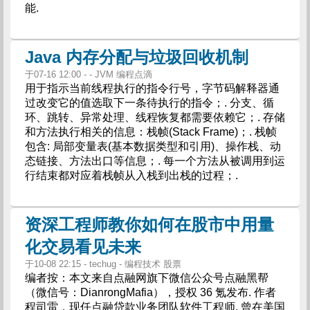
能.
Java 内存分配与垃圾回收机制
于07-16 12:00 - - JVM 编程点滴
用于指示当前线程执行的指令行号，字节码解释器通
过改变它的值选取下一条待执行的指令；. 分支、循
环、跳转、异常处理、线程恢复都需要依赖它；. 存储
和方法执行相关的信息：栈帧(Stack Frame)；. 栈帧
包含: 局部变量表(基本数据类型和引用)、操作栈、动
态链接、方法出口等信息；. 每一个方法从被调用到运
行结束都对应着栈帧从入栈到出栈的过程；.
资深工程师教你如何在股市中用量
化交易看见未来
于10-08 22:15 - techug - 编程技术 股票
编者按：本文来自点融网旗下微信公众号点融黑帮
（微信号：DianrongMafia），授权 36 氪发布. 作者
程司雷，现任点融贷款业务团队软件工程师. 曾在美国