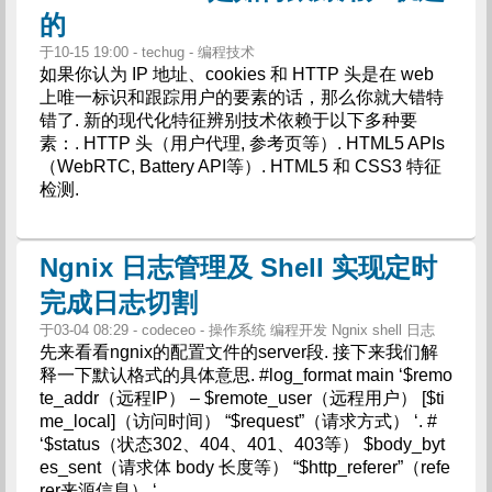
的
于10-15 19:00 - techug - 编程技术
如果你认为 IP 地址、cookies 和 HTTP 头是在 web
上唯一标识和跟踪用户的要素的话，那么你就大错特
错了. 新的现代化特征辨别技术依赖于以下多种要
素：. HTTP 头（用户代理, 参考页等）. HTML5 APIs
（WebRTC, Battery API等）. HTML5 和 CSS3 特征
检测.
Ngnix 日志管理及 Shell 实现定时
完成日志切割
于03-04 08:29 - codeceo - 操作系统 编程开发 Ngnix shell 日志
先来看看ngnix的配置文件的server段. 接下来我们解
释一下默认格式的具体意思. #log_format main ‘$remo
te_addr（远程IP） – $remote_user（远程用户） [$ti
me_local]（访问时间） “$request”（请求方式） ‘. #
‘$status（状态302、404、401、403等） $body_byt
es_sent（请求体 body 长度等） “$http_referer”（refe
rer来源信息） ‘.