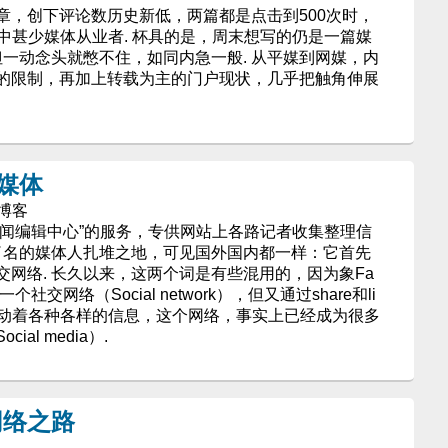
章，创下评论数历史新低，两篇都是点击到500次时，
群中甚少媒体从业者. 杯具的是，周末想写的仍是一篇媒
但一动念头就憋不住，如同内急一般. 从平媒到网媒，内
的限制，再加上转载为主的门户现状，几乎把触角伸展
化媒体
的博客
为“新闻编辑中心”的服务，专供网站上各路记者收集整理信
出了名的媒体人扎堆之地，可见国外国内都一样：它首先
网络. 长久以来，这两个词是有些混用的，因为象Fa
社交网络（Social network），但又通过share和li
流动着各种各样的信息，这个网络，事实上已经成为很多
al media）.
网络之路