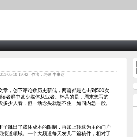
11-05-10 19:42 | 作者：纯银 牛事达
m
文章，创下评论数历史新低，两篇都是点击到500次
的读者群中甚少媒体从业者。杯具的是，周末想写的
没多少人看，但一动念头就憋不住，如同内急一般。
下子跳出了载体成本的限制，再加上转载为主的门户
切报道领域。一个大频道每天发几千篇稿件，相对于