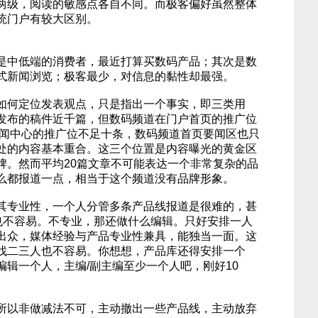
两级，阅读的敏感点各自不同。而极客偏好虽然整体
统门户有较大区别。
是中低端的消费者，最近打算买数码产品；其次是数
式新闻浏览；极客最少，对信息的黏性却最强。
如何定位发表观点，只是指出一个事实，即三类用
发布的稿件近千篇，但数码频道在门户首页的推广位
在新闻中心的推广位不足十条，数码频道首页要闻区也只
处的内容基本重合。这三个位置是内容曝光的黄金区
牌。然而平均20篇文章不可能表达一个非常复杂的品
么都报道一点，相当于这个频道没有品牌形象。
其专业性，一个人分管多条产品线报道是很难的，甚
”也不容易。不专业，那还做什么编辑。只好安排一人
出众，媒体经验与产品专业性兼具，能独当一面。这
找二三人也不容易。你想想，产品库还得安排一个
编辑一个人，主编/副主编至少一个人吧，刚好10
所以非做减法不可，主动撤出一些产品线，主动放弃