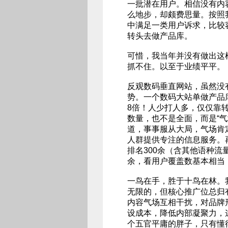
一批潜在用户。相信没有内
么地步，却颇费思量。按照
中满足一类用户诉求，比较
转头去做产品库。
可惜，我当年并没有做出这
抓不住。以至于业绩平平。
反观数码垂直网站，虽然没
势。一个数码大站单做产品
8倍！人少打人多，仅仅靠
数量，也不是全面，而是“
道，事事服从大局，气场肯
人群提供专注的信息服务。再
排名300余（含其他语种流
余，看用户覆盖数基本相当
一鸟在手，胜于十鸟在林。
无限的，但核心推广位总归
内容气场互相干扰，对品牌
设成本，降低内部凝聚力，
个五官平庸的胖子，只有懂