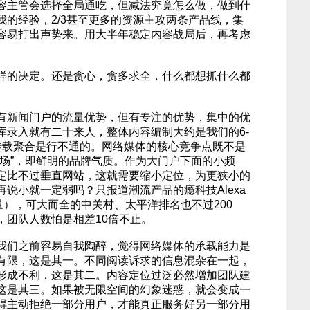
容主管会选择全局通吃，但减法究竟怎么做，做到什
我的经验，2/3甚至更多的资源主攻两条产品线，集
容易打出声势来。用大半年稳定内容战局后，再考虑
样的决定。还是贪心，贪多求全，什么都想抓什么都
有新闻门户的流量优势，但有专注的优势，集中的优
库录入就有二十来人，整体内容编制大约是我们的6-
转载聚合是行不通的。网络媒体的核心竞争点既不是
气场”，即鲜明的品牌气质。作为大门户下面的小频
定比不过垂直网站，这就需要缩小定位，为更狭小的
说小就一定弱吗？只报道潮流产品的瘾科技Alexa
量），可大而全的中关村、太平洋排名也不过200
，团队人数怕是相差10倍不止。
我们之前容易自我陶醉，觉得网络媒体的承载能力是
有限，这是其一。不同阅读诉求的信息混杂在一起，
形成不利，这是其二。内容定位过泛必然增加团队建
这是其三。如果被无限空间的幻象迷惑，就会变成一
得主动拒绝一部分用户，才能真正服务好另一部分用