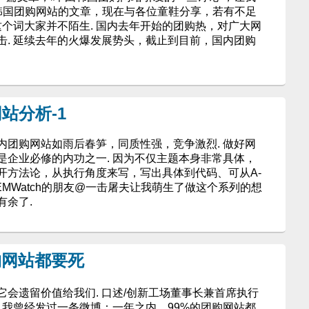
韩国团购网站的文章，现在与各位童鞋分享，若有不足
这个词大家并不陌生. 国内去年开始的团购热，对广大网
击. 延续去年的火爆发展势头，截止到目前，国内团购
站分析-1
内团购网站如雨后春笋，同质性强，竞争激烈. 做好网
是企业必修的内功之一. 因为不仅主题本身非常具体，
开方法论，从执行角度来写，写出具体到代码、可从A-
EMWatch的朋友@一击屠夫让我萌生了做这个系列的想
有余了.
购网站都要死
会遗留价值给我们. 口述/创新工场董事长兼首席执行
，我曾经发过一条微博：一年之内，99%的团购网站都