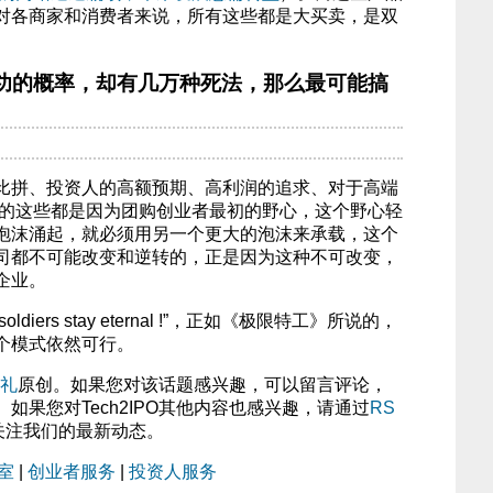
对各商家和消费者来说，所有这些都是大买卖，是双
功的概率，却有几万种死法，那么最可能搞
比拼、投资人的高额预期、高利润的追求、对于高端
有的这些都是因为团购创业者最初的野心，这个野心轻
泡沫涌起，就必须用另一个更大的泡沫来承载，这个
司都不可能改变和逆转的，正是因为这种不可改变，
企业。
 my soldiers stay eternal !”，正如《极限特工》所说的，
个模式依然可行。
礼
原创。如果您对该话题感兴趣，可以留言评论，
。如果您对Tech2IPO其他内容也感兴趣，请通过
RS
关注我们的最新动态。
室
|
创业者服务
|
投资人服务