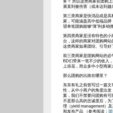
务？ 所以这类商家在团购
展直到被伤害（或未达到越
第三类商家是快消品或是高
家，可能涵盖高中低端品牌
望单笔团购能够“薄”利多销
第四类商家是没有特色的小
台，这样的商家对团购网站
这类商家如果团结、引导好
前三类商家是团购网站的必
BD们带来一笔不少的收入
上添花，而众多中小型商家
那么团购的出路在哪里？
东东有礼之前曾写过一篇文
性，从中小商户的角度出发
案，我们不禁要问团购有可
不是那么高的忠诚度后，为
理（yield managemen
和发布产品 （参考阅读：
团