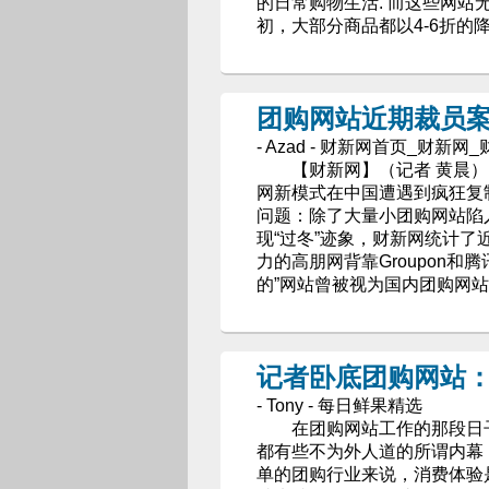
的日常购物生活. 而这些网
初，大部分商品都以4-6折的降
团购网站近期裁员案
- Azad - 财新网首页_财新网
【财新网】（记者 黄晨）自从
网新模式在中国遭遇到疯狂复
问题：除了大量小团购网站陷
现“过冬”迹象，财新网统计
力的高朋网背靠Groupon和
的”网站曾被视为国内团购网站
记者卧底团购网站
- Tony - 每日鲜果精选
在团购网站工作的那段日子里
都有些不为外人道的所谓内幕
单的团购行业来说，消费体验