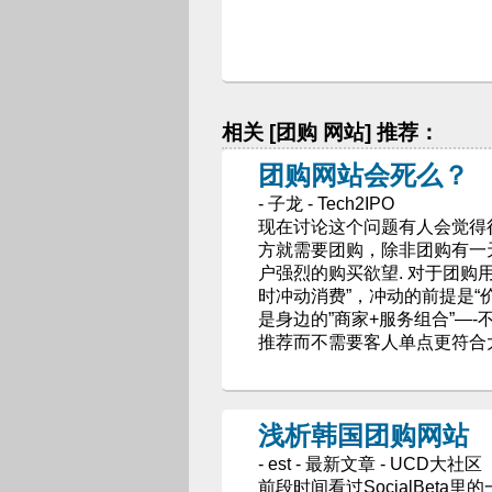
相关 [团购 网站] 推荐：
团购网站会死么？
- 子龙 - Tech2IPO
现在讨论这个问题有人会觉得
方就需要团购，除非团购有一
户强烈的购买欲望. 对于团购用
时冲动消费”，冲动的前提是“
是身边的”商家+服务组合”—
推荐而不需要客人单点更符合
浅析韩国团购网站
- est - 最新文章 - UCD大社区
前段时间看过SocialBet