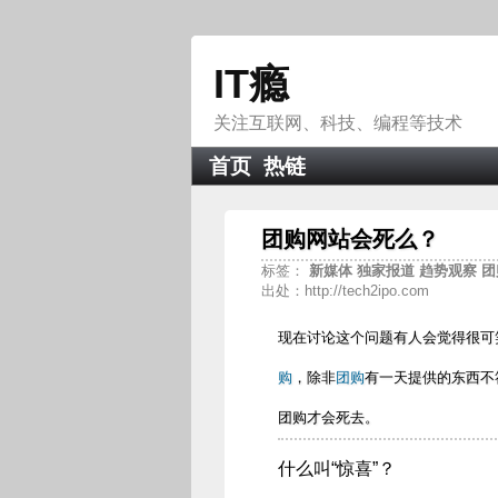
IT瘾
关注互联网、科技、编程等技术
首页
热链
团购网站会死么？
标签：
新媒体
独家报道
趋势观察
团
出处：http://tech2ipo.com
现在讨论这个问题有人会觉得很可
购
，除非
团购
有一天提供的东西不
团购才会死去。
什么叫“惊喜”？