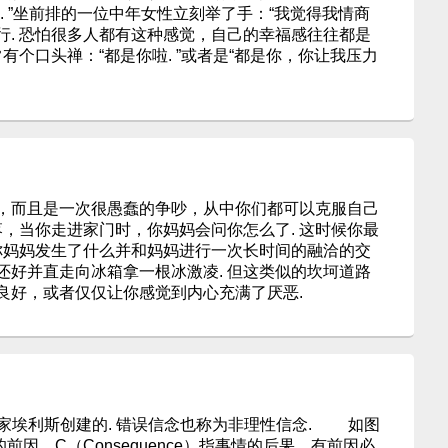
手. ”坐前排的一位中年女性立刻举了手：“我觉得我情商
行. 恐怕很多人都有这种感觉，自己的幸福感往往都是
有个口头禅：“都是你啦. ”或者是“都是你，你让我压力
，而且是一次很愚蠢的争吵，从中你们都可以克服自己
落，当你走进家门时，你妈妈会问你怎么了. 这时候你最
诉你妈妈发生了什么并和妈妈进行一次长时间的融洽的交
还好并直走向冰箱拿一根冰激凌. 但这类似的坎坷道路
良好，或者仅仅让你感觉到内心充满了厌恶.
埃利斯创建的. 错误信念也称为非理性信念. 如图
情的前因，C（Consequence）指事情的后果，有前因必