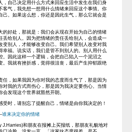
人，自己决定用什么方式来回应生活中发生在我们身
不客气，我先想一想用什么情绪来回应这个事情。你
自己。如果这么想，你还是因此生气，那么它就会是
大的好处，那就是：我们会从现在开始为自己的情绪
任丢给别人。因为把情绪的责任丢给别人，会造成一
改变别人，才能够改变自己。我们希望别人改变对我
得幸福。说实话，我们是管不到别人的。别人用什么
控。因此这样一个逻辑，会把自己陷入一个泥沼之
变。我就有挫折感，觉得很沮丧，最后产生抑郁跟绝
责任，如果我因为你对我的态度而生气了，那是因为
你对我的方式而伤心，那是因为我决定要伤心。当情
你会发现这个世界就豁然开朗。
感受时，请别忘了提醒自己，情绪是由你我决定的！
—
谁来决定你的情绪
y J.Harries)和朋友在报摊上买报纸，那朋友礼貌地对
冷口冷脸，没发一言。「这家伙态度很差，是不