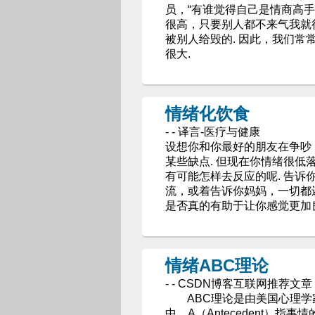
员，“有谁­觉得自己是情商高
很高，只要别人都不来气我就
被别人给毁的. 因此，我们常常
很大.
情绪化饮食
- - 译言-医疗与健康
设想你和你最好的朋友在争吵
某些缺点. 但现在你情绪很低
有可能怎样去反应的呢. 告
流，或着告诉你妈妈，一切都
是否真的有助于让你感觉更加
情绪ABC理论
- - CSDN博客互联网推荐文章
ABC理论是由美国心理学家
中，A（Antecedent）指事