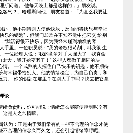
哈理斯问道。 他每天晚上都是这样的，」朋友说。
么客气？」哈理斯问他。朋友答道：「为甚么我要让
钥匙，他不期待别人使他快乐，反而能将快乐与幸福
快乐的钥匙”，但我们却常在不知不觉中把它交 给别
道：“我活得很不快乐，因为我经常碰到糟糕的客
人手里。一位职员说：“我的老板很苛刻，叫我很 生
中。一位经理人说：“我的竞争对手太强大了，我真命
压力太大，我开始变老了！” 这些人都做了相同的决
心情。 一个成熟的人握住自己快乐的钥匙，他不期待
乐与幸福带给别人。他的情绪稳定，为自己负责，和
压力。 你的钥匙在那里？在别人手中吗？快去把它拿
理论
情绪负责吗，你可能说：情绪怎么能随便控制呢？有
。这是人之常情嘛。
利斯认为：正是由于我们常有的一些不合理的信念才使
些不合理的信念久而久之，还会引起情绪障碍呢。