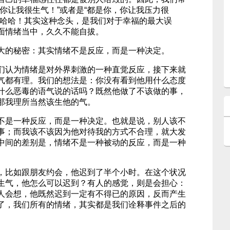
你让我很生气！”或者是“都是你，你让我压力很
！哈哈！其实这种念头，是我们对于幸福的最大误
面情绪当中，久久不能自拔。
大的秘密：其实情绪不是反应，而是一种决定。
们认为情绪是对外界刺激的一种直觉反应，接下来就
气都有理。我们的想法是：你没有看到他用什么态度
什么恶毒的语气说的话吗？既然他做了不该做的事，
那我理所当然该生他的气。
不是一种反应，而是一种决定。也就是说，别人该不
事；而我该不该因为他对待我的方式不合理，就大发
中间的差别是，情绪不是一种被动的反应，而是一种
，比如跟朋友约会，他迟到了半个小时。在这个状况
生气，他怎么可以迟到？有人的感觉，则是会担心：
人会想，他既然迟到一定有不得已的原­因，反而产生
了，我们所有的情绪，其实都是我们诠释事件之后的