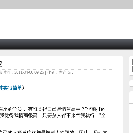
定
表时间：2011-04-06 09:26 | 作者：左岸 SiL
其实很简单
》
座的学员，“有谁­觉得自己是情商高手？”坐前排的
“我觉得我情商很高，只要别人都不来气我就行！”全
自己的幸福感往往都是被别人给毁的。因此，我们常