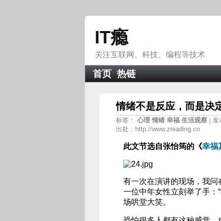
IT瘾
关注互联网、科技、编程等技术
首页
热链
情绪不是反应，而是决
标签：
心理
情绪
幸福
生活观察
| 发
出处：http://www.zreading.cn
此文节选自张怡筠的《
幸福
有一次在演讲的现场，我问在
一位中年女性立刻举了手：
场哄堂大笑。
恐怕很多人都有这种感觉，