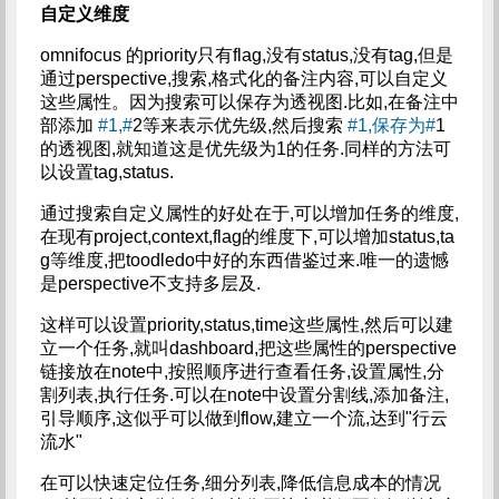
自定义维度
omnifocus 的priority只有flag,没有status,没有tag,但是
通过perspective,搜索,格式化的备注内容,可以自定义
这些属性。因为搜索可以保存为透视图.比如,在备注中
部添加
#1,#
2等来表示优先级,然后搜索
#1,保存为#
1
的透视图,就知道这是优先级为1的任务.同样的方法可
以设置tag,status.
通过搜索自定义属性的好处在于,可以增加任务的维度,
在现有project,context,flag的维度下,可以增加status,ta
g等维度,把toodledo中好的东西借鉴过来.唯一的遗憾
是perspective不支持多层及.
这样可以设置priority,status,time这些属性,然后可以建
立一个任务,就叫dashboard,把这些属性的perspective
链接放在note中,按照顺序进行查看任务,设置属性,分
割列表,执行任务.可以在note中设置分割线,添加备注,
引导顺序,这似乎可以做到flow,建立一个流,达到"行云
流水"
在可以快速定位任务,细分列表,降低信息成本的情况