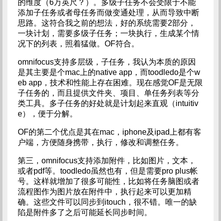
的维度（6万英尺？）。多级子任务不会受限于不能
添加子任务或者母任务而做变通处理，从而导致中断
思路。这符合我之前的想法，好的系统需要2部分，
一块计划，需要多级子任务；一块执行，生成某个情
况下的列表，照着猛做。OF符合。
omnifocus支持多层级，子任务，我认为本质的原因
是其主要是个mac上的native app，而toodledo是个w
eb app，技术和性能上存在困难。现在感觉OF是无限
子任务的，而且提供文件夹、项目、单任务列表等分
类工具。多子任务的好处就是计划起来直观（intuitiv
e），便于分解。
OF的第二个优点是其在mac，iphone及ipad上都有客
户端，方便随身携带，执行，修改和调整任务。
第三，omnifocus支持添加附件，比如图片，文本，
或者pdf等。toodledo虽然也有，但是需要pro plus帐
号。这样就增加了很多可能性，比如将任务脑图或者
流程图作为图片放在附件中，执行起来可以更加精
确。这些文件可以同步到itouch，很不错。唯一的缺
陷是附件多了之后可能延长同步时间。