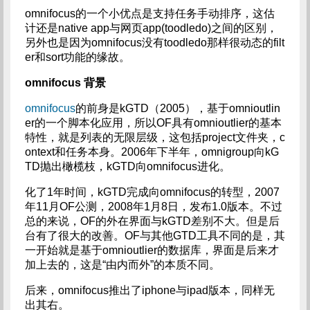
omnifocus的一个小优点是支持任务手动排序，这估
计还是native app与网页app(toodledo)之间的区别，
另外也是因为omnifocus没有toodledo那样很动态的filt
er和sort功能的缘故。
omnifocus
背景
omnifocus
的前身是kGTD（2005），基于omnioutlin
er的一个脚本化应用，所以OF具有omnioutlier的基本
特性，就是列表的无限层级，这包括project文件夹，c
ontext和任务本身。2006年下半年，omnigroup向kG
TD抛出橄榄枝，kGTD向omnifocus进化。
化了1年时间，kGTD完成向omnifocus的转型，2007
年11月OF公测，2008年1月8日，发布1.0版本。不过
总的来说，OF的外在界面与kGTD差别不大。但是后
台有了很大的改善。OF与其他GTD工具不同的是，其
一开始就是基于omnioutlier的数据库，界面是后来才
加上去的，这是“由内而外”的本质不同。
后来，omnifocus推出了iphone与ipad版本，同样无
出其右。