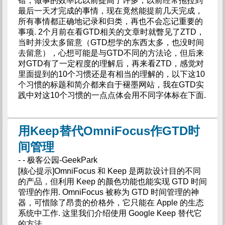
错，做事的效率比以前提高了许多，以前经常拖拉到
最后一天才完成的事情，现在竟然能提前几天完成，
所有事情都正确地记录和归类，再也不会忘记重要的
事项. 2个月前在看GTD相关的文章时就瞥见了ZTD，
当时并没太多留意（GTD想学的东西太多，也没时间
去留意），心想可能是与GTD不同的方法论，但后来
对GTD有了一定程度的理解后，再来看ZTD，感觉对
里面提到的10个习惯还是有相当的理解的，以下这10
个习惯的标题和简介都来自于褪墨网站，我在GTD实
践中对这10个习惯的一点点体会用不同字体标在下面.
用Keep替代OmniFocus作GTD时
间管理
- - 极客公园-GeekPark
[核心提示]OmniFocus 和 Keep 是两款设计目的不同
的产品，但利用 Keep 的颜色功能也能实现 GTD 时间
管理的作用. OmniFocus 被称为 GTD 时间管理的神
器，可惜除了昂贵的价格外，它只能在 Apple 的生态
系统中工作. 这里我们介绍使用 Google Keep 替代它
的方法.