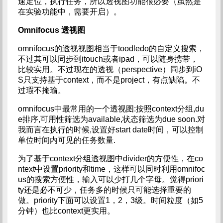
速定位，执行任务，所以透视图功能很必要（虽然是
在实验功能中，需要开启）。
Omnifocus
透视图
omnifocus的透视视图相当于toodledo的自定义搜索，
不过其可以同步到itouch或者ipad，可以随身携带，
比较实用。不过现在的透视（perspective）同步到iO
S只支持基于context，而不是project，有点缺陷。不
过瑕不掩瑜。
omnifocus中最常用的一个透视图:按照context分组,du
e排序,可用性筛选为available,状态筛选为due soon.对
我而言在执行的时候,设置好start date时间，可以控制
单位时间内可见的任务数量.
为了基于context分组透视图中divider的方便性，在co
ntext中设置priority和time，这样可以同时利用omnifoc
us的搜索方便性，输入可以少打几个字母。觉得priori
ty还是必不可少，任务多的时候只可能选择重要的
做。priority下面可以设置1，2，3级。时间粒度（如5
分钟）也比context更实用。