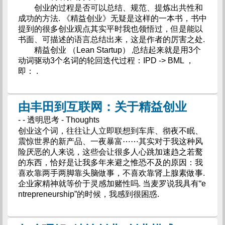
创业的过程是否可以总结、规范、提炼出共性和
成功的方法. 《精益创业》无疑是这样的一本书，书中
提到的很多创业观点其实平时我也领悟过，但是能以
书面、可描述的语言总结出来，这是作者的厉害之处.
精益创业 （Lean Startup） 总结起来就是用3个
动词驱动3个名词的轮回迭代过程：IPD -> BML ，
即： .
由丰田到互联网：关于精益创业
- - 透明思考 - Thoughts
创业这个词，往往让人立即联想到车库、彻夜不眠、
震惊世界的新产品、一夜暴富⋯⋯其实对于我这种风
险厌恶的人来说，这些会让很多人心跳加速趋之若鹜
的东西，恰好是让我多年来避之惟恐不及的原因：我
喜欢靠两手两脚靠头脑做事，不喜欢靠肾上腺素做事.
企业家精神就等价于灵感加赌性吗. 当麦罗说我具有“e
ntrepreneurship”的时候，我感到很困惑.