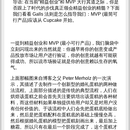
导语: 在当前“精益创业”和 MVP 大行其道之际，你是
否跟上了时代的步伐真正领会精益创业的精髓？下面
我们看看 Galls 法则是怎么指导我们：MVP (最简可
行产品)应该从 Cupcake 开始。
一提到精益创业和 MVP (最小可行产品)，我们脑袋中
立刻闪现出来的当然就是：你越早将你的创意变成产
品投放市场让用户进行验证，你的创意就越有可能获
得成功。所以说市场验证就是你的创意赖以生存的氧
气。
上面那幅图来自博客之父 Peter Merholz 的一次演
示，其描述了去制作一个创新型的婚礼蛋糕的两种做
法流程。上面部分描述的是传统的典型流程，人们在
烘焙该蛋糕之前会首先关注要烘培出该蛋糕的各种材
料，而这些材料如果单独提供给用户却又是对用户没
有任何价值的。于该流程中人们会先把蛋糕底给做出
来，然后是把蛋糕配料在蛋糕底的基础上慢慢垒高，
然后根据婚礼蛋糕的模型把蛋糕刻画出来，最后加上
糖霜。所以只有在最后一个阶段完成了，这个蛋糕才