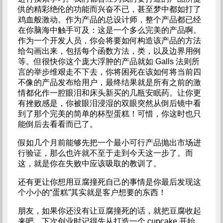
供的精彩绝伦的功能而兴奋不已，甚至梦中都如打了
鸡血般激动。作为产品的总设计师，整个产品都已经
在你脑海中触手可及：这是一个多么完美的产品啊。
作为一个开发人员，你会将要如何构造该产品的方法
给勾画出来，包括每个函数方法，类，以及边界用例
等。但很快你这个庞大浮肿的产品就如 Galls 法则所
言的举步维艰走不下去，你将困死在该如何将当前四
不像的产品发布给用户，最终结果就是所有之前的激
情都化作一腔眼泪和床头新买的几瓶安眠药。让你更
有挫败感是，你被眼泪浸湿的双眼突然从倒后镜中看
到了那个完美的简单的杯型蛋糕！可惜，你这时也只
能倒后去看看而已了。
假如几个月前能够先把一个最小可行产品抛出市场进
行验证，那么也许就不至于走到今天这一步了。而
这，就是你在失败中应该吸取的教训了。
还有更让你想用豆腐撞死自己的事情是你最后发现这
个小小的“蛋糕”其实就是客户想要的东西！
朋友，如果你还没有让豆腐撞死的话，就把豆腐收起
来吧，下次创业时记得先从打造一个 cupcake 开始