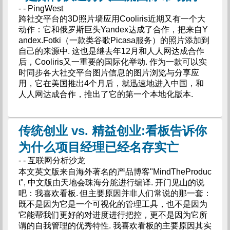
- - PingWest
跨社交平台的3D照片墙应用Cooliris近期又有一个大
动作：它和俄罗斯巨头Yandex达成了合作，把来自Y
andex.Fotki（一款类谷歌Picasa服务）的照片添加到
自己的来源中. 这也是继去年12月和人人网达成合作
后，Cooliris又一重要的国际化举动. 作为一款可以实
时同步各大社交平台图片信息的图片浏览与分享应
用，它在美国推出4个月后，就迅速地进入中国，和
人人网达成合作，推出了它的第一个本地化版本.
传统创业 vs. 精益创业:看板告诉你
为什么项目经理已经名存实亡
- - 互联网分析沙龙
本文英文版来自海外著名的产品博客"MindTheProduc
t", 中文版由天地会珠海分舵进行编译. 开门见山的说
吧：我喜欢看板. 但主要原因并非人们常说的那一套：
既不是因为它是一个可视化的管理工具，也不是因为
它能帮我们更好的对进度进行把控，更不是因为它所
谓的自我管理的优秀特性. 我喜欢看板的主要原因其实