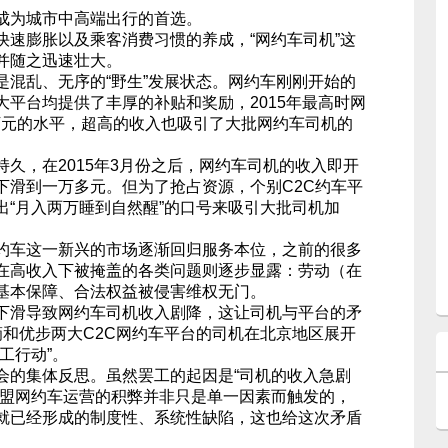
成为城市中高端出行的首选。
快速膨胀以及乘客消费习惯的养成，“网约车司机”这
并随之迅速壮大。
是混乱、无序的“野生”发展状态。网约车刚刚开始的
大平台均提供了丰厚的补贴和奖励，2015年最高时网
3万元的水平，超高的收入也吸引了大批网约车司机的
久，在2015年3月份之后，网约车司机的收入即开
下滑到一万多元。但为了抢占资源，个别C2C约车平
出“月入两万睡到自然醒”的口号来吸引大批司机加
约车这一新兴的市场逐渐回归服务本位，之前的很多
在高收入下被掩盖的各类问题则逐步显露：劳动（在
基本保障、合法权益被侵害维权无门。
下滑导致网约车司机收入剧降，这让司机与平台的矛
滴和优步两大C2C网约车平台的司机在北京地区展开
工行动”。
会的集体反思。虽然罢工的起因是“司机的收入急剧
加盟网约车运营的积弊并非只是单一因素而触发的，
就已经形成的制度性、系统性缺陷，这也给这次矛盾