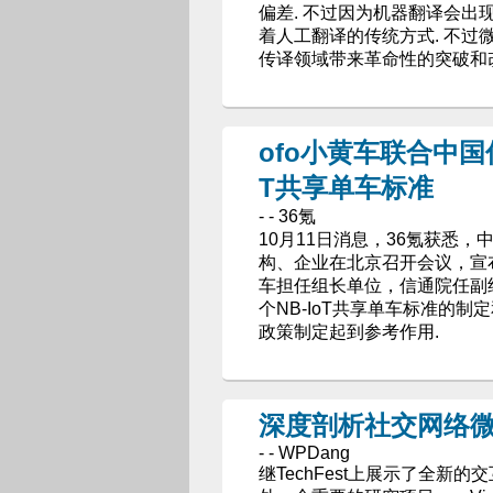
偏差. 不过因为机器翻译会
着人工翻译的传统方式. 不
传译领域带来革命性的突破和
ofo小黄车联合中国
T共享单车标准
- - 36氪
10月11日消息，36氪获悉
构、企业在北京召开会议，宣
车担任组长单位，信通院任副
个NB-IoT共享单车标准的
政策制定起到参考作用.
深度剖析社交网络微软研
- - WPDang
继TechFest上展示了全新的交