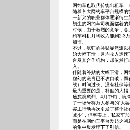
网约车也取代传统出租车，
随着各大网约车平台规模的
一新兴的职业群体逐渐衍生
初生的网约车司机面临着的
时候，由于激烈的竞争，各
约车司机月均收入能到2-
加盟。
不过，疯狂的补贴显然难以持
始大幅下滑，月均收入迅速
台及其合作机构，却依然打
入。
伴随着补贴的大幅下滑，网
虚幻的谎言已不攻自破，而
线）时间过长、没有社保等
最为重要的是，补贴的大幅
盾愈演愈烈。4月中旬，滴
了一场号称万人参与的“大罢
罢工行动再次引发了整个社
减少”，但事实上，私家车
而是在网约车平台发起之初
的集中爆发埋下了引信。