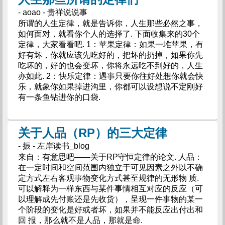
- aoao - 贵祥说说事
所谓的人生定律，就是告诉你，人生那些必然之事，
如何面对，就看你个人的选择了. 下面收集来的30个
定律，大家看看吧. 1：苹果定律：如果一堆苹果，有
好有坏，你就应该先吃好的，把坏的扔掉，如果你先
吃坏的，好的也会变坏，你将永远吃不到好的，人生
亦如此. 2：快乐定律：遇事只要你往好处想你就会快
乐，就象你如果掉进沟里，你都可以设想说不定刚好
有一条鱼钻进你的口袋.
关于人品（RP）的三大定律
- 振 - 左岸读书_blog
来自：有意思吧——关于RP守恒定律的论文. 人品：
在一定时间和空间范围内独立于可见因素之外以不确
定方式左右客观事物变化方式甚至规律的无形物 质.
可以解释为一样东西与某件事情相互对应的反应（可
以理解成先付账还是先收货），呈现一件事物的某一
个阶段的变化是好或者坏，如果并不能反应出付出和
回 报，那么就不是人品，那就是命.