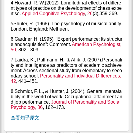
4 Howard, R. W.(2012). Longitudinal effects of differe
nt types of practice on the developmentof chess expe
rtise.
Applied Cognitive Psychology
,
26
(3),359-369.
5Shuter, R. (1968). The psychology of musical ability.
London, England: Methuen.
6 Gardner, H. (1995). “Expert performance: Its structur
e andacquisition”: Comment.
American Psychologist,
50
, 802– 803.
7 Laidra, K., Pullmann, H., & Allik, J. (2007).Personali
ty and intelligence as predictors of academic achieve
ment: Across-sectional study from elementary to seco
ndary school.
Personality and Individual Differences,
42
, 441–451.
8 Schmidt, F. L., & Hunter, J. (2004). General mentala
bility in the world of work: Occupational attainment an
d job performance.
Journal of Personality and Social
Psychology, 86
, 162–173.
查看知乎原文