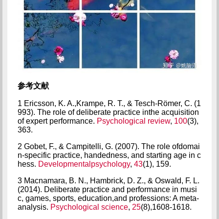
参考文献
1 Ericsson, K. A.,Krampe, R. T., & Tesch-Römer, C. (1
993). The role of deliberate practice inthe acquisition
of expert performance.
Psychological review
,
100
(3),
363.
2 Gobet, F., & Campitelli, G. (2007). The role ofdomai
n-specific practice, handedness, and starting age in c
hess.
Developmentalpsychology
,
43
(1), 159.
3 Macnamara, B. N., Hambrick, D. Z., & Oswald, F. L.
(2014). Deliberate practice and performance in musi
c, games, sports, education,and professions: A meta-
analysis.
Psychological science
,
25
(8),1608-1618.