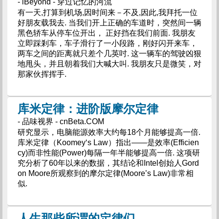
- iBeyond - 穿过记忆的河流
有一天,打算到机场,因时间来－不及,因此,我拜托一位
好朋友载我去. 当我们开上正确的车道时，突然间一辆
黑色轿车从停车位开出， 正好挡在我们前面. 我朋友
立即踩剎车，车子滑行了一小段路，刚好闪开来车，
两车之间的距离就只差个几英吋. 这一辆车的驾驶凶狠
地甩头，并且朝着我们大喊大叫. 我朋友只是微笑，对
那家伙挥挥手.
库米定律：进阶版摩尔定律
- 品味视界 - cnBeta.COM
研究显示，电脑能源效率大约每18个月能够提高一倍.
库米定律（Koomey‘s Law）指出――是效率(Efficien
cy)而非性能(Power)每隔一年半能够提高一倍. 这项研
究分析了60年以来的数据，其结论和Intel创始人Gord
on Moore所观察到的摩尔定律(Moore’s Law)非常相
似.
人生那些所谓的定律们