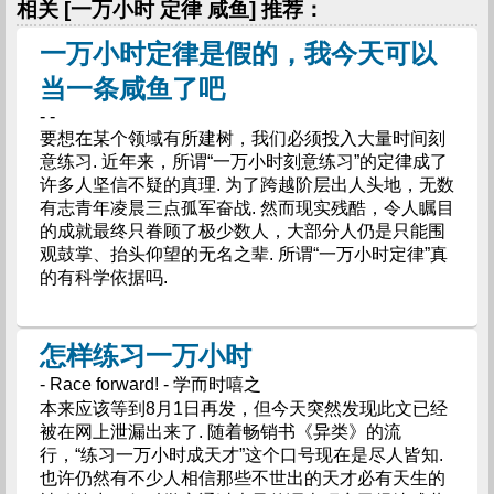
相关 [一万小时 定律 咸鱼] 推荐：
一万小时定律是假的，我今天可以
当一条咸鱼了吧
- -
要想在某个领域有所建树，我们必须投入大量时间刻
意练习. 近年来，所谓“一万小时刻意练习”的定律成了
许多人坚信不疑的真理. 为了跨越阶层出人头地，无数
有志青年凌晨三点孤军奋战. 然而现实残酷，令人瞩目
的成就最终只眷顾了极少数人，大部分人仍是只能围
观鼓掌、抬头仰望的无名之辈. 所谓“一万小时定律”真
的有科学依据吗.
怎样练习一万小时
- Race forward! - 学而时嘻之
本来应该等到8月1日再发，但今天突然发现此文已经
被在网上泄漏出来了. 随着畅销书《异类》的流
行，“练习一万小时成天才”这个口号现在是尽人皆知.
也许仍然有不少人相信那些不世出的天才必有天生的