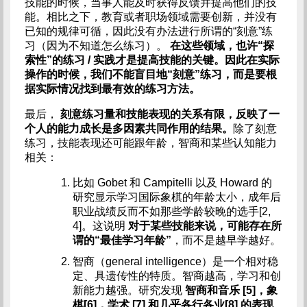
技能的时候，当事人能及时获得反馈并提高他们的技
能。相比之下，教育或者职场领域需要创新，并没有
已知的规律可循，因此没有办法进行所谓的“刻意”练
习（因为不知道怎么练习）。
在这些领域，也许“探
索性”的练习 / 实践才是提高技能的关键。因此在实际
操作的时候，我们不能盲目地“刻意”练习，而是要根
据实际情况找到最有效的练习方法。
最后，
刻意练习量和技能表现的关系有限，反映了一
个人的能力成长是多因素共同作用的结果。
除了刻意
练习，技能表现还可能跟年龄，智商和某些认知能力
相关：
比如 Gobet 和 Campitelli 以及 Howard 的
研究显示学习国际象棋的年龄太小，成年后
职业战绩反而不如那些学龄较晚的选手[2,
4]。这说明
对于某些技能来说，可能存在所
谓的“最佳学习年龄”
，而不是越早学越好。
智商（general intelligence）是一个相对稳
定、具遗传性的特质。智商越高，学习和创
新能力越强。研究发现
智商和音乐 [5]，象
棋[6]，学术 [7] 和几乎各行各业[8] 的表现