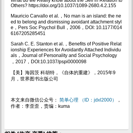
What do we Really know about the Self in Relation to
Others? https://doi.org/10.1037/1089-2680.4.2.155
Mauricio Carvallo et al.，No man is an island: the ne
ed to belong and dismissing avoidant attachment styl
e，Pers Soc Psychol Bull，2006，DOI: 10.1177/014
6167205285451
Sarah C. E. Stanton et al.，Benefits of Positive Relat
ionship Experiences for Avoidantly Attached Individu
als，Journal of Personality and Social Psychology
，2017，DOI:10.1037/pspi0000098
【美】海因茨 科胡特，《自体的重建》，2015年9
月，世界图书出版公司
本文来自微信公众号：
简单心理 （ID：jdxl2000）
，
作者：李歪歪，责编：kuma