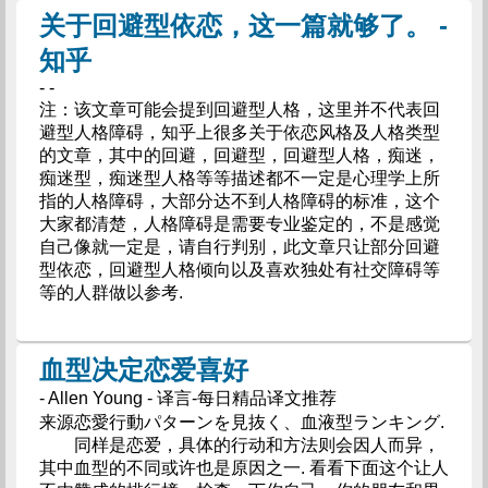
关于回避型依恋，这一篇就够了。 -
知乎
- -
注：该文章可能会提到回避型人格，这里并不代表回
避型人格障碍，知乎上很多关于依恋风格及人格类型
的文章，其中的回避，回避型，回避型人格，痴迷，
痴迷型，痴迷型人格等等描述都不一定是心理学上所
指的人格障碍，大部分达不到人格障碍的标准，这个
大家都清楚，人格障碍是需要专业鉴定的，不是感觉
自己像就一定是，请自行判别，此文章只让部分回避
型依恋，回避型人格倾向以及喜欢独处有社交障碍等
等的人群做以参考.
血型决定恋爱喜好
- Allen Young - 译言-每日精品译文推荐
来源恋愛行動パターンを見抜く、血液型ランキング.
同样是恋爱，具体的行动和方法则会因人而异，
其中血型的不同或许也是原因之一. 看看下面这个让人