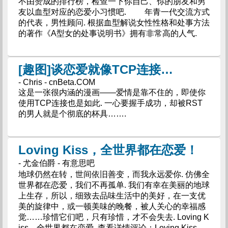
不由赞成的排行榜，检查一下你自己、你的朋友和男
友以血型对应的恋爱小习惯吧. 年青一代交流方式
的代表，男性顾问. 根据血型解说女性性格和处事方法
的著作《A型女的处事说明书》拥有非常高的人气.
[趣图]谈恋爱就像TCP连接…
- Chris - cnBeta.COM
这是一张很内涵的漫画——爱情是靠不住的，即使你
使用TCP连接也是如此. 一心要握手成功，却被RST
的男人就是个彻底的杯具…….
Loving Kiss，全世界都在恋爱！
- 尤金伯爵 - 有意思吧
地球仍然在转，世间依旧善变，而我永远爱你. 仿佛全
世界都在恋爱，我们不再孤单. 我们有幸在美丽的地球
上生存，所以，细致去品味生活中的美好，在一支优
美的旋律中，或一顿美味的晚餐，被人关心的幸福感
觉……珍惜它们吧，只有珍惜，才不会失去. Loving K
iss，全世界都在恋爱. 查看详情评论：Loving Kiss，