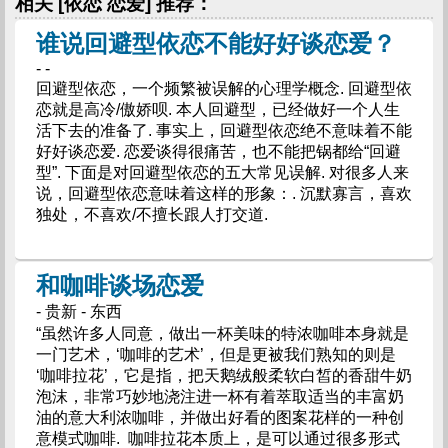
相关 [依恋 恋爱] 推荐：
谁说回避型依恋不能好好谈恋爱？
- -
回避型依恋，一个频繁被误解的心理学概念. 回避型依
恋就是高冷/傲娇呗. 本人回避型，已经做好一个人生
活下去的准备了. 事实上，回避型依恋绝不意味着不能
好好谈恋爱. 恋爱谈得很痛苦，也不能把锅都给“回避
型”. 下面是对回避型依恋的五大常见误解. 对很多人来
说，回避型依恋意味着这样的形象：. 沉默寡言，喜欢
独处，不喜欢/不擅长跟人打交道.
和咖啡谈场恋爱
- 贵新 - 东西
“虽然许多人同意，做出一杯美味的特浓咖啡本身就是
一门艺术，‘咖啡的艺术’，但是更被我们熟知的则是
‘咖啡拉花’，它是指，把天鹅绒般柔软白皙的香甜牛奶
泡沫，非常巧妙地浇注进一杯有着萃取适当的丰富奶
油的意大利浓咖啡，并做出好看的图案花样的一种创
意模式咖啡. 咖啡拉花本质上，是可以通过很多形式