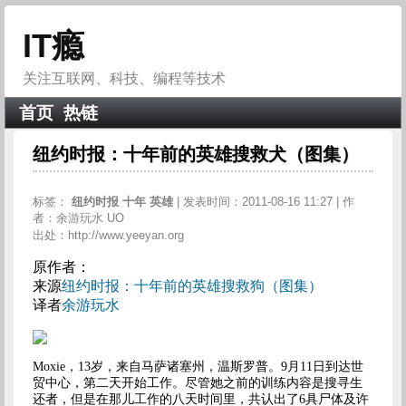
IT瘾
关注互联网、科技、编程等技术
首页
热链
纽约时报：十年前的英雄搜救犬（图集）
标签：
纽约时报
十年
英雄
| 发表时间：2011-08-16 11:27 | 作
者：余游玩水 UO
出处：http://www.yeeyan.org
原作者：
来源
纽约时报：十年前的英雄搜救狗（图集）
译者
余游玩水
Moxie
，
13
岁，来自马萨诸塞州，温斯罗普。
9
月
11
日
到达世
贸中心，第二天开始工作。尽管她之前的训练内容是搜寻生
还者，但是在那儿工作的八天时间里，共认出了
6
具尸体及许