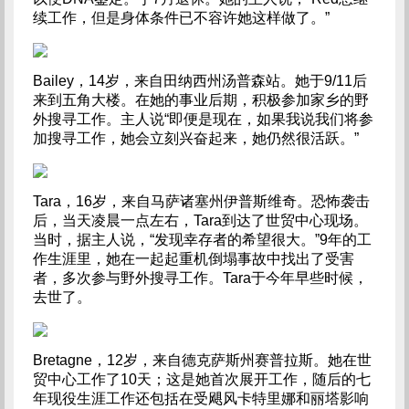
续工作，但是身体条件已不容许她这样做了。”
Bailey
，
14
岁，来自田纳西州汤普森站。她于
9/11
后
来到五角大楼。在她的事业后期，积极参加家乡的野
外搜寻工作。主人说“即便是现在，如果我说我们将参
加搜寻工作，她会立刻兴奋起来，她仍然很活跃。”
Tara
，
16
岁，来自马萨诸塞州伊普斯维奇。恐怖袭击
后，当天凌晨一点左右，
Tara
到达了世贸中心现场。
当时，据主人说，“发现幸存者的希望很大。”
9
年的工
作生涯里，她在一起起重机倒塌事故中找出了受害
者，多次参与野外搜寻工作。
Tara
于今年早些时候，
去世了。
Bretagne
，
12
岁，来自德克萨斯州赛普拉斯。她在世
贸中心工作了
10
天；这是她首次展开工作，随后的七
年现役生涯工作还包括在受飓风卡特里娜和丽塔影响