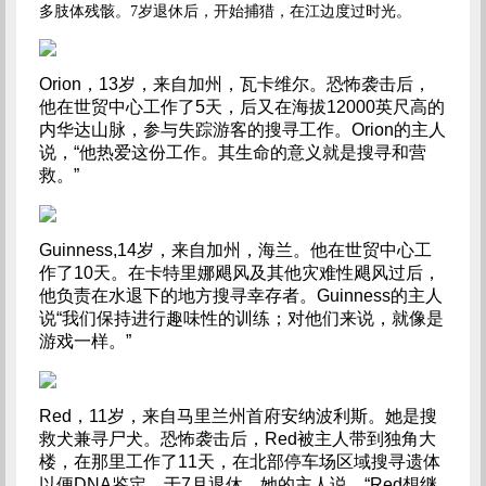
多肢体残骸。
7
岁退休后，开始捕猎，
在江边度过时光。
Orion
，
13
岁，来自加州，瓦卡维尔。恐怖袭击后，
他在世贸中心工作了
5
天，后又在海拔
12000
英尺高的
内华达山脉，参与失踪游客的搜寻工作。
Orion
的主人
说，“他热爱这份工作。其生命的意义就是搜寻和营
救。”
Guinness,14
岁，来自加州，海兰。他在世贸中心工
作了
10
天。在卡特里娜飓风及其他灾难性飓风过后，
他负责在水退下的地方搜寻幸存者。
Guinness
的主人
说“我们保持进行趣味性的训练；对他们来说，就像是
游戏一样。”
Red
，
11
岁，来自马里兰州首府安纳波利斯。她是搜
救犬兼寻尸犬。恐怖袭击后，
Red
被主人带到独角大
楼，在那里工作了
11
天，在北部停车场区域搜寻遗体
以便
DNA
鉴定。于
7
月退休。她的主人说，“
Red
想继