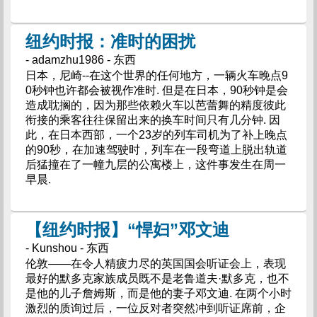
纽约时报：准时的困扰
- adamzhu1986 - 东西
日本，尼崎--在这个世界的任何地方，一辆火车晚点9
0秒钟也许都会被视作准时. 但是在日本，90秒钟是会
造成耽搁的，因为那些依赖火车以芭蕾舞的精度彼此
衔接的乘客往往保留出来的换车时间只有几分钟. 因
此，在日本西部，一个23岁的列车司机为了补上晚点
的90秒，在加速驾驶时，列车在一段弯道上脱出轨道
后猛撞在了一幢九层的公寓楼上，这件事发生在周一
早晨.
【纽约时报】“悍妇”邓文迪
- Kunshou - 东西
伦敦——在令人精疲力尽的英国国会听证会上，表现
最好的默多克家族成员既不是老鲁道夫·默多克，也不
是他的儿子詹姆斯，而是他的妻子邓文迪. 在两个小时
激烈的质询过后，一位反对者突然冲到听证席前，企