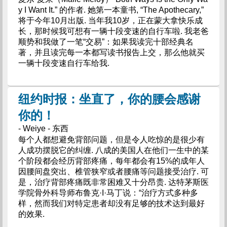
y I Want It.” 的作者. 她第一本童书, “The Apothecary,”
将于今年10月出版. 当年我10岁，正在蒙大拿快乐成
长，那时候我可想有一辆十段变速的自行车啦. 我老爸
顺势和我做了一笔“交易”：如果我读完十部经典名
著，并且读完每一本都写读书报告上交，那么他就买
一辆十段变速自行车给我.
纽约时报：坐直了，你的腰会感谢
你的！
- Weiye - 东西
每个人都想避免背部问题，但是令人吃惊的是很少有
人成功摆脱它的纠缠. 八成的美国人在他们一生中的某
个阶段都会经历背部疼痛，每年都会有15%的成年人
因腰间盘突出、椎管狭窄或者腰痛等问题接受治疗. 可
是，治疗背部疼痛既非常困难又十分昂贵. 达特茅斯医
学院骨外科导师布鲁克·I·马丁说：“治疗方式多种多
样，然而我们对特定患者却没有足够的技术达到最好
的效果.