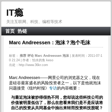
IT瘾
关注互联网、科技、编程等技术
首页
热链
Marc Andreessen：泡沫？泡个毛沫
标签：
推荐
评论
Marc
Andreessen
泡沫
| 发表时间：2011-07-1
0 21:24 | 作者：怕水的鱼 keso
出处：http://www.36kr.com
Marc Andreessen——网景公司的浏览器之父，现在
是硅谷最富盛名的风险投资者之一，以下是他就泡沫
问题接受《纽约时报》
专访
的内容概要：
与最近泡沫被炒得很热不同，您却说这些科技公司的
价值被明显低估了，那么在您看来我们是不是应该将
自己的投资从共同基金中抽出来转而投资科技股呢？