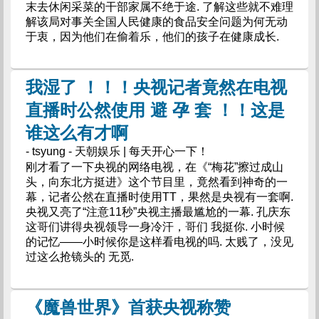
末去休闲采菜的干部家属不绝于途. 了解这些就不难理
解该局对事关全国人民健康的食品安全问题为何无动
于衷，因为他们在偷着乐，他们的孩子在健康成长.
我湿了 ！！！央视记者竟然在电视
直播时公然使用 避 孕 套 ！！这是
谁这么有才啊
- tsyung - 天朝娱乐 | 每天开心一下！
刚才看了一下央视的网络电视，在《“梅花”擦过成山
头，向东北方挺进》这个节目里，竟然看到神奇的一
幕，记者公然在直播时使用TT，果然是央视有一套啊.
央视又亮了“注意11秒”央视主播最尴尬的一幕. 孔庆东
这哥们讲得央视领导一身冷汗，哥们 我挺你. 小时候
的记忆——小时候你是这样看电视的吗. 太贱了，没见
过这么抢镜头的 无觅.
《魔兽世界》首获央视称赞