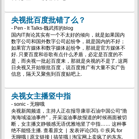
央视批百度批错了么？
- Pen - It Talks-魏武挥的blog
国内IT舆论其实有一个不太好的倾向，就是如果国内
数字公司和国外数字公司起纷争，就是国内的不好；
如果官方媒体和数字媒体起纷争，那就是官方媒体不
好. 只要百度和谷歌有点什么矛盾，必定是百度的不
是，而央视一批起百度来，那就是央视的不是了. 这两
日央视又开始狠批百度，说百度推广有大量不实广告
信息，隔天又聚焦到百度贴吧上.
央视女主播竖中指
- sonic - 无聊哦
央视新闻频道，主持人正在报导康菲石油中国公司“渤
海海域溢油事件”，开采溢油事故报道的时候画面被切
断，女主播文静顿感无语优雅地竖了中指…… 这种事
绝不能怪主播. 查看原文 | 发表评论(30). © 疾风 for
无聊哦 | 原文链接 | 搞笑哦 | 淘宝网上卖疯了的东东.