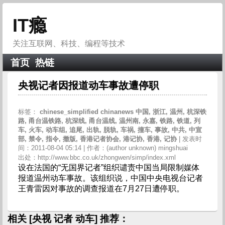
IT瘾
关注互联网、科技、编程等技术
首页
热链
央视记者因报道动车事故遭停职
标签：
chinese_simplified
chinanews
中国,
浙江,
温州,
杭深铁
路,
甬台温铁路,
杭深线,
甬台温线,
温州南,
永嘉,
铁路,
铁道,
列
车,
火车,
动车组,
追尾,
出轨,
脱轨,
车祸,
撞车,
事故,
中共,
中宣
部,
禁令,
指令,
撤版,
香港记者协会,
港记协,
香港,
记协
| 发表时
间：2011-08-04 05:14 | 作者：(author unknown) mingshuai
出处：http://www.bbc.co.uk/zhongwen/simp/index.xml
设在法国的“无国界记者”组织谴责中国当局限制媒体
报道温州动车事故。该组织说，中国中央电视台记者
王青雷因对事故的调查报道在7月27日遭停职。
相关 [央视 记者 动车] 推荐：