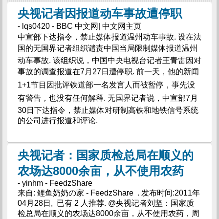
央视记者因报道动车事故遭停职
- lqs0420 - BBC 中文网| 中文网主页
中宣部下达指令，禁止媒体报道温州动车事故. 设在法
国的无国界记者组织谴责中国当局限制媒体报道温州
动车事故. 该组织说，中国中央电视台记者王青雷因对
事故的调查报道在7月27日遭停职. 前一天，他的新闻
1+1节目因批评铁道部一名发言人而被暂停，事先没
有警告，也没有任何解释. 无国界记者说，中宣部7月
30日下达指令，禁止媒体对研制高铁和地铁信号系统
的公司进行报道和评论.
央视记者：国家质检总局在顺义的
农场达8000余亩，从不使用农药
- yinhm - FeedzShare
来自: 鲤鱼奶奶の家 - FeedzShare . 发布时间:2011年
04月28日, 已有 2 人推荐. @央视记者刘坚：国家质
检总局在顺义的农场达8000余亩，从不使用农药，周