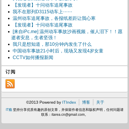
【发现者】十问动车追尾事故
我不在那列D3115动车上⋯⋯
温州动车追尾事故，各报纸差距让我心寒
【发现者】十问动车追尾事故
[来自iPc.me] 温州动车事故沙画视频，催人泪下！！愿
逝者安息，生者坚强！
我只是想知道，那10分钟内发生了什么
中国动车事故21小时后，现场又发现4岁女童
CCTV如何播报新闻
订阅
©2013 Powered by
ITIndex
博客
关于
IT瘾
坚持分享优质有趣的原创文章，并保留作者信息和版权声明，任何问题请
联系：
itarea.cn@gmail.com
。