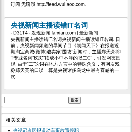
订阅 无聊哦 http://feed.wuliaoo.com.
央视新闻主播读错IT名词
- D31T4 - 发现新闻 farxian.com | 最新新闻
央视新闻主播读错IT名词央视新闻主播读错IT名词. 日
前，央视新闻频道的早间节目《朝闻天下》在报道近
期淘宝商城(微博)遭卖家“围攻”新闻时，主播郑天亮将I
T专业名词“B2C”读成不中不洋的“B二C”，引发网友围
观. 由于“二”这词在地方方言中的特殊含义，有网友戏
称郑天亮的口误，算是央视诸多乌龙中最有喜感的一
次.
相关文章
央视记者因报道动车事故遭停职