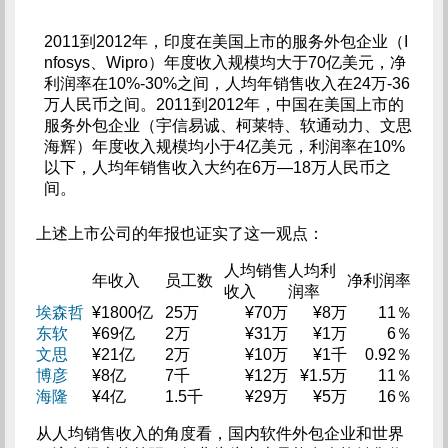
2011到2012年，印度在美国上市的服务外包企业（I
nfosys、Wipro）年度收入规模均大于70亿美元，净
利润率在10%-30%之间，人均年销售收入在24万-36
万人民币之间。2011到2012年，中国在美国上市的
服务外包企业（宇信易诚、柯莱特、软通动力、文思
海辉）年度收入规模均小于4亿美元，利润率在10%
以下，人均年销售收入大约在6万—18万人民币之
间。
上述上市公司的年报也证实了这一观点：
人均销售
人均利
年收入
员工数
净利润率
收入
润率
埃森哲
¥1800亿
25万
¥70万
¥8万
11％
东软
¥69亿
2万
¥31万
¥1万
6％
文思
¥21亿
2万
¥10万
¥1千
0.92％
博彦
¥8亿
7千
¥12万
¥1.5万
11％
海隆
¥4亿
1.5千
¥29万
¥5万
16％
从人均销售收入的角度看，国内软件外包企业和世界