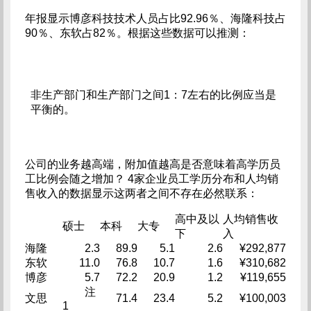
年报显示博彦科技技术人员占比92.96％、海隆科技占
90％、东软占82％。根据这些数据可以推测：
非生产部门和生产部门之间1：7左右的比例应当是
平衡的。
公司的业务越高端，附加值越高是否意味着高学历员
工比例会随之增加？ 4家企业员工学历分布和人均销
售收入的数据显示这两者之间不存在必然联系：
高中及以
人均销售收
硕士
本科
大专
下
入
海隆
2.3
89.9
5.1
2.6
¥292,877
东软
11.0
76.8
10.7
1.6
¥310,682
博彦
5.7
72.2
20.9
1.2
¥119,655
注
文思
71.4
23.4
5.2
¥100,003
1