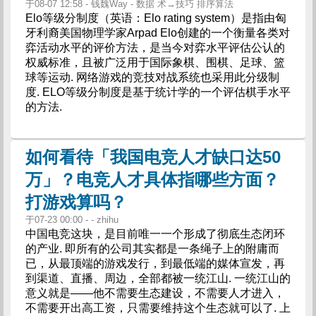
于08-07 12:58 - 钱魏Way - 数据 术→技巧 排序算法
Elo等级分制度（英语：Elo rating system）是指由匈
牙利裔美国物理学家Arpad Elo创建的一个衡量各类对
弈活动水平的评价方法，是当今对弈水平评估公认的
权威标准，且被广泛用于国际象棋、围棋、足球、篮
球等运动. 网络游戏的竞技对战系统也采用此分级制
度. ELO等级分制度是基于统计学的一个评估棋手水平
的方法.
如何看待「我国电竞人才缺口达50
万」？电竞人才具体指哪些方面？
打游戏算吗？
于07-23 00:00 - - zhihu
中国电竞这块，是目前唯一一个形成了彻底生态闭环
的产业. 即所有的公司其实都是一条绳子上的附庸而
已，从最顶端的游戏发行，到最低端的媒体宣发，再
到渠道、直播、周边，全部都被一统江山. 一统江山的
意义就是——他不需要生态建设，不需要人才进入，
不需要开出高工资，只需要维持这个生态就可以了. 上