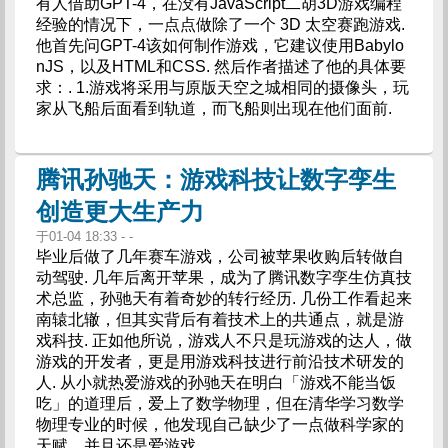
有人借助GPT-4，在没有JavaScript二胡3D游戏编程
经验的情况下，一点点做除了一个 3D 太空赛跑游戏.
他首先问GPT-4该如何制作游戏，它建议使用Babylo
nJS，以及HTML和CSS. 然后作者描述了他的具体要
求：. 1.游戏将采用与原版天空之城相同的摄像头，玩
家从飞船后面看到轨道，而飞船则出现在他们面前.
腾讯孙驰天：游戏科技让数字孪生
创造更大生产力
于01-04 18:33 - -
毕业后做了几年赛车游戏，公司被苹果收购后转做自
动驾驶. 几年后离开苹果，成为了腾讯数字孪生仿真技
术总监，孙驰天有着奇妙的转行经历. 几份工作看起来
南辕北辙，但其实背后有着技术上的共通点，就是游
戏科技. 正如他所说，游戏人不只是玩游戏的达人，做
游戏的开发者，更是用游戏科技进行前沿技术研发的
人. 从小就热爱游戏的孙驰天在明白「游戏不能当饭
吃」的道理后，爱上了数学物理，但在清华学习数学
物理专业的时候，他发现自己缺少了一点做科学家的
天赋，并且还是爱游戏.