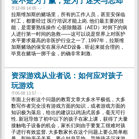
金不是为了赢，是为了迷失与忘却
于12-09 14:05 - -
拉斯维加斯的赌场里，所有的工作人员，甚至安保临
时工，都要经过 医疗培训才能上岗. 他们最主要的技
能，是需要熟练操作 心脏除颤器（AED）对倒下的病
人进行第一时间的急救——这可以说是世界上对医护
水平要求最高的非医护行业之一了. 1997年，拉斯维
加斯赌场的保安在展示AED设备 . 听起来挺合理的，
毕竟在赌场一掷千金，的确非常刺激.
资深游戏从业者说：如何应对孩子
玩游戏
于05-08 13:57 - -
市面上分析这个问题的教育文章大多水平极低，大多
数写作者完全没有游戏方面的知识，或者游戏方面的
知识极为落后，给出的建议以鸡汤式居多，毫无可行
性. 新冠导致了初中以下的孩子在家上课，获得了大量
接触电子设备的机会，家长们则由于要复工很难对孩
子进行有效监督. 大多数家长在这个问题上要么简单粗
暴，影响亲子关系，要么姑息妥协，导致孩子沉迷游